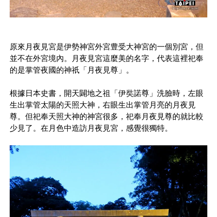
原來月夜見宮是伊勢神宮外宮豊受大神宮的一個別宮，但
並不在外宮境內。月夜見宮這麼美的名字，代表這裡祀奉
的是掌管夜國的神祇「月夜見尊」。
根據日本史書，開天闢地之祖「伊奘諾尊」洗臉時，左眼
生出掌管太陽的天照大神，右眼生出掌管月亮的月夜見
尊。但祀奉天照大神的神宮很多，祀奉月夜見尊的就比較
少見了。在月色中造訪月夜見宮，感覺很獨特。