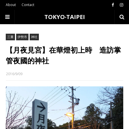
About
Contact
TOKYO‧TAIPEI
三重
伊勢市
神社
【月夜見宮】在華燈初上時 造訪掌
管夜國的神社
2016/9/09