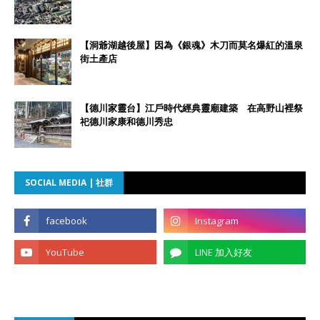
【洞爺湖越後屋】因為《銀魂》木刀而莫名爆紅的溫泉
街土產店
【德川家靈台】江戶時代經典靈廟建築 在高野山裡祭
祀德川家康和德川秀忠
SOCIAL MEDIA | 社群