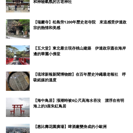
和神秘氣氛的古老神社
【瑞巖寺】松島旁1200年歷史老寺院 來這感受伊達政
宗的熱情和美感
【五大堂】東北最古現存桃山建築 伊達政宗蓋在海岸
邊的華麗小佛堂
【琉球新報新聞博物館】在百年歷史沖繩最老報社 呼
吸紙媒的溫度
【海中鳥居】漲潮時被6公尺高海水吞沒 漂浮在有明
海上的3座朱紅鳥居
【惠比壽花園廣場】啤酒廠變身成的小歐洲