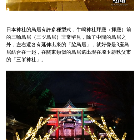
日本神社的鳥居有許多種型式，牛嶋神社拜殿（拝殿）前
的三輪鳥居（三ツ鳥居）非常罕見，除了中間的鳥居之
外，左右還各有延伸出來的「脇鳥居」，就好像是3座鳥
居結合在一起，在關東類似的鳥居還出現在埼玉縣秩父市
的「三峯神社」。