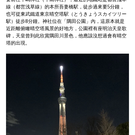
線（都営浅草線）的本所吾妻橋駅，徒步過來要5分鐘，
也可從東武鐵道東京晴空塔駅（とうきょうスカイツリー
駅）徒步8分鐘。神社位在「隅田公園」內，這原本就是
近距離俯瞰晴空塔風景的好地方，公園裡有座明治天皇歌
碑，天皇曾到此欣賞隅田川景色，他應該沒想過會有晴空
塔的出現。