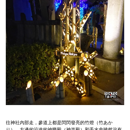
往神社內部走，參道上都是閃閃發亮的竹燈（竹あか
り），左邊的沿途的神樂殿（神楽殿）和手水舍雖然沒有