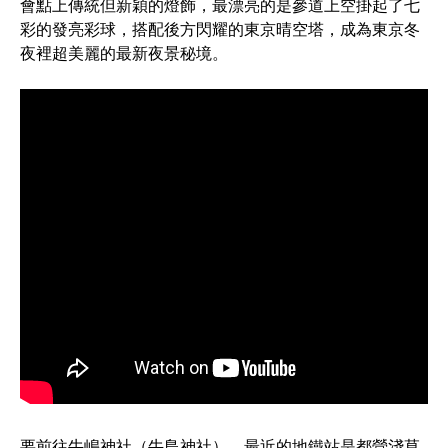
會點上傳統但新穎的燈飾，最漂亮的是參道上空掛起了七
彩的發亮彩球，搭配後方閃耀的東京晴空塔，成為東京冬
夜裡超美麗的最新夜景秘境。
要前往牛嶋神社（牛島神社），最近的地鐵站是都營淺草