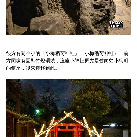
後方有間小小的「小梅稻荷神社」（小梅稲荷神社），前
方同樣有圓型竹燈環繞，這座小神社原先是舊向島小梅町
的鎮座，後來遷移到此。