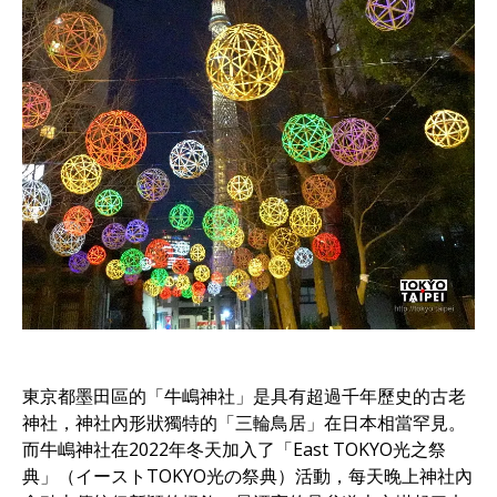
東京都墨田區的「牛嶋神社」是具有超過千年歷史的古老
神社，神社內形狀獨特的「三輪鳥居」在日本相當罕見。
而牛嶋神社在2022年冬天加入了「East TOKYO光之祭
典」（イーストTOKYO光の祭典）活動，每天晚上神社內