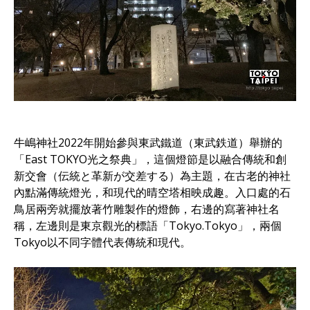
牛嶋神社2022年開始參與東武鐵道（東武鉄道）舉辦的
「East TOKYO光之祭典」，這個燈節是以融合傳統和創
新交會（伝統と革新が交差する）為主題，在古老的神社
內點滿傳統燈光，和現代的晴空塔相映成趣。入口處的石
鳥居兩旁就擺放著竹雕製作的燈飾，右邊的寫著神社名
稱，左邊則是東京觀光的標語「Tokyo.Tokyo」，兩個
Tokyo以不同字體代表傳統和現代。