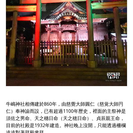
牛嶋神社相傳建於860年，由慈覺大師圓仁（慈覚大師円
仁）奉神諭而設，已有超過1100年歷史，裡面的主祭神是
須佐之男命、天之穗日命（天之穂日命）、貞辰親王命，
目前的社殿是1932年建造。神社晚上沒開，只能透過柵欄
遠遠對著拜殿參拜。