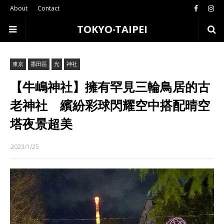
About
Contact
TOKYO‧TAIPEI
東京
墨田區
光
神社
【牛嶋神社】擁有罕見三輪鳥居的古
老神社 繽紛彩球閃耀空中搭配晴空
塔夜景超美
2023/1/25