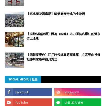
【惠比壽花園廣場】啤酒廠變身成的小歐洲
【洞爺湖越後屋】因為《銀魂》木刀而莫名爆紅的溫泉
街土產店
【德川家靈台】江戶時代經典靈廟建築 在高野山裡祭
祀德川家康和德川秀忠
SOCIAL MEDIA | 社群