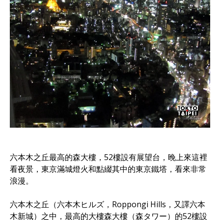
六本木之丘最高的森大樓，52樓設有展望台，晚上來這裡
看夜景，東京滿城燈火和點綴其中的東京鐵塔，看來非常
浪漫。
六本木之丘（六本木ヒルズ，Roppongi Hills，又譯六本
木新城）之中，最高的大樓森大樓（森タワー）的52樓設