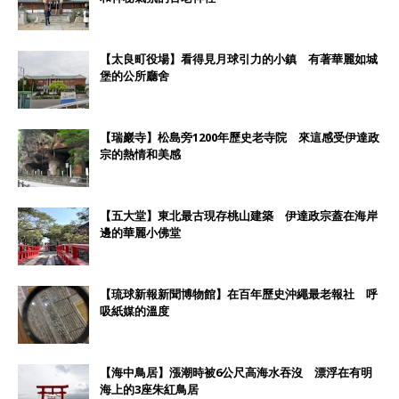
【太良町役場】看得見月球引力的小鎮 有著華麗如城
堡的公所廳舍
【瑞巖寺】松島旁1200年歷史老寺院 來這感受伊達政
宗的熱情和美感
【五大堂】東北最古現存桃山建築 伊達政宗蓋在海岸
邊的華麗小佛堂
【琉球新報新聞博物館】在百年歷史沖繩最老報社 呼
吸紙媒的溫度
【海中鳥居】漲潮時被6公尺高海水吞沒 漂浮在有明
海上的3座朱紅鳥居