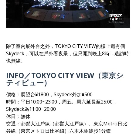
除了室內展外台之外，TOKYO CITY VIEW的樓上還有個
Skydeck，可以在戶外看夜景，但只開到晚上8時，造訪時
也無緣。
INFO／TOKYO CITY VIEW（東京シ
ティビュー）
價格：展望台¥1800，Skydeck外加¥500
時間：平日10:00~23:00，周五、周六延長至25:00，
Skydeck為11:00~20:00
休日：無休
交通：都營大江戶線（都営大江戸線）、東京Metro日比
谷線（東京メトロ日比谷線）六本木駅徒步1分鐘