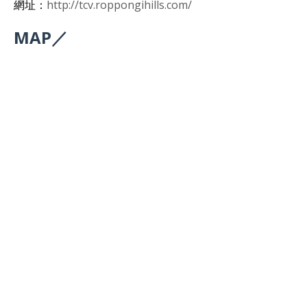
網址：
http://tcv.roppongihills.com/
MAP／