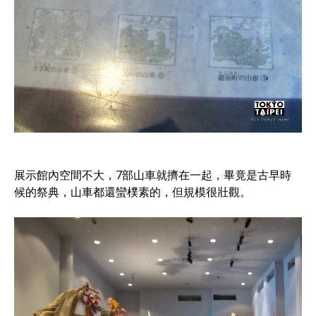
展示館內空間不大，7部山車就擠在一起，畢竟是古早時
候的祭典，山車都還蠻樸素的，但規模很壯觀。