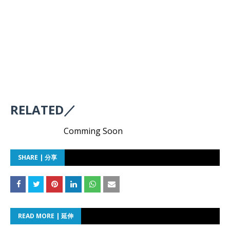
RELATED／
Comming Soon
SHARE | 分享
READ MORE | 延伸