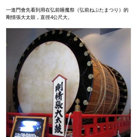
一進門會先看到用在弘前睡魔祭（弘前ねぷたまつり）的
剛情張大太鼓，直徑4公尺大。