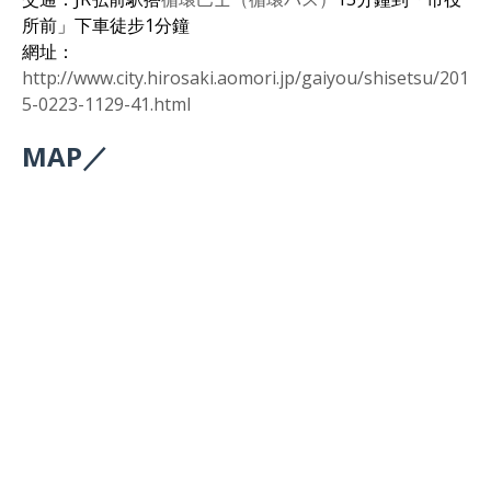
所前」下車徒步1分鐘
網址：
http://www.city.hirosaki.aomori.jp/gaiyou/shisetsu/201
5-0223-1129-41.html
MAP／