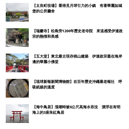
【太良町役場】看得見月球引力的小鎮 有著華麗如城
堡的公所廳舍
【瑞巖寺】松島旁1200年歷史老寺院 來這感受伊達政
宗的熱情和美感
【五大堂】東北最古現存桃山建築 伊達政宗蓋在海岸
邊的華麗小佛堂
【琉球新報新聞博物館】在百年歷史沖繩最老報社 呼
吸紙媒的溫度
【海中鳥居】漲潮時被6公尺高海水吞沒 漂浮在有明
海上的3座朱紅鳥居