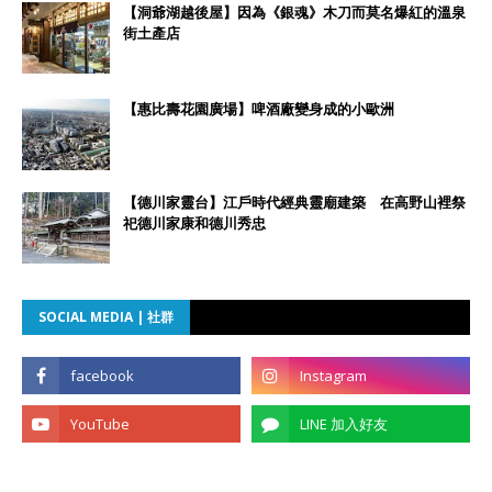
【洞爺湖越後屋】因為《銀魂》木刀而莫名爆紅的溫泉
街土產店
【惠比壽花園廣場】啤酒廠變身成的小歐洲
【德川家靈台】江戶時代經典靈廟建築 在高野山裡祭
祀德川家康和德川秀忠
SOCIAL MEDIA | 社群