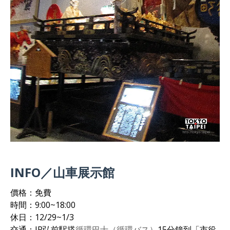
INFO／山車展示館
價格：免費
時間：9:00~18:00
休日：12/29~1/3
交通：JR弘前駅搭
循環巴士（循環バス）
15分鐘到「市役