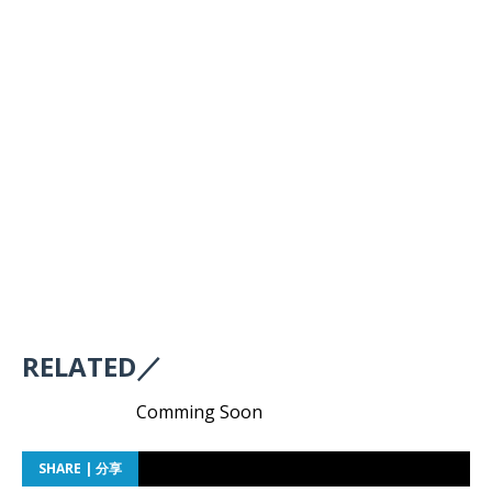
RELATED／
Comming Soon
SHARE | 分享