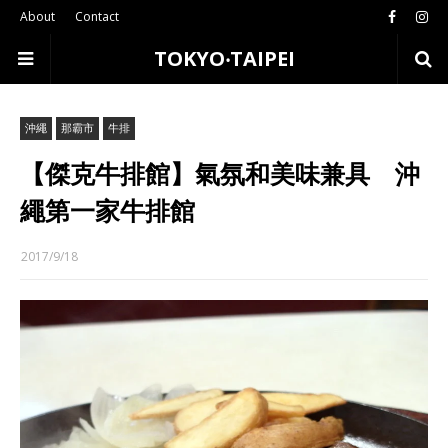
About
Contact
TOKYO‧TAIPEI
沖繩
那霸市
牛排
【傑克牛排館】氣氛和美味兼具 沖
繩第一家牛排館
2017/9/18