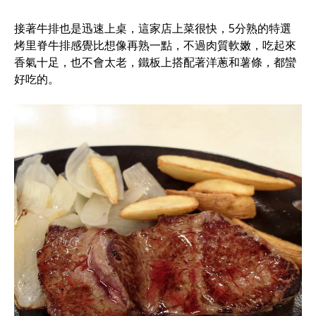
接著牛排也是迅速上桌，這家店上菜很快，5分熟的特選
烤里脊牛排感覺比想像再熟一點，不過肉質軟嫩，吃起來
香氣十足，也不會太老，鐵板上搭配著洋蔥和薯條，都蠻
好吃的。