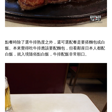
點餐時除了選牛排熟度之外，還可選配餐是要搭麵包或白
飯。本來覺得吃牛排應該要配麵包，但看鄰座日本人都配
白飯，就入境隨俗點白飯，牛排配飯非常順口。