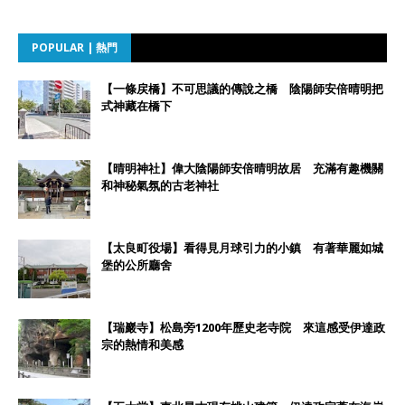
POPULAR | 熱門
【一條戻橋】不可思議的傳說之橋 陰陽師安倍晴明把
式神藏在橋下
【晴明神社】偉大陰陽師安倍晴明故居 充滿有趣機關
和神秘氣氛的古老神社
【太良町役場】看得見月球引力的小鎮 有著華麗如城
堡的公所廳舍
【瑞巖寺】松島旁1200年歷史老寺院 來這感受伊達政
宗的熱情和美感