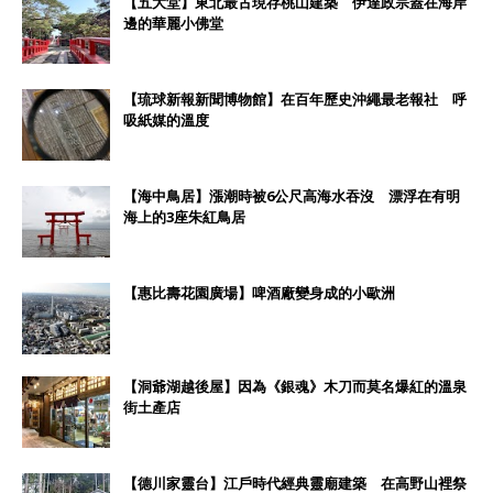
【五大堂】東北最古現存桃山建築 伊達政宗蓋在海岸
邊的華麗小佛堂
【琉球新報新聞博物館】在百年歷史沖繩最老報社 呼
吸紙媒的溫度
【海中鳥居】漲潮時被6公尺高海水吞沒 漂浮在有明
海上的3座朱紅鳥居
【惠比壽花園廣場】啤酒廠變身成的小歐洲
【洞爺湖越後屋】因為《銀魂》木刀而莫名爆紅的溫泉
街土產店
【德川家靈台】江戶時代經典靈廟建築 在高野山裡祭