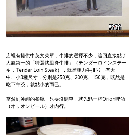
店裡有提供中英文菜單，牛排的選擇不少，這回直接點了
人氣第一的「特選烤里脊牛排」（テンダーロインステー
キ，Tender Loin Steak），就是菲力牛排啦，有大、
中、小3種尺寸，分別是250克、200克、150克，既然是
吃下午茶，就點小的而已。
當然到沖繩的餐廳，只要沒開車，就先點一杯Orion啤酒
（オリオンビール）才內行。