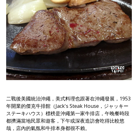
二戰後美國統治沖繩，美式料理也跟著在沖繩發展，1953
年開業的傑克牛排館（Jack's Steak House，ジャッキー
ステーキハウス）標榜是沖繩第一家牛排店，午晚餐時段
都擠滿當地民眾和遊客，下午或深夜造訪會吃得比較悠
哉，店內的氣氛和牛排本身都很不賴。