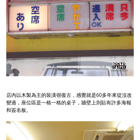
店內以木製為主的裝潢很復古，感覺就是60多年來從沒改
變過，座位區是一格一格的桌子，牆壁上則貼有許多海報
和簽名板。