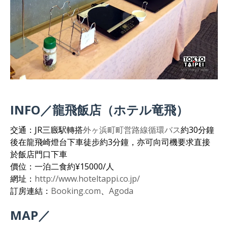
INFO／龍飛飯店（ホテル竜飛）
交通：JR三廄駅轉搭
外ヶ浜町町営路線循環バス
約30分鐘
後在龍飛崎燈台下車徒步約3分鐘，亦可向司機要求直接
於飯店門口下車
價位：一泊二食約¥15000/人
網址：
http://www.hoteltappi.co.jp/
訂房連結：
Booking.com
、
Agoda
MAP／