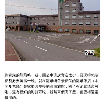
到青森的龍飛崎一遊，因公車班次實在太少，要玩得悠哉
點勢必要留宿一晚。就在龍飛崎各景點旁的龍飛飯店（ホ
テル竜飛）是家頗具規模的溫泉旅館，除了有絕景溫泉可
泡，還有新鮮的海鮮可吃，雖然單價高了些，但覺得還蠻
值得的。