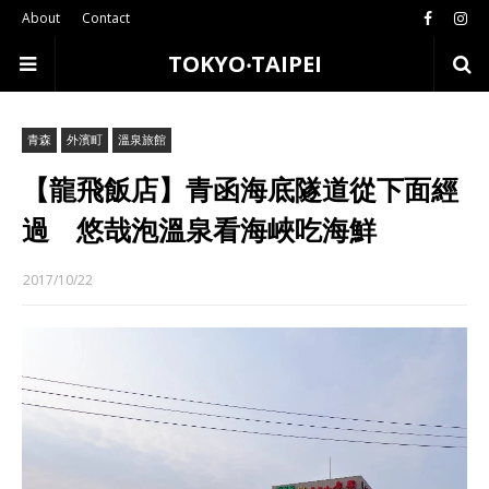
About
Contact
TOKYO‧TAIPEI
青森
外濱町
溫泉旅館
【龍飛飯店】青函海底隧道從下面經
過 悠哉泡溫泉看海峽吃海鮮
2017/10/22