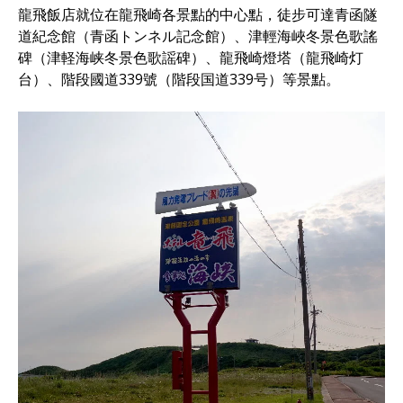
龍飛飯店就位在龍飛崎各景點的中心點，徒步可達青函隧
道紀念館（青函トンネル記念館）、津輕海峽冬景色歌謠
碑（津軽海峡冬景色歌謡碑）、龍飛崎燈塔（龍飛崎灯
台）、階段國道339號（階段国道339号）等景點。