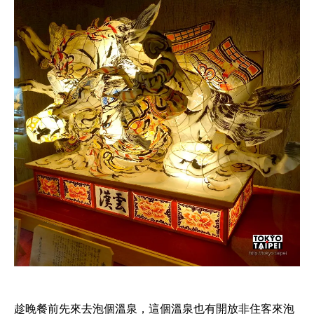
趁晚餐前先來去泡個溫泉，這個溫泉也有開放非住客來泡