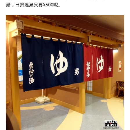
湯，日歸溫泉只要¥500呢。