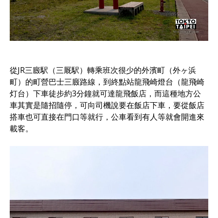
從JR三廄駅（三厩駅）轉乘班次很少的外濱町（外ヶ浜
町）的町營巴士三廄路線，到終點站龍飛崎燈台（龍飛崎
灯台）下車徒步約3分鐘就可達龍飛飯店，而這種地方公
車其實是隨招隨停，可向司機說要在飯店下車，要從飯店
搭車也可直接在門口等就行，公車看到有人等就會開進來
載客。