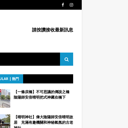
請按讚接收最新訊息
ULAR | 熱門
【一條戻橋】不可思議的傳說之橋
陰陽師安倍晴明把式神藏在橋下
【晴明神社】偉大陰陽師安倍晴明故
居 充滿有趣機關和神秘氣氛的古老
神社