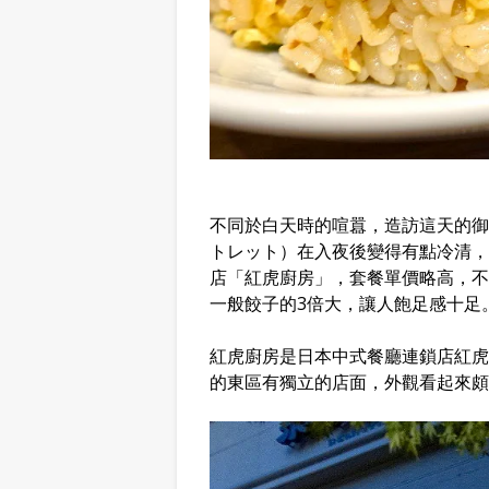
不同於白天時的喧囂，造訪這天的御殿場
トレット）在入夜後變得有點冷清，
店「紅虎廚房」，套餐單價略高，不
一般餃子的3倍大，讓人飽足感十足
紅虎廚房是日本中式餐廳連鎖店紅虎餃子
的東區有獨立的店面，外觀看起來頗