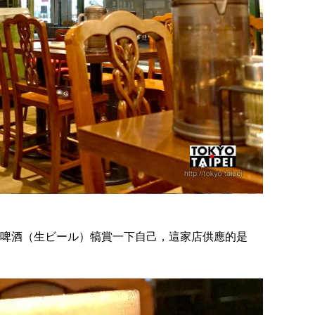
啤酒（生ビール）犒賞一下自己，這家店供應的是