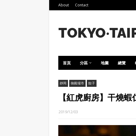
About
Contact
TOKYO‧TAI
首頁
分區
地圖
總覽
靜岡
御殿場市
餃子
【紅虎廚房】干燒蝦
2019/12/03