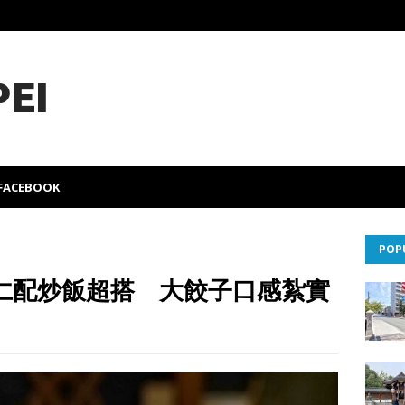
PEI
FACEBOOK
POP
仁配炒飯超搭 大餃子口感紮實