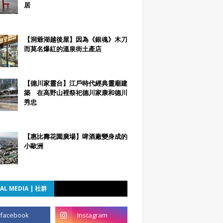
居
【洞爺湖越後屋】因為《銀魂》木刀
而莫名爆紅的溫泉街土產店
【德川家靈台】江戶時代經典靈廟建
築 在高野山裡祭祀德川家康和德川
秀忠
【惠比壽花園廣場】啤酒廠變身成的
小歐洲
AL MEDIA | 社群