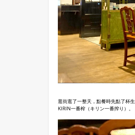
逛街逛了一整天，點餐時先點了杯生
KIRIN一番榨（キリン一番搾り）。