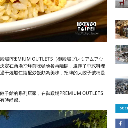
PREMIUM OUTLETS（御殿場プレミアムアウ
決定在商場打烊前吃頓晚餐再離開，選擇了中式料理
過干燒蝦仁搭配炒飯頗為美味，招牌的大餃子號稱是
。
館的系列店家，在御殿場PREMIUM OUTLETS
有時尚感。
SOCI