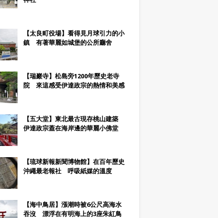
【太良町役場】看得見月球引力的小
鎮 有著華麗如城堡的公所廳舍
【瑞巖寺】松島旁1200年歷史老寺
院 來這感受伊達政宗的熱情和美感
【五大堂】東北最古現存桃山建築
伊達政宗蓋在海岸邊的華麗小佛堂
【琉球新報新聞博物館】在百年歷史
沖繩最老報社 呼吸紙媒的溫度
【海中鳥居】漲潮時被6公尺高海水
吞沒 漂浮在有明海上的3座朱紅鳥