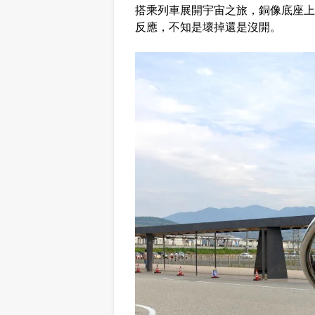
搭乘列車展開宇宙之旅，銅像底座上
反應，不知是壞掉還是沒開。