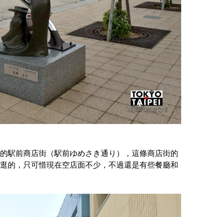
的駅前商店街（駅前ゆめさき通り），這條商店街的
逛的，只可惜現在空店面不少，不過還是有些餐廳和