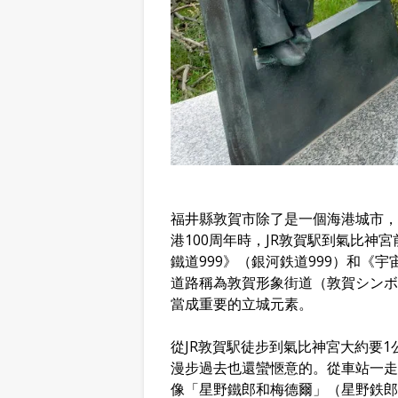
福井縣敦賀市除了是一個海港城市，
港100周年時，JR敦賀駅到氣比
鐵道999》（銀河鉄道999）和《
道路稱為敦賀形象街道（敦賀シンボ
當成重要的立城元素。
從JR敦賀駅徒步到氣比神宮大約要
漫步過去也還蠻愜意的。從車站一走
像「星野鐵郎和梅德爾」（星野鉄郎