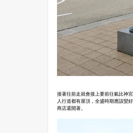
接著往前走就會接上要前往氣比神宮
人行道都有屋頂，全盛時期應該蠻好
商店還開著。