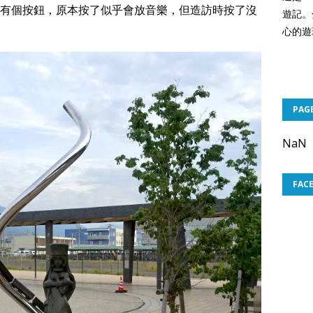
有個按鈕，原本按了似乎會放音樂，但造訪時按了沒
遊記。
心的遊
PAG
NaN
FAC