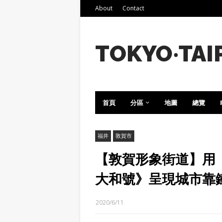
About
Contact
TOKYO‧TAI
首頁
分區
地圖
總覽
福井
敦賀市
【敦賀形象街道】用《
大和號》呈現城市靠
2020/6/11