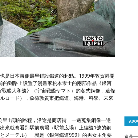
也是日本海側最早鋪設鐵道的起點。1999年敦賀港開
神宮前的到路上設置了漫畫家松本零士的兩部作品《銀河
宇宙戰艦大和號》（宇宙戦艦ヤマト）的各式銅像，這條
ルロード），象徵敦賀市把鐵道、海港、科學、未來
1公里出頭的路程，沿途是商店街，一邊蒐集銅像一邊
ABO
出來就會看到駅前廣場（駅前広場）上編號1號的銅
とメーテル），就是《銀河鐵道999》的男女主角要
這是一