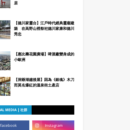
居
【德川家靈台】江戶時代經典靈廟建
築 在高野山裡祭祀德川家康和德川
秀忠
【惠比壽花園廣場】啤酒廠變身成的
小歐洲
【洞爺湖越後屋】因為《銀魂》木刀
而莫名爆紅的溫泉街土產店
AL MEDIA | 社群