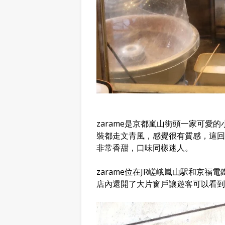
zarame是京都嵐山街頭一家可愛
裝都走文青風，感覺很有質感，這回
非常香甜，口味同樣迷人。
zarame位在JR嵯峨嵐山駅和京
店內還開了大片窗戶讓遊客可以看到