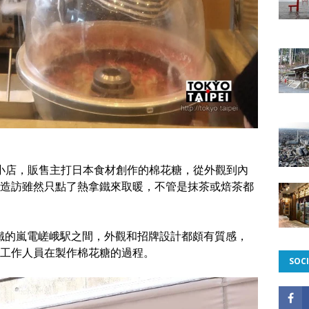
的小店，販售主打日本食材創作的棉花糖，從外觀到內
造訪雖然只點了熱拿鐵來取暖，不管是抹茶或焙茶都
福電鐵的嵐電嵯峨駅之間，外觀和招牌設計都頗有質感，
工作人員在製作棉花糖的過程。
SOCI