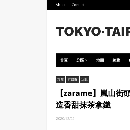
About
Contact
TOKYO‧TAI
首頁
分區
地圖
總覽
京都
京都市
甜點
【zarame】嵐山
造香甜抹茶拿鐵
2020/12/25