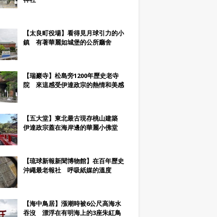
【太良町役場】看得見月球引力的小
鎮 有著華麗如城堡的公所廳舍
【瑞巖寺】松島旁1200年歷史老寺
院 來這感受伊達政宗的熱情和美感
【五大堂】東北最古現存桃山建築
伊達政宗蓋在海岸邊的華麗小佛堂
【琉球新報新聞博物館】在百年歷史
沖繩最老報社 呼吸紙媒的溫度
【海中鳥居】漲潮時被6公尺高海水
吞沒 漂浮在有明海上的3座朱紅鳥