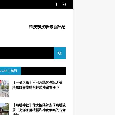
請按讚接收最新訊息
ULAR | 熱門
【一條戻橋】不可思議的傳說之橋
陰陽師安倍晴明把式神藏在橋下
【晴明神社】偉大陰陽師安倍晴明故
居 充滿有趣機關和神秘氣氛的古老
神社