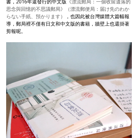
書，2016年還發行的中文版
《漂流郵局：一個收留遺落的
思念與回憶的不思議郵局》（漂流郵便局：届け先のわか
らない手紙、預かります）
，也因此被台灣媒體大篇幅報
導，郵局裡不僅有日文和中文版的書籍，牆壁上也還掛著
剪報呢。