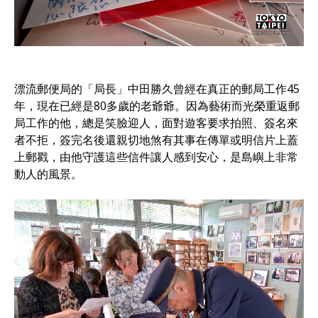
漂流郵便局的「局長」中田勝久曾經在真正的郵局工作45
年，現在已經是80多歲的老爺爺。因為藝術而光榮重返郵
局工作的他，總是笑臉迎人，面對遊客要求拍照、簽名來
者不拒，簽完名後還親切地煞有其事在傳單或明信片上蓋
上郵戳，由他守護這些信件讓人感到安心，是島嶼上非常
動人的風景。