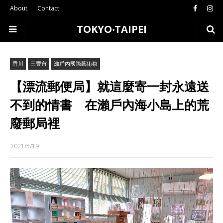
About
Contact
TOKYO‧TAIPEI
香川
三豐市
瀨戶內國際藝術祭
【漂流郵便局】就這麼寄一封永遠送
不到的情書 在瀨戶內海小島上的荒
廢郵局裡
2021/5/19