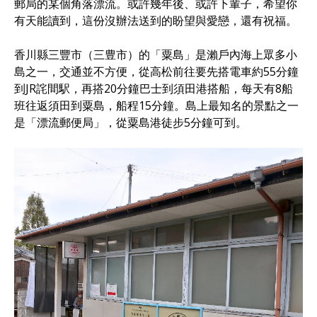
郵局的某個角落漂流。或許幾年後、或許下輩子，希望你
有天能讀到，這份沒辦法送到的盼望與愛戀，還有祝福。
香川縣三豐市（三豊市）的「粟島」是瀨戶內海上眾多小
島之一，交通並不方便，從高松前往要先搭電車約55分鐘
到JR詫間駅，再搭20分鐘巴士到須田港搭船，每天有8船
班往返須田到粟島，船程15分鐘。島上最知名的景點之一
是「漂流郵便局」，從粟島港徒步5分鐘可到。