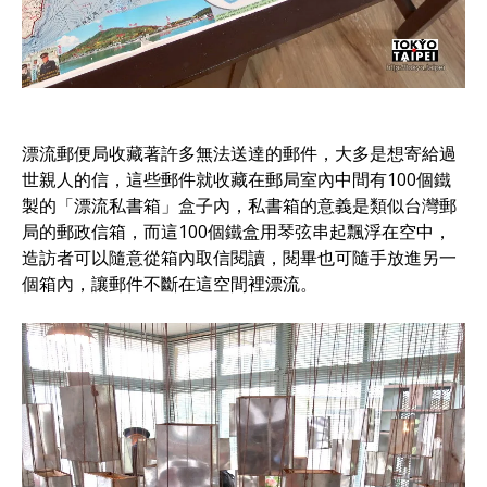
漂流郵便局收藏著許多無法送達的郵件，大多是想寄給過
世親人的信，這些郵件就收藏在郵局室內中間有100個鐵
製的「漂流私書箱」盒子內，私書箱的意義是類似台灣郵
局的郵政信箱，而這100個鐵盒用琴弦串起飄浮在空中，
造訪者可以隨意從箱內取信閱讀，閱畢也可隨手放進另一
個箱內，讓郵件不斷在這空間裡漂流。