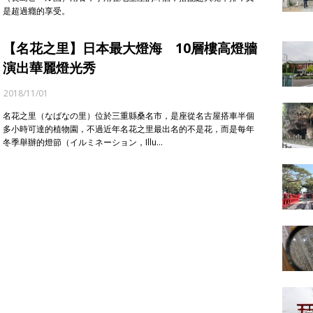
是超過癮的享受。
【名花之里】日本最大燈海 10層樓高燈牆
演出華麗燈光秀
2018/11/01
名花之里（なばなの里）位於三重縣桑名市，是座從名古屋搭車半個
多小時可達的植物園，不過近年名花之里最出名的不是花，而是每年
冬季舉辦的燈節（イルミネーション，Illu…