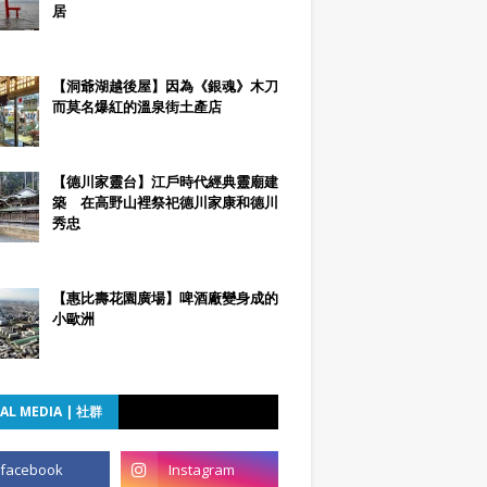
居
【洞爺湖越後屋】因為《銀魂》木刀
而莫名爆紅的溫泉街土產店
【德川家靈台】江戶時代經典靈廟建
築 在高野山裡祭祀德川家康和德川
秀忠
【惠比壽花園廣場】啤酒廠變身成的
小歐洲
AL MEDIA | 社群