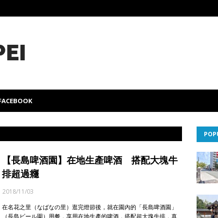
PEI
FACEBOOK
POP
【長島啤酒園】在地生產啤酒 搭配大塊牛
排超過癮
2018/11/03
在名花之里（なばなの里）逛完燈節後，就在園內的「長島啤酒園」
（長島ビール園）用餐，享用在地生產的啤酒，搭配超大塊牛排，真