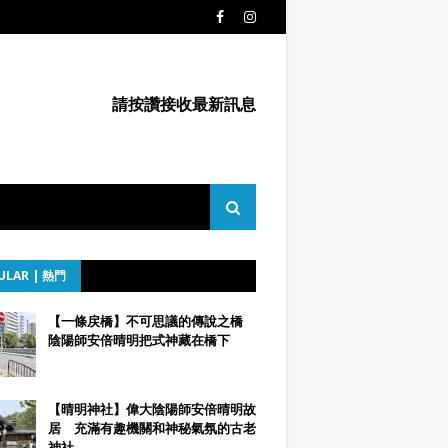
請按讚接收最新訊息
ULAR | 熱門
【一條戻橋】不可思議的傳說之橋
陰陽師安倍晴明把式神藏在橋下
【晴明神社】偉大陰陽師安倍晴明故
居 充滿有趣機關和神秘氣氛的古老
神社