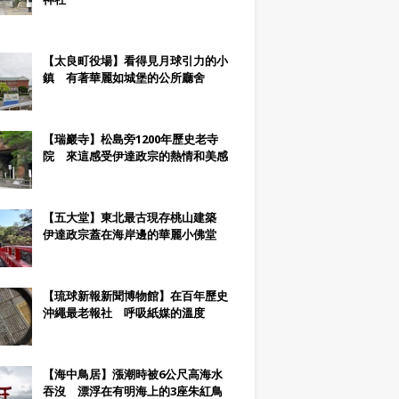
【太良町役場】看得見月球引力的小
鎮 有著華麗如城堡的公所廳舍
【瑞巖寺】松島旁1200年歷史老寺
院 來這感受伊達政宗的熱情和美感
【五大堂】東北最古現存桃山建築
伊達政宗蓋在海岸邊的華麗小佛堂
【琉球新報新聞博物館】在百年歷史
沖繩最老報社 呼吸紙媒的溫度
【海中鳥居】漲潮時被6公尺高海水
吞沒 漂浮在有明海上的3座朱紅鳥