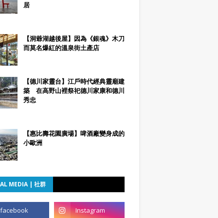
居
【洞爺湖越後屋】因為《銀魂》木刀
而莫名爆紅的溫泉街土產店
【德川家靈台】江戶時代經典靈廟建
築 在高野山裡祭祀德川家康和德川
秀忠
【惠比壽花園廣場】啤酒廠變身成的
小歐洲
AL MEDIA | 社群