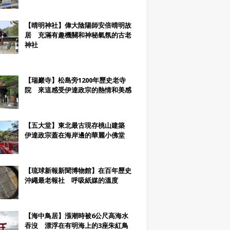
【晴明神社】偉大陰陽師安倍晴明故
居 充滿有趣機關和神秘氣氛的古老
神社
【瑞巖寺】松島旁1200年歷史老寺
院 來這感受伊達政宗的熱情和美感
【五大堂】東北最古現存桃山建築
伊達政宗蓋在海岸邊的華麗小佛堂
【琉球新報新聞博物館】在百年歷史
沖繩最老報社 呼吸紙媒的溫度
【海中鳥居】漲潮時被6公尺高海水
吞沒 漂浮在有明海上的3座朱紅鳥