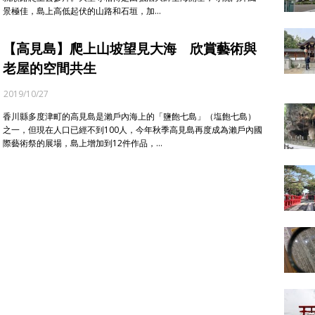
景極佳，島上高低起伏的山路和石垣，加…
【高見島】爬上山坡望見大海 欣賞藝術與
老屋的空間共生
2019/10/27
香川縣多度津町的高見島是瀨戶內海上的「鹽飽七島」（塩飽七島）
之一，但現在人口已經不到100人，今年秋季高見島再度成為瀨戶內國
際藝術祭的展場，島上增加到12件作品，…