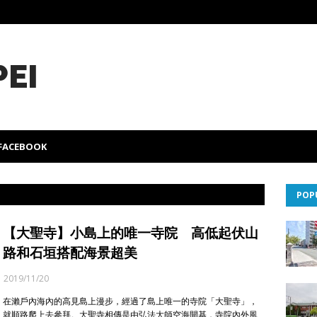
PEI
FACEBOOK
POP
【大聖寺】小島上的唯一寺院 高低起伏山
路和石垣搭配海景超美
2019/11/20
在瀨戶內海內的高見島上漫步，經過了島上唯一的寺院「大聖寺」，
就順路爬上去參拜。大聖寺相傳是由弘法大師空海開基，寺院內外風