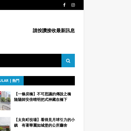
請按讚接收最新訊息
ULAR | 熱門
【一條戻橋】不可思議的傳說之橋
陰陽師安倍晴明把式神藏在橋下
【太良町役場】看得見月球引力的小
鎮 有著華麗如城堡的公所廳舍