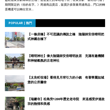
期間限定的《你的名字。》周邊商品賣店，販賣許多限量周邊商品，門口的轉
蛋機還可以轉出宮水…
POPULAR | 熱門
【一條戻橋】不可思議的傳說之橋 陰陽師安倍晴明把
式神藏在橋下
【晴明神社】偉大陰陽師安倍晴明故居 充滿有趣機關
和神秘氣氛的古老神社
【太良町役場】看得見月球引力的小鎮 有著華麗如城
堡的公所廳舍
【瑞巖寺】松島旁1200年歷史老寺院 來這感受伊達政
宗的熱情和美感