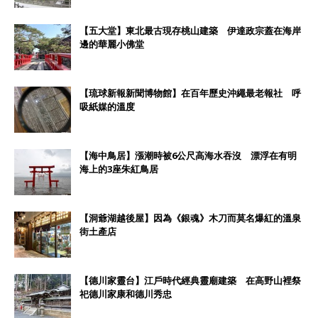
【五大堂】東北最古現存桃山建築 伊達政宗蓋在海岸
邊的華麗小佛堂
【琉球新報新聞博物館】在百年歷史沖繩最老報社 呼
吸紙媒的溫度
【海中鳥居】漲潮時被6公尺高海水吞沒 漂浮在有明
海上的3座朱紅鳥居
【洞爺湖越後屋】因為《銀魂》木刀而莫名爆紅的溫泉
街土產店
【德川家靈台】江戶時代經典靈廟建築 在高野山裡祭
祀德川家康和德川秀忠