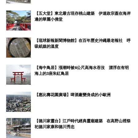
【五大堂】東北最古現存桃山建築 伊達政宗蓋在海岸
邊的華麗小佛堂
【琉球新報新聞博物館】在百年歷史沖繩最老報社 呼
吸紙媒的溫度
【海中鳥居】漲潮時被6公尺高海水吞沒 漂浮在有明
海上的3座朱紅鳥居
【惠比壽花園廣場】啤酒廠變身成的小歐洲
【德川家靈台】江戶時代經典靈廟建築 在高野山裡祭
祀德川家康和德川秀忠