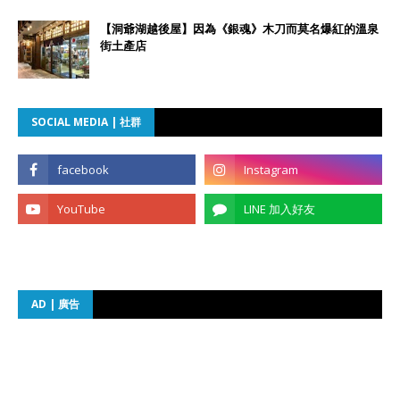
【洞爺湖越後屋】因為《銀魂》木刀而莫名爆紅的溫泉
街土產店
SOCIAL MEDIA | 社群
AD | 廣告