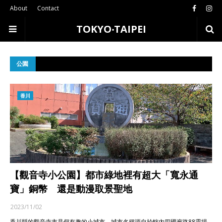
About
Contact
TOKYO‧TAIPEI
公園
香川
【觀音寺小公園】都市綠地裡有超大「寬永通
寶」銅幣 還是動漫取景聖地
2023/11/02
香川縣的觀音寺市是個有趣的小城市，城市名稱源自於轄內四國遍路88靈場