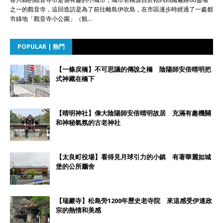
之一的觀音寺，這回造訪是為了前往離島伊吹島，在市區漫步時經過了一處都
市綠地「觀音寺小公園」（観…
POPULAR | 熱門
【一條戻橋】不可思議的傳說之橋 陰陽師安倍晴明把
式神藏在橋下
【晴明神社】偉大陰陽師安倍晴明故居 充滿有趣機關
和神秘氣氛的古老神社
【太良町役場】看得見月球引力的小鎮 有著華麗如城
堡的公所廳舍
【瑞巖寺】松島旁1200年歷史老寺院 來這感受伊達政
宗的熱情和美感