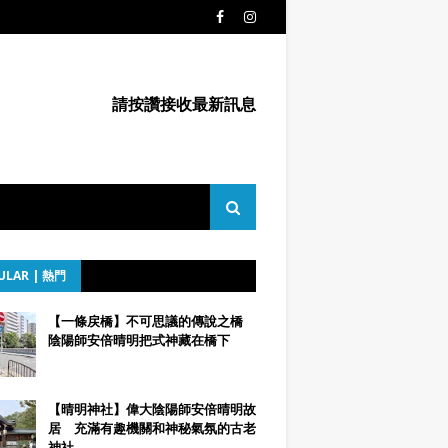
請按讚接收最新訊息
ULAR | 熱門
【一條戻橋】不可思議的傳說之橋
陰陽師安倍晴明把式神藏在橋下
【晴明神社】偉大陰陽師安倍晴明故
居 充滿有趣機關和神秘氣氛的古老
神社