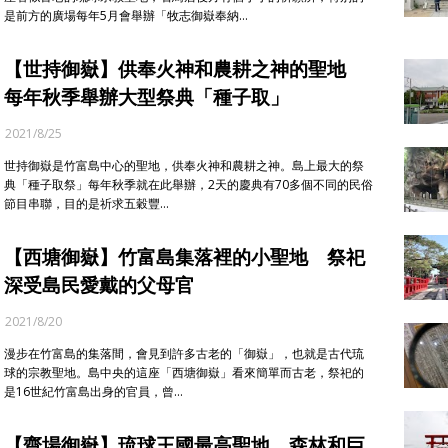
是前方的廣場每年5月會舉辦「牧志御嶽奉納…
【世持御嶽】供奉火神和農耕之神的聖地
每年秋季舉辦大型祭典「種子取」
2021/8/25
世持御嶽是竹富島中心的聖地，供奉火神和農耕之神。島上最大的祭
典「種子取祭」每年秋季就在此舉辦，2天的慶典有70多個不同的民俗
節目串聯，目的是祈求五穀豐…
【西塘御嶽】竹富島集落裡的小聖地 祭祀
深受島民愛戴的父母官
2021/8/20
漫步在竹富島的集落間，會見到許多古老的「御嶽」，也就是古代琉
球的宗教聖地。島中央的這座「西塘御嶽」看來簡單而古老，祭祀的
是16世紀竹富島出身的官員，曾…
【齋場御嶽】琉球王國最高聖地 森林和巨