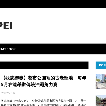
PEI
FACEBOOK
POP
【牧志御嶽】都市公園裡的古老聖地 每年
5月在這舉辦傳統沖繩角力賽
2022/7/18
牧志御嶽（牧志ウガン）位於沖繩那霸市區的「牧志公園」內，是一
座看似古老的琉球宗教聖地，石鳥居後方有個小小的祈願所，特別的