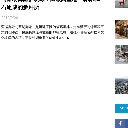
石組成的參拜所
2019/9/06
齋場御嶽（斎場御嶽）是琉球王國的最高聖地，走進濃密的綠蔭和巨
大的石陣裡，會感受到充滿能量的神祕氣息，這裡不僅是名列世界文
化遺產的古蹟，更是沖繩重要的信仰中心。�…
SOCI