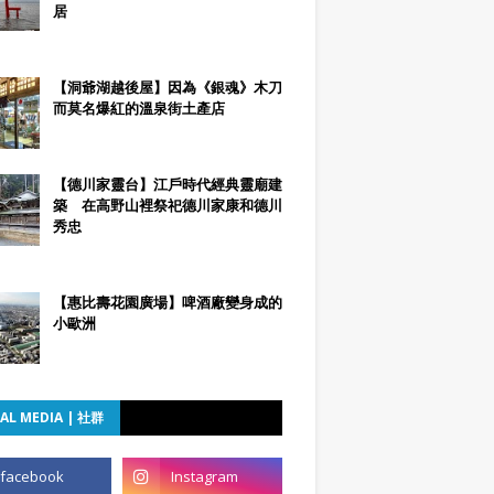
居
【洞爺湖越後屋】因為《銀魂》木刀
而莫名爆紅的溫泉街土產店
【德川家靈台】江戶時代經典靈廟建
築 在高野山裡祭祀德川家康和德川
秀忠
【惠比壽花園廣場】啤酒廠變身成的
小歐洲
AL MEDIA | 社群