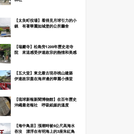
【太良町役場】看得見月球引力的小
鎮 有著華麗如城堡的公所廳舍
【瑞巖寺】松島旁1200年歷史老寺
院 來這感受伊達政宗的熱情和美感
【五大堂】東北最古現存桃山建築
伊達政宗蓋在海岸邊的華麗小佛堂
【琉球新報新聞博物館】在百年歷史
沖繩最老報社 呼吸紙媒的溫度
【海中鳥居】漲潮時被6公尺高海水
吞沒 漂浮在有明海上的3座朱紅鳥