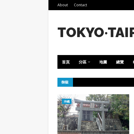
About
Contact
TOKYO‧TAI
首頁
分區
地圖
總覽
御嶽
沖繩