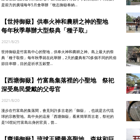
是前方的廣場每年5月會舉辦「牧志御嶽奉納…
【世持御嶽】供奉火神和農耕之神的聖地
每年秋季舉辦大型祭典「種子取」
2021/8/25
世持御嶽是竹富島中心的聖地，供奉火神和農耕之神。島上最大的祭
典「種子取祭」每年秋季就在此舉辦，2天的慶典有70多個不同的民俗
節目串聯，目的是祈求五穀豐…
【西塘御嶽】竹富島集落裡的小聖地 祭祀
深受島民愛戴的父母官
2021/8/20
漫步在竹富島的集落間，會見到許多古老的「御嶽」，也就是古代琉
球的宗教聖地。島中央的這座「西塘御嶽」看來簡單而古老，祭祀的
是16世紀竹富島出身的官員，曾…
【齋場御嶽】琉球王國最高聖地 森林和巨