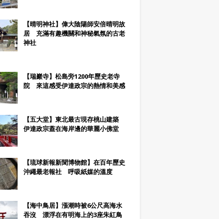
【晴明神社】偉大陰陽師安倍晴明故
居 充滿有趣機關和神秘氣氛的古老
神社
【瑞巖寺】松島旁1200年歷史老寺
院 來這感受伊達政宗的熱情和美感
【五大堂】東北最古現存桃山建築
伊達政宗蓋在海岸邊的華麗小佛堂
【琉球新報新聞博物館】在百年歷史
沖繩最老報社 呼吸紙媒的溫度
【海中鳥居】漲潮時被6公尺高海水
吞沒 漂浮在有明海上的3座朱紅鳥