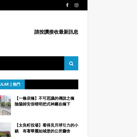
請按讚接收最新訊息
ULAR | 熱門
【一條戻橋】不可思議的傳說之橋
陰陽師安倍晴明把式神藏在橋下
【太良町役場】看得見月球引力的小
鎮 有著華麗如城堡的公所廳舍