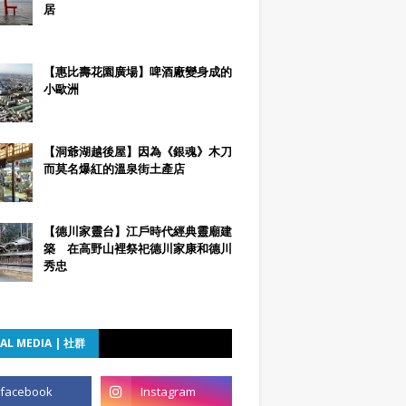
居
【惠比壽花園廣場】啤酒廠變身成的
小歐洲
【洞爺湖越後屋】因為《銀魂》木刀
而莫名爆紅的溫泉街土產店
【德川家靈台】江戶時代經典靈廟建
築 在高野山裡祭祀德川家康和德川
秀忠
AL MEDIA | 社群