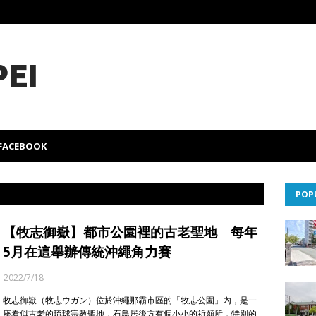
PEI
FACEBOOK
POP
【牧志御嶽】都市公園裡的古老聖地 每年
5月在這舉辦傳統沖繩角力賽
2022/7/18
牧志御嶽（牧志ウガン）位於沖繩那霸市區的「牧志公園」內，是一
座看似古老的琉球宗教聖地，石鳥居後方有個小小的祈願所，特別的