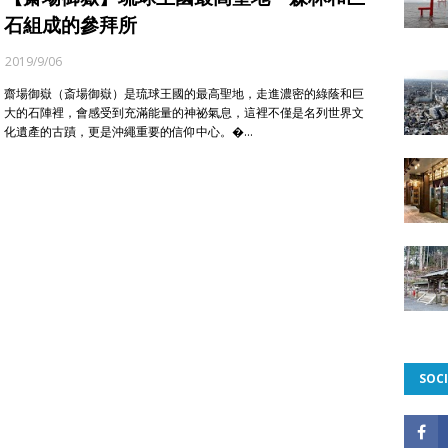
石組成的參拜所
2019/9/06
齋場御嶽（斎場御嶽）是琉球王國的最高聖地，走進濃密的綠蔭和巨
大的石陣裡，會感受到充滿能量的神祕氣息，這裡不僅是名列世界文
化遺產的古蹟，更是沖繩重要的信仰中心。�…
SOCI