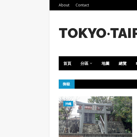
About
Contact
TOKYO‧TAI
首頁
分區
地圖
總覽
御嶽
沖繩