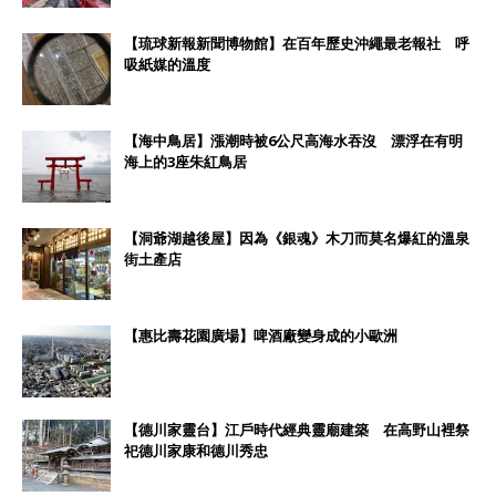
【琉球新報新聞博物館】在百年歷史沖繩最老報社 呼
吸紙媒的溫度
【海中鳥居】漲潮時被6公尺高海水吞沒 漂浮在有明
海上的3座朱紅鳥居
【洞爺湖越後屋】因為《銀魂》木刀而莫名爆紅的溫泉
街土產店
【惠比壽花園廣場】啤酒廠變身成的小歐洲
【德川家靈台】江戶時代經典靈廟建築 在高野山裡祭
祀德川家康和德川秀忠