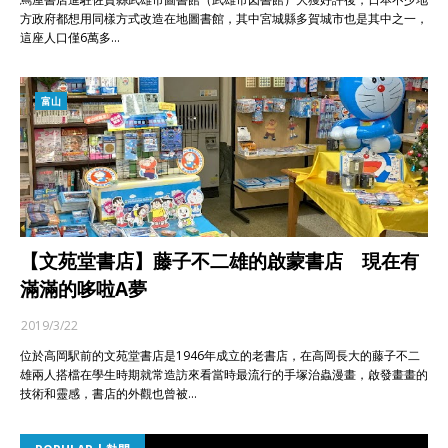
方政府都想用同樣方式改造在地圖書館，其中宮城縣多賀城市也是其中之一，
這座人口僅6萬多…
富山
【文苑堂書店】藤子不二雄的啟蒙書店 現在有
滿滿的哆啦A夢
2019/3/22
位於高岡駅前的文苑堂書店是1946年成立的老書店，在高岡長大的藤子不二
雄兩人搭檔在學生時期就常造訪來看當時最流行的手塚治蟲漫畫，啟發畫畫的
技術和靈感，書店的外觀也曾被…