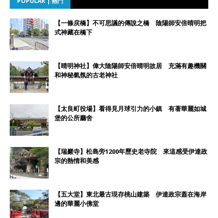
POPULAR | 熱門
【一條戻橋】不可思議的傳說之橋 陰陽師安倍晴明把
式神藏在橋下
【晴明神社】偉大陰陽師安倍晴明故居 充滿有趣機關
和神秘氣氛的古老神社
【太良町役場】看得見月球引力的小鎮 有著華麗如城
堡的公所廳舍
【瑞巖寺】松島旁1200年歷史老寺院 來這感受伊達政
宗的熱情和美感
【五大堂】東北最古現存桃山建築 伊達政宗蓋在海岸
邊的華麗小佛堂