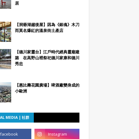
居
【洞爺湖越後屋】因為《銀魂》木刀
而莫名爆紅的溫泉街土產店
【德川家靈台】江戶時代經典靈廟建
築 在高野山裡祭祀德川家康和德川
秀忠
【惠比壽花園廣場】啤酒廠變身成的
小歐洲
AL MEDIA | 社群