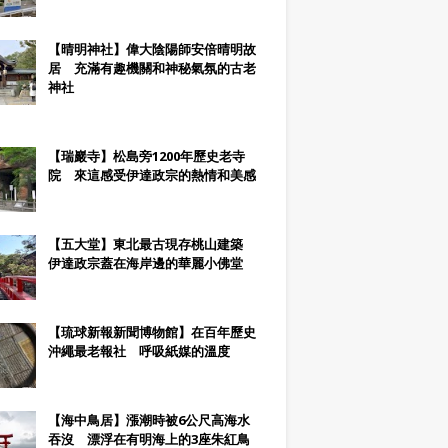
【晴明神社】偉大陰陽師安倍晴明故
居 充滿有趣機關和神秘氣氛的古老
神社
【瑞巖寺】松島旁1200年歷史老寺
院 來這感受伊達政宗的熱情和美感
【五大堂】東北最古現存桃山建築
伊達政宗蓋在海岸邊的華麗小佛堂
【琉球新報新聞博物館】在百年歷史
沖繩最老報社 呼吸紙媒的溫度
【海中鳥居】漲潮時被6公尺高海水
吞沒 漂浮在有明海上的3座朱紅鳥