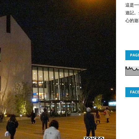
這是一
遊記。
心的遊
PAG
FAC