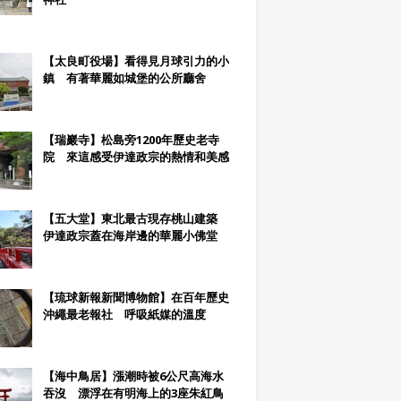
【太良町役場】看得見月球引力的小
鎮 有著華麗如城堡的公所廳舍
【瑞巖寺】松島旁1200年歷史老寺
院 來這感受伊達政宗的熱情和美感
【五大堂】東北最古現存桃山建築
伊達政宗蓋在海岸邊的華麗小佛堂
【琉球新報新聞博物館】在百年歷史
沖繩最老報社 呼吸紙媒的溫度
【海中鳥居】漲潮時被6公尺高海水
吞沒 漂浮在有明海上的3座朱紅鳥