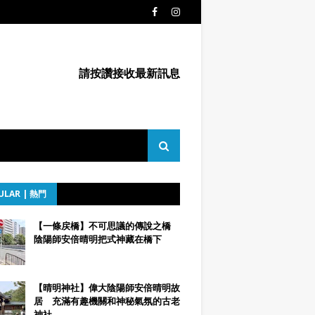
請按讚接收最新訊息
ULAR | 熱門
【一條戻橋】不可思議的傳說之橋
陰陽師安倍晴明把式神藏在橋下
【晴明神社】偉大陰陽師安倍晴明故
居 充滿有趣機關和神秘氣氛的古老
神社