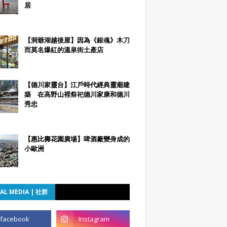
居
【洞爺湖越後屋】因為《銀魂》木刀
而莫名爆紅的溫泉街土產店
【德川家靈台】江戶時代經典靈廟建
築 在高野山裡祭祀德川家康和德川
秀忠
【惠比壽花園廣場】啤酒廠變身成的
小歐洲
AL MEDIA | 社群