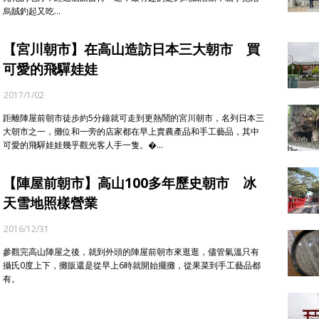
烏賊釣起又吃…
【宮川朝市】在高山造訪日本三大朝市 買
可愛的飛驒娃娃
2017/1/02
距離陣屋前朝市徒步約5分鐘就可走到更熱鬧的宮川朝市，名列日本三
大朝市之一，攤位和一旁的店家都在早上賣農產品和手工藝品，其中
可愛的飛驒娃娃幾乎觀光客人手一隻。�…
【陣屋前朝市】高山100多年歷史朝市 冰
天雪地照樣營業
2016/12/31
參觀完高山陣屋之後，就到外頭的陣屋前朝市來逛逛，儘管氣溫只有
攝氏0度上下，攤販還是從早上6時就開始擺攤，從果菜到手工藝品都
有。