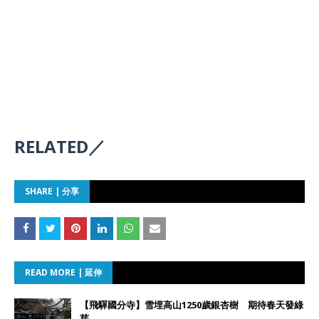
RELATED／
SHARE | 分享
READ MORE | 延伸
【飛驒國分寺】雪埋高山1250歲銀杏樹 期待春天發綠
芽