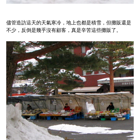
儘管造訪這天的天氣寒冷，地上也都是積雪，但攤販還是
不少，反倒是幾乎沒有顧客，真是辛苦這些攤販了。