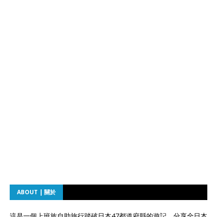
ABOUT | 關於
這是一個上班族自助旅行踏破日本47都道府縣的遊記。分享全日本