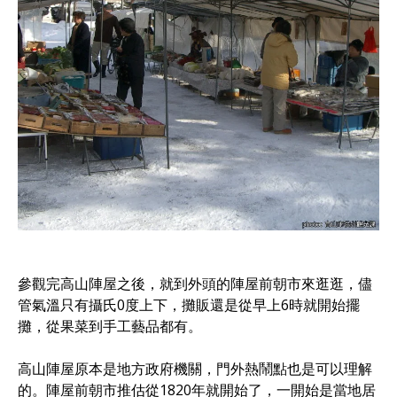
參觀完高山陣屋之後，就到外頭的陣屋前朝市來逛逛，儘
管氣溫只有攝氏0度上下，攤販還是從早上6時就開始擺
攤，從果菜到手工藝品都有。
高山陣屋原本是地方政府機關，門外熱鬧點也是可以理解
的。陣屋前朝市推估從1820年就開始了，一開始是當地居