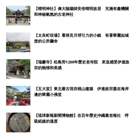
【晴明神社】偉大陰陽師安倍晴明故居 充滿有趣機關
和神秘氣氛的古老神社
【太良町役場】看得見月球引力的小鎮 有著華麗如城
堡的公所廳舍
【瑞巖寺】松島旁1200年歷史老寺院 來這感受伊達政
宗的熱情和美感
【五大堂】東北最古現存桃山建築 伊達政宗蓋在海岸
邊的華麗小佛堂
【琉球新報新聞博物館】在百年歷史沖繩最老報社 呼
吸紙媒的溫度