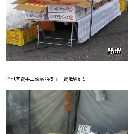
但也有賣手工藝品的攤子，賣飛驒娃娃。