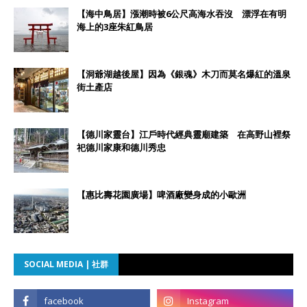
【海中鳥居】漲潮時被6公尺高海水吞沒 漂浮在有明
海上的3座朱紅鳥居
【洞爺湖越後屋】因為《銀魂》木刀而莫名爆紅的溫泉
街土產店
【德川家靈台】江戶時代經典靈廟建築 在高野山裡祭
祀德川家康和德川秀忠
【惠比壽花園廣場】啤酒廠變身成的小歐洲
SOCIAL MEDIA | 社群