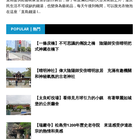
民生活不可或缺的錢湯，也變身為藝術品，每天午後到晚間，可以脫光衣物泡
在這座「直島錢湯 I…
POPULAR | 熱門
【一條戻橋】不可思議的傳說之橋 陰陽師安倍晴明把
式神藏在橋下
【晴明神社】偉大陰陽師安倍晴明故居 充滿有趣機關
和神秘氣氛的古老神社
【太良町役場】看得見月球引力的小鎮 有著華麗如城
堡的公所廳舍
【瑞巖寺】松島旁1200年歷史老寺院 來這感受伊達政
宗的熱情和美感