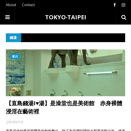
About
Contact
TOKYO‧TAIPEI
錢湯
香川
【直島錢湯I♥湯】是澡堂也是美術館 赤身裸體
浸淫在藝術裡
2019/5/19
直島提供給藝術家豐富的創作舞台，除了有波瀾壯闊的大型美術館之外，連庶