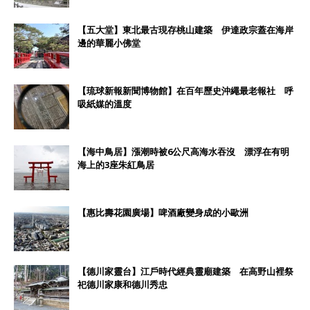
【五大堂】東北最古現存桃山建築 伊達政宗蓋在海岸
邊的華麗小佛堂
【琉球新報新聞博物館】在百年歷史沖繩最老報社 呼
吸紙媒的溫度
【海中鳥居】漲潮時被6公尺高海水吞沒 漂浮在有明
海上的3座朱紅鳥居
【惠比壽花園廣場】啤酒廠變身成的小歐洲
【德川家靈台】江戶時代經典靈廟建築 在高野山裡祭
祀德川家康和德川秀忠