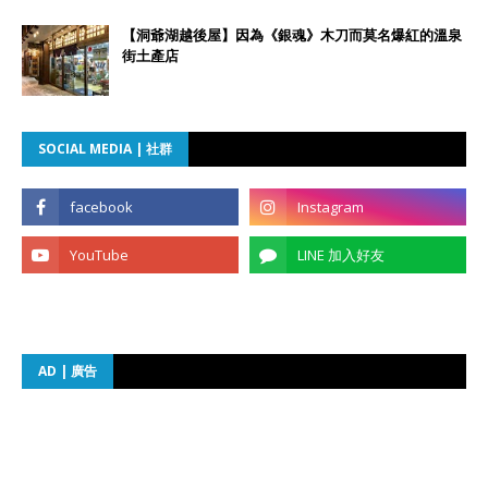
【洞爺湖越後屋】因為《銀魂》木刀而莫名爆紅的溫泉
街土產店
SOCIAL MEDIA | 社群
AD | 廣告