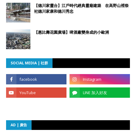
【德川家靈台】江戶時代經典靈廟建築 在高野山裡祭
祀德川家康和德川秀忠
【惠比壽花園廣場】啤酒廠變身成的小歐洲
SOCIAL MEDIA | 社群
AD | 廣告