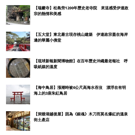
【瑞巖寺】松島旁1200年歷史老寺院 來這感受伊達政
宗的熱情和美感
【五大堂】東北最古現存桃山建築 伊達政宗蓋在海岸
邊的華麗小佛堂
【琉球新報新聞博物館】在百年歷史沖繩最老報社 呼
吸紙媒的溫度
【海中鳥居】漲潮時被6公尺高海水吞沒 漂浮在有明
海上的3座朱紅鳥居
【洞爺湖越後屋】因為《銀魂》木刀而莫名爆紅的溫泉
街土產店