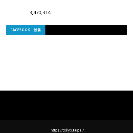
3,470,314
FACEBOOK | 臉書
https://tokyo.taipei/