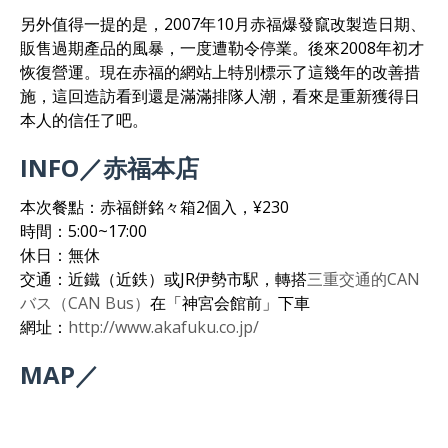
另外值得一提的是，2007年10月赤福爆發竄改製造日期、
販售過期產品的風暴，一度遭勒令停業。後來2008年初才
恢復營運。現在赤福的網站上特別標示了這幾年的改善措
施，這回造訪看到還是滿滿排隊人潮，看來是重新獲得日
本人的信任了吧。
INFO／赤福本店
本次餐點：赤福餅銘々箱2個入，¥230
時間：5:00~17:00
休日：無休
交通：近鐵（近鉄）或JR伊勢市駅，轉搭
三重交通的CAN
バス（CAN Bus）
在「神宮会館前」下車
網址：
http://www.akafuku.co.jp/
MAP／