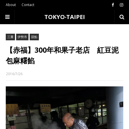
About
Contact
TOKYO‧TAIPEI
三重
伊勢市
甜點
【赤福】300年和果子老店 紅豆泥
包麻糬餡
2016/7/26