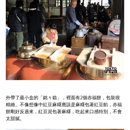
外帶了最小盒的「銘々箱」，裡面有2個赤福餅，包裝很
精緻。不像想像中紅豆麻糬應該是麻糬包著紅豆餡，赤福
餅剛好反過來，紅豆泥包著麻糬，吃起來口感特別，不會
太甜膩。