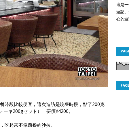
這是一
遊記。
心的遊
PAG
FAC
餐時段比較便宜，這次造訪是晚餐時段，點了200克
ロステーキ200gセット），要價¥4200。
，吃起來不像西餐的沙拉。