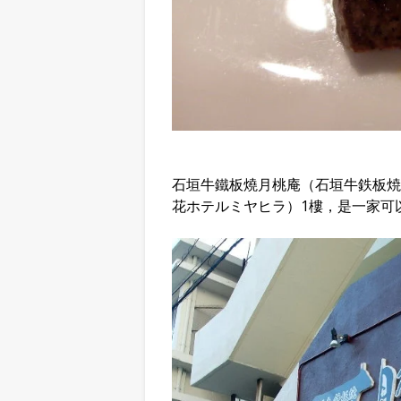
石垣牛鐵板燒月桃庵（石垣牛鉄板焼
花ホテルミヤヒラ）1樓，是一家可