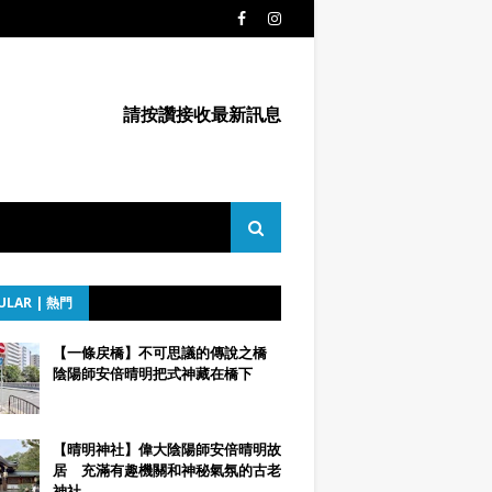
請按讚接收最新訊息
ULAR | 熱門
【一條戻橋】不可思議的傳說之橋
陰陽師安倍晴明把式神藏在橋下
【晴明神社】偉大陰陽師安倍晴明故
居 充滿有趣機關和神秘氣氛的古老
神社