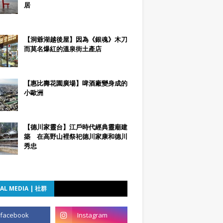
居
【洞爺湖越後屋】因為《銀魂》木刀
而莫名爆紅的溫泉街土產店
【惠比壽花園廣場】啤酒廠變身成的
小歐洲
【德川家靈台】江戶時代經典靈廟建
築 在高野山裡祭祀德川家康和德川
秀忠
AL MEDIA | 社群