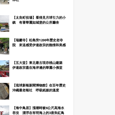
【太良町役場】看得見月球引力的小
鎮 有著華麗如城堡的公所廳舍
【瑞巖寺】松島旁1200年歷史老寺
院 來這感受伊達政宗的熱情和美感
【五大堂】東北最古現存桃山建築
伊達政宗蓋在海岸邊的華麗小佛堂
【琉球新報新聞博物館】在百年歷史
沖繩最老報社 呼吸紙媒的溫度
【海中鳥居】漲潮時被6公尺高海水
吞沒 漂浮在有明海上的3座朱紅鳥