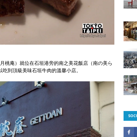
月桃庵）就位在石垣港旁的南之美花飯店（南の美ら
以吃到頂級美味石垣牛肉的溫馨小店。
SOCI