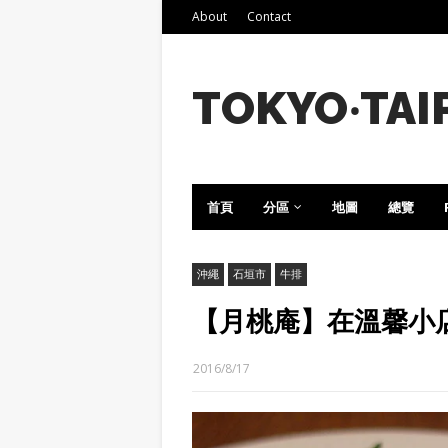
About
Contact
TOKYO‧TAI
首頁
分區
地圖
總覽
沖繩
石垣市
牛排
【月桃庵】在溫馨小
2016/8/17