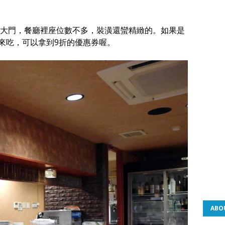
大門，餐廳裡座位數不多，裝潢還蠻精緻的。如果是
n再來吃，可以拿到9折的優惠券喔。
ABO