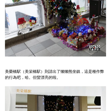
美榮橋駅（美栄橋駅）則請出了懶懶熊坐鎮，這是種作弊
的行為吧，哈。但蠻漂亮的啦。