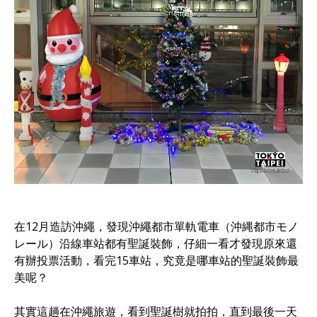
在12月造訪沖繩，發現沖繩都市單軌電車（沖縄都市モノ
レール）沿線車站都有聖誕裝飾，仔細一看才發現原來還
有辦投票活動，看完15車站，究竟是哪車站的聖誕裝飾最
美呢？
其實這趟在沖繩旅遊，看到聖誕樹就拍拍，直到最後一天