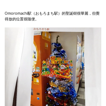
Omoromachi駅（おもろまち駅）的聖誕樹很華麗，但覺
得放的位置很隨便。