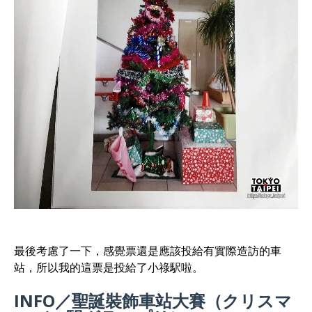
最後考慮了一下，感覺票還是應該投給有實際造訪的車
站，所以我的這票是投給了小祿駅啦。
INFO／聖誕裝飾車站大賽（クリスマ