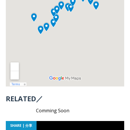
RELATED／
Comming Soon
SHARE | 分享