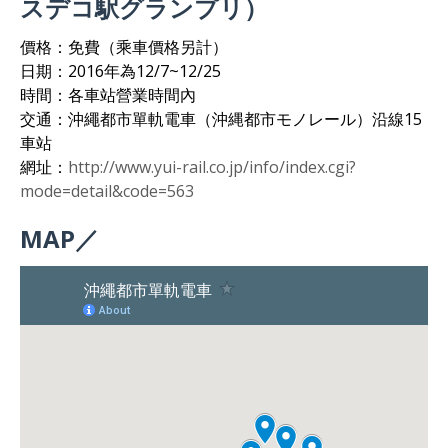
スデコ駅グランプリ）
價格：免費（乘車價格另計）
日期：2016年為12/7~12/25
時間：各車站營業時間內
交通：沖繩都市單軌電車（沖縄都市モノレール）沿線15
車站
網址：
http://www.yui-rail.co.jp/info/index.cgi?
mode=detail&code=563
MAP／