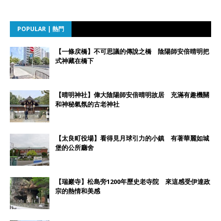
POPULAR | 熱門
【一條戻橋】不可思議的傳說之橋 陰陽師安倍晴明把
式神藏在橋下
【晴明神社】偉大陰陽師安倍晴明故居 充滿有趣機關
和神秘氣氛的古老神社
【太良町役場】看得見月球引力的小鎮 有著華麗如城
堡的公所廳舍
【瑞巖寺】松島旁1200年歷史老寺院 來這感受伊達政
宗的熱情和美感