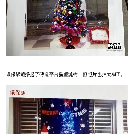
儀保駅還搭起了磚造平台擺聖誕樹，但照片也拍太糊了。