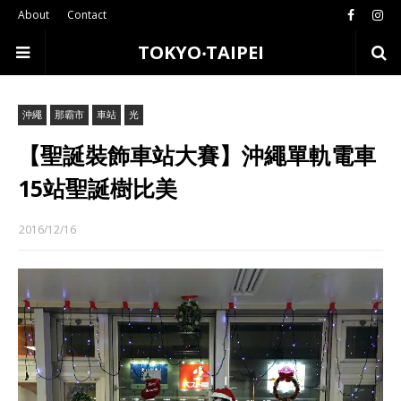
About
Contact
TOKYO‧TAIPEI
沖繩
那霸市
車站
光
【聖誕裝飾車站大賽】沖繩單軌電車
15站聖誕樹比美
2016/12/16