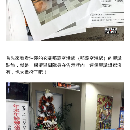
首先來看看沖繩的玄關那霸空港駅（那覇空港駅）的聖誕
裝飾，就是一棵聖誕樹隱身在告示牌內，連個聖誕燈都沒
有，也太敷衍了吧！