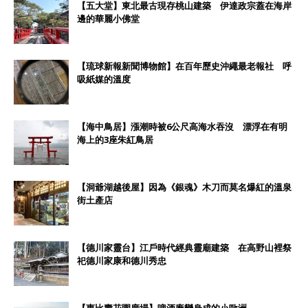
【五大堂】東北最古現存桃山建築 伊達政宗蓋在海岸
邊的華麗小佛堂
【琉球新報新聞博物館】在百年歷史沖繩最老報社 呼
吸紙媒的溫度
【海中鳥居】漲潮時被6公尺高海水吞沒 漂浮在有明
海上的3座朱紅鳥居
【洞爺湖越後屋】因為《銀魂》木刀而莫名爆紅的溫泉
街土產店
【德川家靈台】江戶時代經典靈廟建築 在高野山裡祭
祀德川家康和德川秀忠