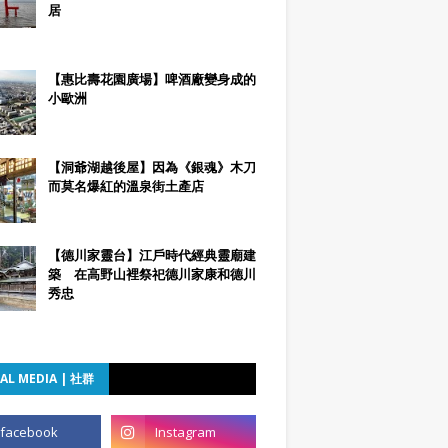
居
【惠比壽花園廣場】啤酒廠變身成的
小歐洲
【洞爺湖越後屋】因為《銀魂》木刀
而莫名爆紅的溫泉街土產店
【德川家靈台】江戶時代經典靈廟建
築 在高野山裡祭祀德川家康和德川
秀忠
AL MEDIA | 社群