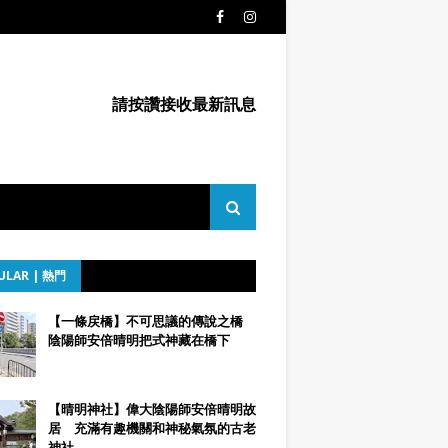
請按讚接收最新訊息
ULAR | 熱門
【一條戻橋】不可思議的傳說之橋
陰陽師安倍晴明把式神藏在橋下
【晴明神社】偉大陰陽師安倍晴明故
居 充滿有趣機關和神秘氣氛的古老
神社