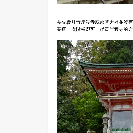
要先參拜青岸渡寺或那智大社並沒有
要爬一次階梯即可。從青岸渡寺的方