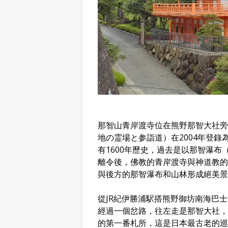
那智山青岸渡寺位在熊野那智大社旁
地の霊場と参詣道）在2004年登
有1600年歷史，過去是以那智瀑布
離令後，佛教的青岸渡寺與神道教的
與後方的那智瀑布和山林形成絕美景
從JR紀伊勝浦駅搭熊野御坊南海巴
經過一個岔路，往左走是那智大社，
的第一番札所，這是日本最古老的巡