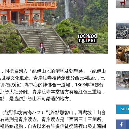
，同樣被列入「紀伊山地的聖地及朝聖路」（紀伊山
錄為世界文化遺產。青岸渡寺相傳創建於西元4世紀，已
（那智の滝）為中心的神佛合一道場，1868年神佛分
那智大社分離。青岸渡寺本堂後方有座紅色三重塔，
點，是造訪那智山不可錯過的地方。
SOCI
士（熊野御坊南海バス）到終點那智山，再爬坡上山會
右邊則是青岸渡寺。青岸度寺是「西國三十三箇所」
禮路線起點，自古以來有許多信徒從這裡出發走遍關