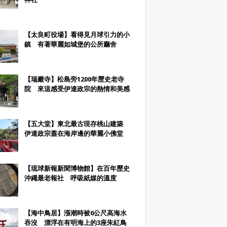
【太良町役場】看得見月球引力的小
鎮 有著華麗如城堡的公所廳舍
【瑞巖寺】松島旁1200年歷史老寺
院 來這感受伊達政宗的熱情和美感
【五大堂】東北最古現存桃山建築
伊達政宗蓋在海岸邊的華麗小佛堂
【琉球新報新聞博物館】在百年歷史
沖繩最老報社 呼吸紙媒的溫度
【海中鳥居】漲潮時被6公尺高海水
吞沒 漂浮在有明海上的3座朱紅鳥