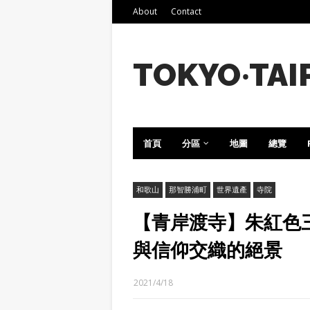
About
Contact
TOKYO‧TAI
首頁
分區
地圖
總覽
和歌山
那智勝浦町
世界遺產
寺院
【青岸渡寺】朱紅色
與信仰交織的絕景
2021/4/18