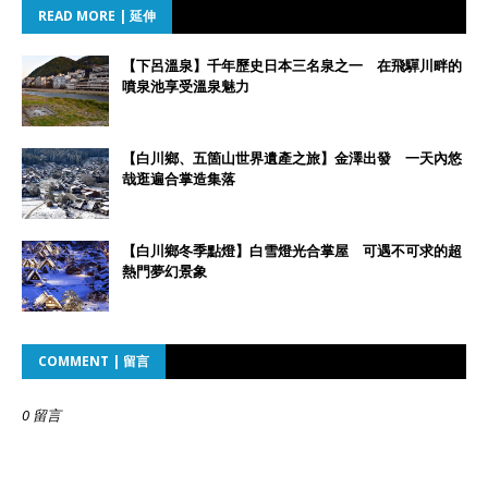
READ MORE | 延伸
【下呂溫泉】千年歷史日本三名泉之一 在飛驒川畔的
噴泉池享受溫泉魅力
【白川鄉、五箇山世界遺產之旅】金澤出發 一天內悠
哉逛遍合掌造集落
【白川鄉冬季點燈】白雪燈光合掌屋 可遇不可求的超
熱門夢幻景象
COMMENT | 留言
0 留言