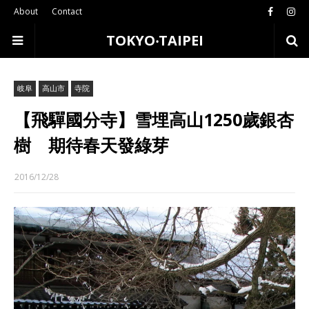
About
Contact
TOKYO‧TAIPEI
岐阜
高山市
寺院
【飛驒國分寺】雪埋高山1250歲銀杏
樹 期待春天發綠芽
2016/12/28