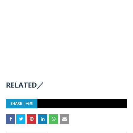
RELATED／
SHARE | 分享