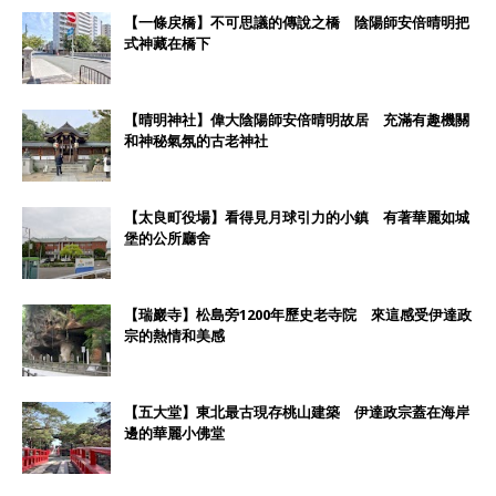
【一條戻橋】不可思議的傳說之橋 陰陽師安倍晴明把
式神藏在橋下
【晴明神社】偉大陰陽師安倍晴明故居 充滿有趣機關
和神秘氣氛的古老神社
【太良町役場】看得見月球引力的小鎮 有著華麗如城
堡的公所廳舍
【瑞巖寺】松島旁1200年歷史老寺院 來這感受伊達政
宗的熱情和美感
【五大堂】東北最古現存桃山建築 伊達政宗蓋在海岸
邊的華麗小佛堂