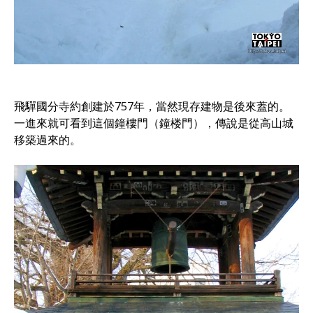
飛驒國分寺約創建於757年，當然現存建物是後來蓋的。
一進來就可看到這個鐘樓門（鐘楼門），傳說是從高山城
移築過來的。