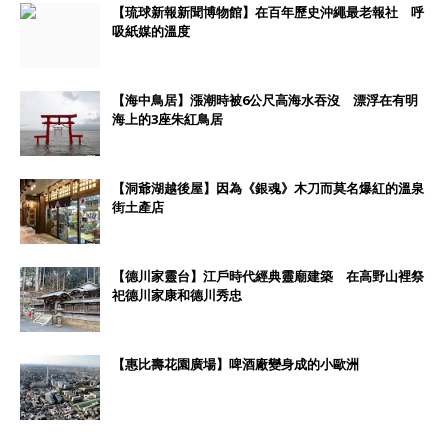
【琉球新報新聞博物館】在百年歷史沖繩最老報社 呼
吸紙媒的溫度
【海中鳥居】漲潮時被6公尺高海水吞沒 漂浮在有明
海上的3座朱紅鳥居
【洞爺湖越後屋】因為《銀魂》木刀而莫名爆紅的溫泉
街土產店
【德川家靈台】江戶時代經典靈廟建築 在高野山裡祭
祀德川家康和德川秀忠
【惠比壽花園廣場】啤酒廠變身成的小歐洲