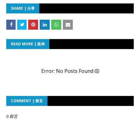
SHARE | 分享
READ MORE | 延伸
Error: No Posts Found
COMMENT | 留言
0 留言