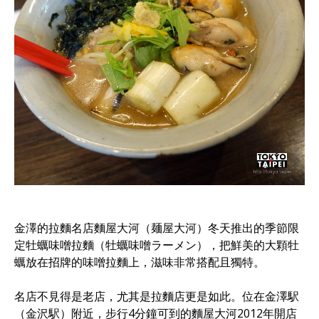
金澤的拉麵名店麵屋大河（麺屋大河）冬天推出的季節限
定牡蠣味噌拉麵（牡蠣味噌ラーメン），把鮮美的大顆牡
蠣放在招牌的味噌拉麵上，滋味非常搭配且獨特。
名店不見得是老店，尤其是拉麵店更是如此。位在金澤駅
（金沢駅）附近，步行4分鐘可到的麵屋大河2012年開店