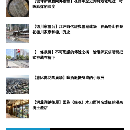
【琉球新報新聞博物館】在百年歷史沖繩最老報社 呼
吸紙媒的溫度
【德川家靈台】江戶時代經典靈廟建築 在高野山裡祭
祀德川家康和德川秀忠
【一條戻橋】不可思議的傳說之橋 陰陽師安倍晴明把
式神藏在橋下
【惠比壽花園廣場】啤酒廠變身成的小歐洲
【洞爺湖越後屋】因為《銀魂》木刀而莫名爆紅的溫泉
街土產店