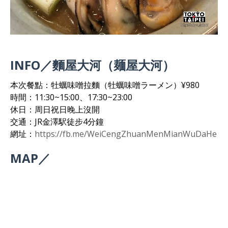
INFO／麵屋大河（麺屋大河）
本次餐點：牡蠣味噌拉麵（牡蠣味噌ラーメン）¥980
時間：11:30~15:00、17:30~23:00
休日：周日祝日晚上沒開
交通：JR金澤駅徒步4分鐘
網址：
https://fb.me/WeiCengZhuanMenMianWuDaHe
MAP／