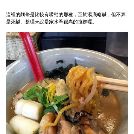
這裡的麵條是比較有嚼勁的那種，至於湯底略鹹，但不算
是死鹹。整理來說是家水準很高的拉麵喔。