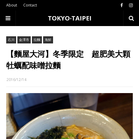
About
Contact
TOKYO‧TAIPEI
石川
金澤市
拉麵
海鮮
【麵屋大河】冬季限定 超肥美大顆
牡蠣配味噌拉麵
2016/12/14