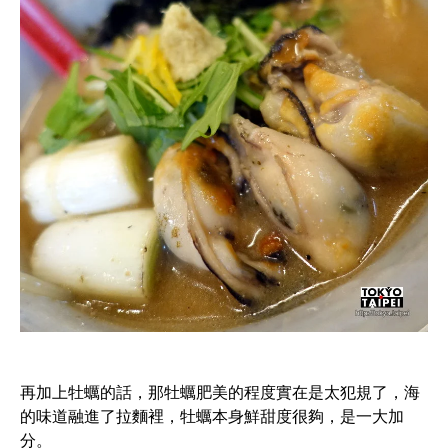
再加上牡蠣的話，那牡蠣肥美的程度實在是太犯規了，海
的味道融進了拉麵裡，牡蠣本身鮮甜度很夠，是一大加
分。