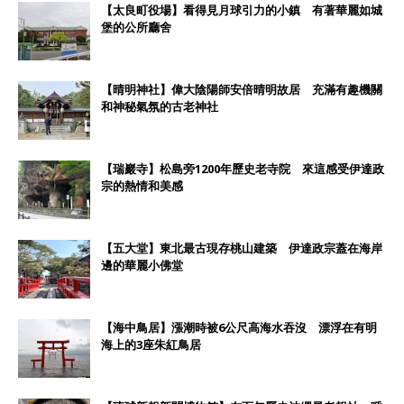
【太良町役場】看得見月球引力的小鎮 有著華麗如城
堡的公所廳舍
【晴明神社】偉大陰陽師安倍晴明故居 充滿有趣機關
和神秘氣氛的古老神社
【瑞巖寺】松島旁1200年歷史老寺院 來這感受伊達政
宗的熱情和美感
【五大堂】東北最古現存桃山建築 伊達政宗蓋在海岸
邊的華麗小佛堂
【海中鳥居】漲潮時被6公尺高海水吞沒 漂浮在有明
海上的3座朱紅鳥居