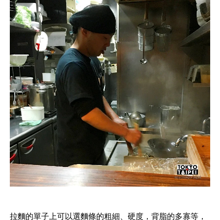
拉麵的單子上可以選麵條的粗細、硬度，背脂的多寡等，