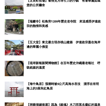
【太良町役場】看得見月球引力的小鎮 有著華麗如城
堡的公所廳舍
【瑞巖寺】松島旁1200年歷史老寺院 來這感受伊達政
宗的熱情和美感
【五大堂】東北最古現存桃山建築 伊達政宗蓋在海岸
邊的華麗小佛堂
【琉球新報新聞博物館】在百年歷史沖繩最老報社 呼
吸紙媒的溫度
【海中鳥居】漲潮時被6公尺高海水吞沒 漂浮在有明
海上的3座朱紅鳥居
【洞爺湖越後屋】因為《銀魂》木刀而莫名爆紅的溫泉