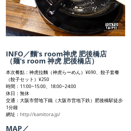
INFO／麵's room神虎 肥後橋店
（麺's room 神虎 肥後橋店）
本次餐點：神虎拉麵（神虎らーめん）¥690、餃子套餐
（餃子セット）¥250
時間：11:00~15:00、18:00~24:00
休日：無休
交通：大阪市營地下鐵（大阪市営地下鉄）肥後橋駅徒步
1分鐘
網址：
http://kamitora.jp/
MAP／