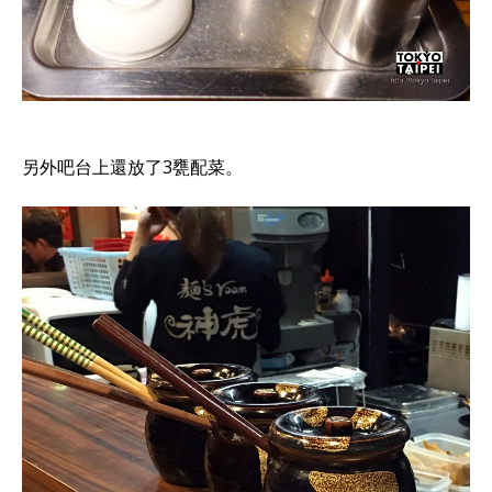
另外吧台上還放了3甕配菜。