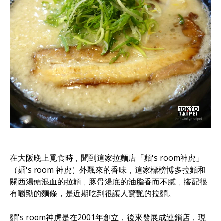
在大阪晚上覓食時，聞到這家拉麵店「麵's room神虎」
（麺's room 神虎）外飄來的香味，這家標榜博多拉麵和
關西湯頭混血的拉麵，豚骨湯底的油脂香而不膩，搭配很
有嚼勁的麵條，是近期吃到很讓人驚艷的拉麵。
麵's room神虎是在2001年創立，後來發展成連鎖店，現