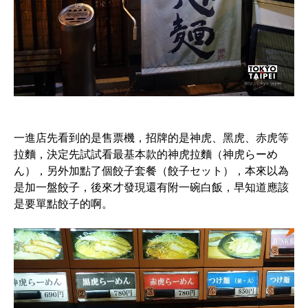
一進店先看到的是售票機，招牌的是神虎、黑虎、赤虎等
拉麵，決定先試試看最基本款的神虎拉麵（神虎らーめ
ん），另外加點了個餃子套餐（餃子セット），本來以為
是加一盤餃子，後來才發現還有附一碗白飯，早知道應該
是要單點餃子的啊。