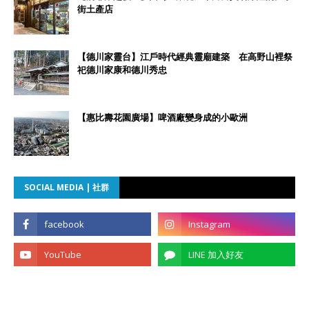
街土產店
【德川家靈台】江戶時代經典靈廟建築 在高野山裡祭
祀德川家康和德川秀忠
【惠比壽花園廣場】啤酒廠變身成的小歐洲
SOCIAL MEDIA | 社群