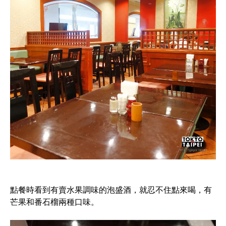
點餐時看到有賣水果調味的泡盛酒，就忍不住點來喝，有
芒果和番石榴兩種口味。