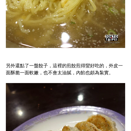
另外還點了一盤餃子，這裡的煎餃煎得蠻好吃的，外皮一
面酥脆一面軟嫩，也不會太油膩，內餡也頗為紮實。