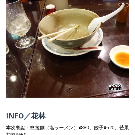
INFO／花林
本次餐點：鹽拉麵（塩ラーメン）¥880、餃子¥620、芒果
花林¥650