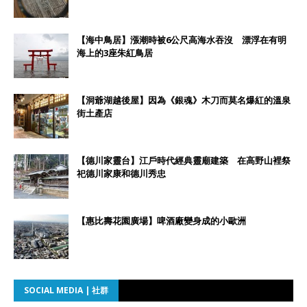
【海中鳥居】漲潮時被6公尺高海水吞沒 漂浮在有明
海上的3座朱紅鳥居
【洞爺湖越後屋】因為《銀魂》木刀而莫名爆紅的溫泉
街土產店
【德川家靈台】江戶時代經典靈廟建築 在高野山裡祭
祀德川家康和德川秀忠
【惠比壽花園廣場】啤酒廠變身成的小歐洲
SOCIAL MEDIA | 社群