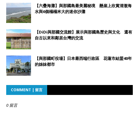
【六疊海灘】與那國島最美麗秘境 懸崖上欣賞清澈海
水與6個榻榻米大的迷你沙灘
【DiDi與那國交流館】展示與那國島歷史與文化 還有
自古以來和鄰居台灣的交流
【與那國町役場】日本最西端行政區 花蓮市結盟40年
的姊妹都市
COMMENT | 留言
0 留言