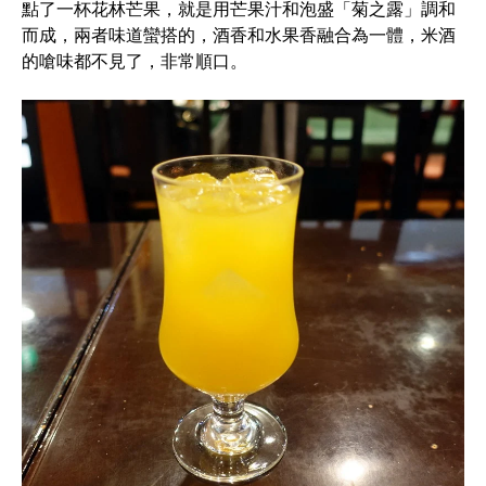
點了一杯花林芒果，就是用芒果汁和泡盛「菊之露」調和
而成，兩者味道蠻搭的，酒香和水果香融合為一體，米酒
的嗆味都不見了，非常順口。