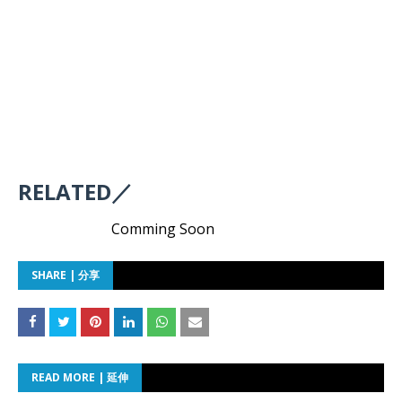
RELATED／
Comming Soon
SHARE | 分享
READ MORE | 延伸