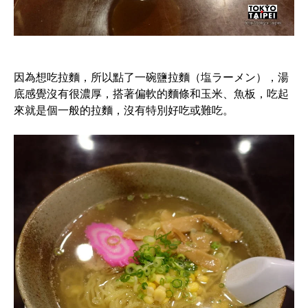
因為想吃拉麵，所以點了一碗鹽拉麵（塩ラーメン），湯
底感覺沒有很濃厚，搭著偏軟的麵條和玉米、魚板，吃起
來就是個一般的拉麵，沒有特別好吃或難吃。