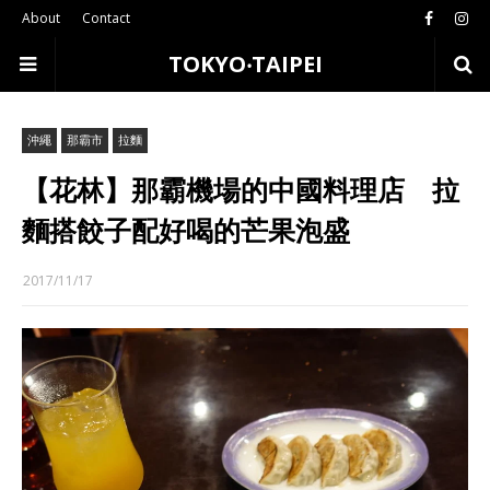
About
Contact
TOKYO‧TAIPEI
沖繩
那霸市
拉麵
【花林】那霸機場的中國料理店 拉
麵搭餃子配好喝的芒果泡盛
2017/11/17