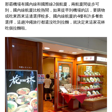
那霸機場有國內線和國際線2個航廈，兩航廈間徒步可
到，國內線航廈比較熱鬧，如果提早到機場的話，要購物
或吃東西來這邊選擇較多。國內線航廈的4樓有許多餐飲
選擇，這趟沖繩旅行都還沒吃到拉麵，就決定來這家花林
吃個拉麵啦。