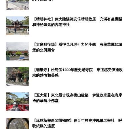
【晴明神社】偉大陰陽師安倍晴明故居 充滿有趣機關
和神秘氣氛的古老神社
【太良町役場】看得見月球引力的小鎮 有著華麗如城
堡的公所廳舍
【瑞巖寺】松島旁1200年歷史老寺院 來這感受伊達政
宗的熱情和美感
【五大堂】東北最古現存桃山建築 伊達政宗蓋在海岸
邊的華麗小佛堂
【琉球新報新聞博物館】在百年歷史沖繩最老報社 呼
吸紙媒的溫度