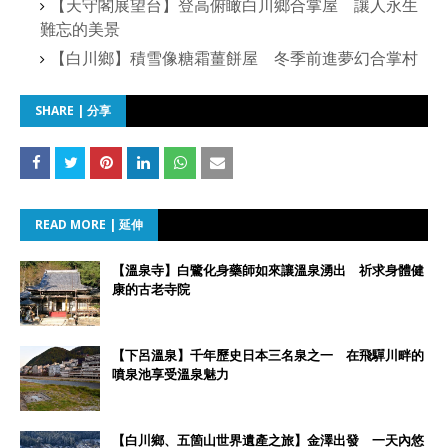
【天守閣展望台】登高俯瞰白川鄉合掌屋 讓人永生
難忘的美景
【白川鄉】積雪像糖霜薑餅屋 冬季前進夢幻合掌村
SHARE | 分享
READ MORE | 延伸
【溫泉寺】白鷺化身藥師如來讓溫泉湧出 祈求身體健
康的古老寺院
【下呂溫泉】千年歷史日本三名泉之一 在飛驒川畔的
噴泉池享受溫泉魅力
【白川鄉、五箇山世界遺產之旅】金澤出發 一天內悠