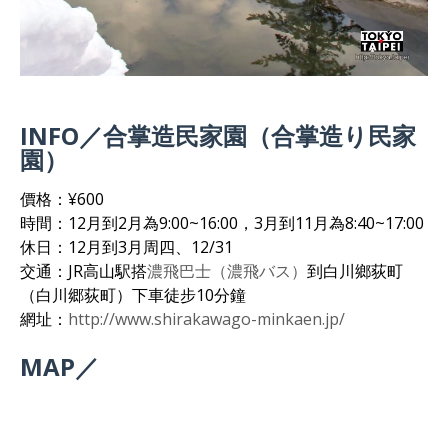
INFO／合掌造民家園（合掌造り民家
園）
價格：¥600
時間：12月到2月為9:00~16:00，3月到11月為8:40~17:00
休日：12月到3月周四、12/31
交通：JR高山駅搭
濃飛巴士（濃飛バス）
到白川鄉荻町
（白川郷荻町）下車徒步10分鐘
網址：
http://www.shirakawago-minkaen.jp/
MAP／