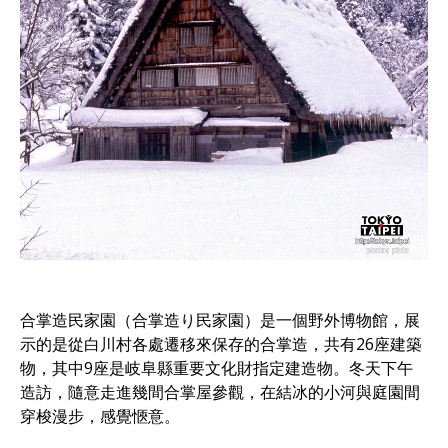
合掌造民家園（合掌造り民家園）是一個野外博物館，展
示的是從白川村各處遷移來保存的合掌造，共有26座建築
物，其中9座是岐阜縣重要文化財指定建造物。冬天下午
造訪，隨意走進幾間合掌屋參觀，在結冰的小河與庭園間
穿梭漫步，感覺愜意。