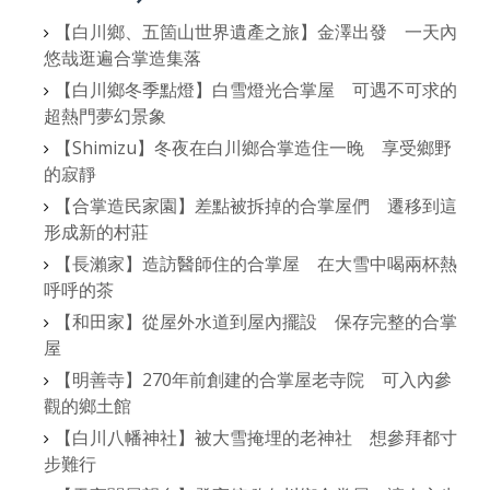
【白川鄉、五箇山世界遺產之旅】金澤出發 一天內
悠哉逛遍合掌造集落
【白川鄉冬季點燈】白雪燈光合掌屋 可遇不可求的
超熱門夢幻景象
【Shimizu】冬夜在白川鄉合掌造住一晚 享受鄉野
的寂靜
【合掌造民家園】差點被拆掉的合掌屋們 遷移到這
形成新的村莊
【長瀨家】造訪醫師住的合掌屋 在大雪中喝兩杯熱
呼呼的茶
【和田家】從屋外水道到屋內擺設 保存完整的合掌
屋
【明善寺】270年前創建的合掌屋老寺院 可入內參
觀的鄉土館
【白川八幡神社】被大雪掩埋的老神社 想參拜都寸
步難行