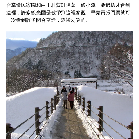
合掌造民家園和白川村荻町隔著一條小溪，要過橋才會到
這裡，許多觀光團是被帶到這裡參觀，畢竟買張門票就可
一次看到許多間合掌造，還蠻划算的。