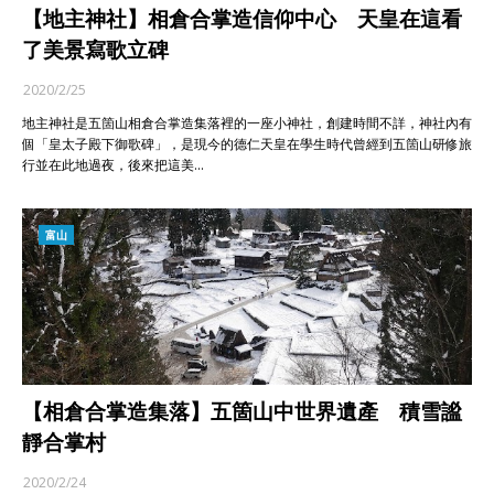
【地主神社】相倉合掌造信仰中心 天皇在這看
了美景寫歌立碑
2020/2/25
地主神社是五箇山相倉合掌造集落裡的一座小神社，創建時間不詳，神社內有
個「皇太子殿下御歌碑」，是現今的德仁天皇在學生時代曾經到五箇山研修旅
行並在此地過夜，後來把這美…
富山
【相倉合掌造集落】五箇山中世界遺產 積雪謐
靜合掌村
2020/2/24