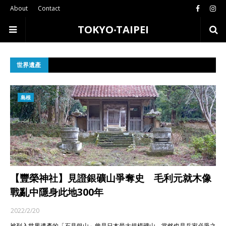
About
Contact
TOKYO‧TAIPEI
世界遺產
島根
【豐榮神社】見證銀礦山爭奪史 毛利元就木像
戰亂中隱身此地300年
2022/2/20
被列入世界遺產的「石見銀山」曾是日本最大規模礦山，當然也是兵家必爭之