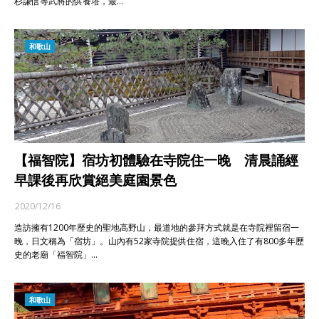
杉謙信等武將的供養塔，最…
和歌山
【福智院】宿坊初體驗在寺院住一晚 清晨誦經
早課後再欣賞絕美庭園景色
2020/12/16
造訪擁有1200年歷史的聖地高野山，最道地的參拜方式就是在寺院裡留宿一
晚，日文稱為「宿坊」。山內有52家寺院提供住宿，這晚入住了有800多年歷
史的老廟「福智院」…
和歌山