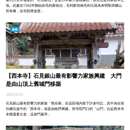
地。此處在1562年開始由毛利家統治，毛利家領袖毛利元就為表明取得礦山
所有權，在寺院裡放置…
島根
【西本寺】石見銀山最有影響力家族興建 大門
是由山頂上舊城門移築
2022/2/18
石見銀山最有影響力的家族「熊谷家」在這區域內留下許多印記，其中為在前
往礦坑途中的「西本寺」就是由他們興建。而寺院門口的「山門」比起西本寺
本體還要古老，這座門最早…