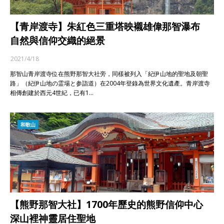
【青岸渡寺】朱紅色三重塔映襯雄偉那智瀑布
自然與信仰交織的絕景
2021/4/18
那智山青岸渡寺位在熊野那智大社旁，同樣被列入「紀伊山地的聖地及朝聖
路」（紀伊山地の霊場と参詣道）在2004年登錄為世界文化遺產。青岸渡寺
相傳創建於西元4世紀，已有1…
和歌山
【熊野那智大社】1700年歷史的熊野信仰中心
深山裡神靈居住聖地