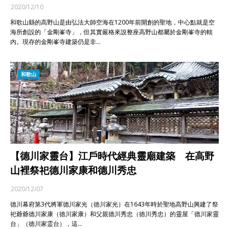
2020/12/10
和歌山縣的高野山是由弘法大師空海在1200年前開創的聖地，中心點就是空
海所創設的「金剛峯寺」，但其實嚴格來說整座高野山都屬於金剛峯寺的轄
內。現存的金剛峯寺建築仍是非…
和歌山
【德川家靈台】江戶時代經典靈廟建築 在高野
山裡祭祀德川家康和德川秀忠
2020/12/07
德川幕府第3代將軍德川家光（徳川家光）在1643年時於聖地高野山興建了祭
祀爺爺德川家康（徳川家康）和父親德川秀忠（徳川秀忠）的靈屋「德川家靈
台」（徳川家霊台），這…