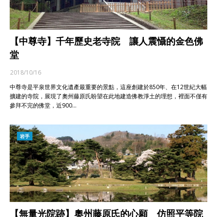
【中尊寺】千年歷史老寺院 讓人震懾的金色佛
堂
2018/10/16
中尊寺是平泉世界文化遺產最重要的景點，這座創建於850年、在12世紀大幅
擴建的寺院，展現了奧州藤原氏盼望在此地建造佛教淨土的理想，裡面不僅有
參拜不完的佛堂，近900…
岩手
【無量光院跡】奧州藤原氏的心願 仿照平等院