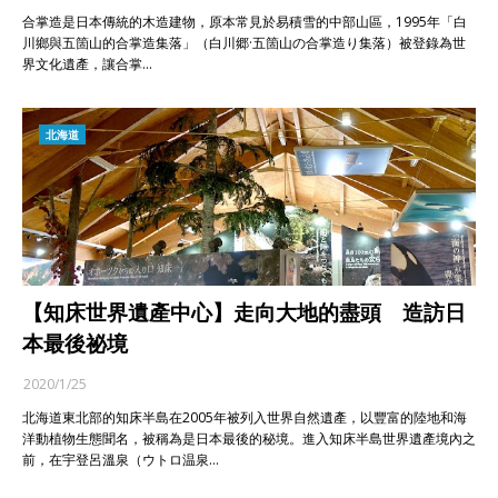
合掌造是日本傳統的木造建物，原本常見於易積雪的中部山區，1995年「白
川鄉與五箇山的合掌造集落」（白川郷·五箇山の合掌造り集落）被登錄為世
界文化遺產，讓合掌…
北海道
【知床世界遺產中心】走向大地的盡頭 造訪日
本最後祕境
2020/1/25
北海道東北部的知床半島在2005年被列入世界自然遺產，以豐富的陸地和海
洋動植物生態聞名，被稱為是日本最後的秘境。進入知床半島世界遺產境內之
前，在宇登呂溫泉（ウトロ温泉…