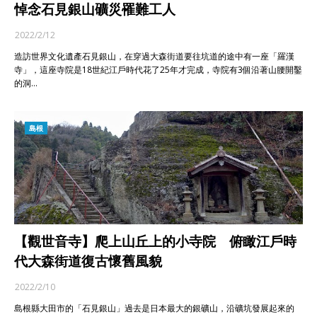
悼念石見銀山礦災罹難工人
2022/2/12
造訪世界文化遺產石見銀山，在穿過大森街道要往坑道的途中有一座「羅漢
寺」，這座寺院是18世紀江戶時代花了25年才完成，寺院有3個沿著山腰開鑿
的洞…
島根
【觀世音寺】爬上山丘上的小寺院 俯瞰江戶時
代大森街道復古懷舊風貌
2022/2/10
島根縣大田市的「石見銀山」過去是日本最大的銀礦山，沿礦坑發展起來的