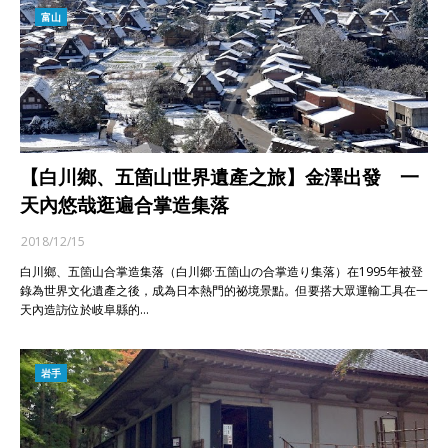
富山
【白川鄉、五箇山世界遺產之旅】金澤出發 一
天內悠哉逛遍合掌造集落
2018/12/15
白川鄉、五箇山合掌造集落（白川郷·五箇山の合掌造り集落）在1995年被登
錄為世界文化遺產之後，成為日本熱門的祕境景點。但要搭大眾運輸工具在一
天內造訪位於岐阜縣的…
岩手