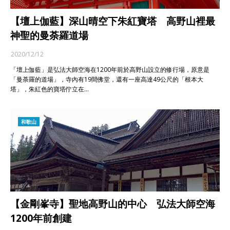
【壇上伽藍】深山晴空下朱紅寶塔 高野山裡最
神聖的曼荼羅道場
2020/12/12
「壇上伽藍」是弘法大師空海在1200年前於高野山設立的修行場，原意是
「曼荼羅的道場」，寺內有19間佛堂，還有一座高達49公尺的「根本大
塔」，朱紅色的寶塔佇立在…
和歌山
【金剛峯寺】聖地高野山的中心 弘法大師空海
1200年前創建