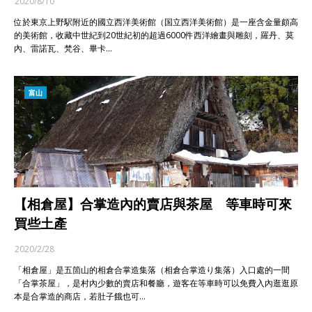
2020/8/10
位於東京上野駅附近的國立西洋美術館（国立西洋美術館）是一座含金量頗高
的美術館，收藏中世紀到20世紀初的超過6000件西洋繪畫與雕刻，羅丹、莫
內、雷諾瓦、梵谷、畢卡…
富山
【相倉屋】合掌造內的賣店與茶屋 等車時可來
買些土產
2020/2/28
「相倉屋」是五箇山的相倉合掌造集落（相倉合掌造り集落）入口處的一間
「合掌茶屋」，是村內少數的賣店和餐廳，遊客在等車時可以免費入內逛逛原
本是合掌造的商店，若肚子餓也可…