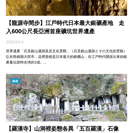
【龍源寺間步】江戶時代日本最大銀礦產地 走
入600公尺長亞洲首座礦坑世界遺產
2022/2/14
世界遺產「石見銀山遺跡及其文化景觀」（石見銀山遺跡とその文化的景観）
位於島根縣大田市，這裡曾經是日本最大的銀礦山，在江戶時代開採出來的銀
產量佔當時全球的3成。…
島根
【羅漢寺】山洞裡姿態各異「五百羅漢」石像