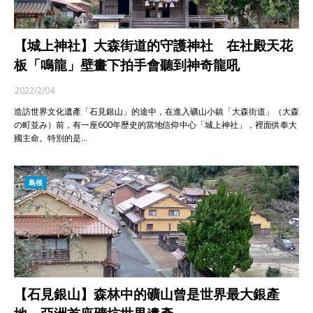
【城上神社】大森街道的守護神社 在社殿天花
板「鳴龍」壁畫下拍手會聽到神奇龍吼
2022/2/04
造訪世界文化遺產「石見銀山」的途中，在進入礦山小鎮「大森街道」（大森
の町並み）前，有一座600年歷史的當地信仰中心「城上神社」，裡面供奉大
國主命。特別的是…
島根
【石見銀山】森林中的礦山曾是世界最大銀產