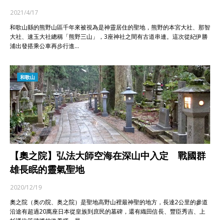
2021/4/17
和歌山縣的熊野山區千年來被視為是神靈居住的聖地，熊野的本宮大社、那智
大社、速玉大社總稱「熊野三山」，3座神社之間有古道串連。這次從紀伊勝
浦出發搭乘公車再步行進…
和歌山
【奧之院】弘法大師空海在深山中入定 戰國群
雄長眠的靈氣聖地
2020/12/19
奧之院（奥の院、奥之院）是聖地高野山裡最神聖的地方，長達2公里的參道
沿途有超過20萬座日本從皇族到庶民的墓碑，還有織田信長、豐臣秀吉、上