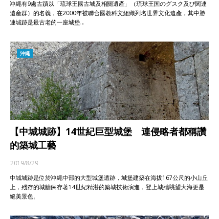
沖繩有9處古蹟以「琉球王國古城及相關遺產」（琉球王国のグスク及び関連
遺産群）的名義，在2000年被聯合國教科文組織列名世界文化遺產，其中勝
連城跡是最古老的一座城堡…
沖繩
【中城城跡】14世紀巨型城堡 連侵略者都稱讚
的築城工藝
2019/8/29
中城城跡是位於沖繩中部的大型城堡遺跡，城堡建築在海拔167公尺的小山丘
上，殘存的城牆保存著14世紀精湛的築城技術演進，登上城牆眺望大海更是
絕美景色。