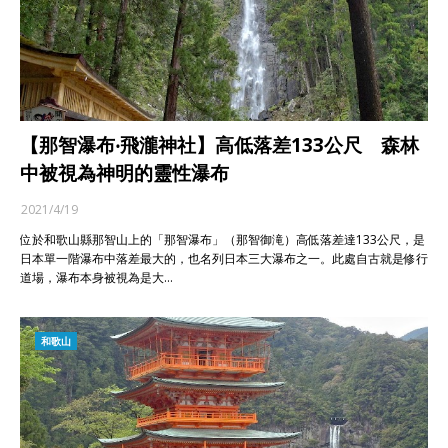
【那智瀑布‧飛瀧神社】高低落差133公尺 森林
中被視為神明的靈性瀑布
2021/4/19
位於和歌山縣那智山上的「那智瀑布」（那智御滝）高低落差達133公尺，是
日本單一階瀑布中落差最大的，也名列日本三大瀑布之一。此處自古就是修行
道場，瀑布本身被視為是大…
和歌山