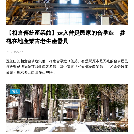
【相倉傳統產業館】走入曾是民家的合掌造 參
觀在地產業古老生產器具
2020/2/26
五箇山的相倉合掌造集落（相倉合掌造り集落）有幾間原本是民宅的合掌屋已
經改裝成博物館可以供遊客參觀，其中這間「相倉傳統產業館」（相倉伝統産
業館）展示著五箇山在江戶時…
富山