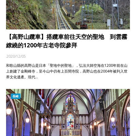
【高野山纜車】搭纜車前往天空的聖地 到雲霧
繚繞的1200年古老寺院參拜
2020/12/05
和歌山縣的高野山是日本「聖地中的聖地」，弘法大師空海在1200年前在山
上創建了金剛峰寺，至今山中仍有上百間寺院，高野山也在2004年被列入世
界文化遺產。現代…
長崎