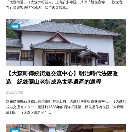
「大森街道」（大森の町並み）上有許多寺院，其中「觀世音寺」（観世音
寺）是遊客必訪的地方。除了因寺院本…
島根
【大森町傳統街道交流中心】明治時代法院改
造 紀錄礦山老街成為世界遺產的過程
2022/2/08
位在島根縣石見銀山旁大森町老街上的「大森町傳統街道交流中心」（大森町
並み交流センター）是建於1888年的西洋式建築，原先是作為法院「大森區
裁判所」（大森区裁判所）…
島根