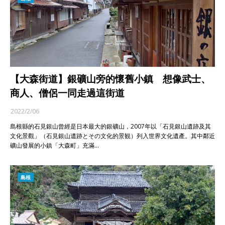
【大森街道】銀礦山旁的懷舊小鎮 想像武士、
商人、僧侶一同走過這街道
2022/2/06
島根縣的石見銀山曾經是日本最大的銀礦山，2007年以「石見銀山遺跡及其
文化景觀」（石見銀山遺跡とその文化的景観）列入世界文化遺產。其中鄰近
礦山發展的小鎮「大森町」充滿…
島根