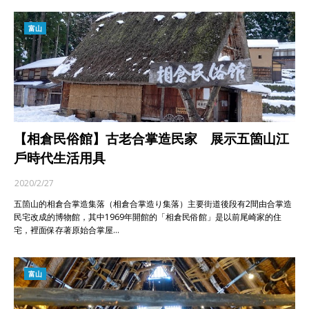
富山
【相倉民俗館】古老合掌造民家 展示五箇山江
戶時代生活用具
2020/2/27
五箇山的相倉合掌造集落（相倉合掌造り集落）主要街道後段有2間由合掌造
民宅改成的博物館，其中1969年開館的「相倉民俗館」是以前尾崎家的住
宅，裡面保存著原始合掌屋…
富山