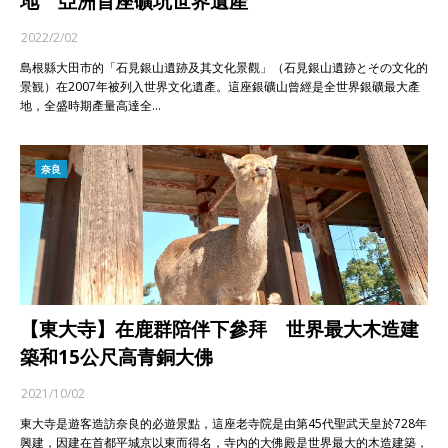
地 亞洲首座礦坑世界遺產
2022/2/02
島根縣大田市的「石見銀山遺跡及其文化景觀」（石見銀山遺跡とその文化的
景観）在2007年被列入世界文化遺產。這座銀礦山曾經是全世界銀礦最大產
地，全盛時期產量高達全…
奈良
【東大寺】在鹿群陪伴下參拜 世界最大木造建
築和15公尺高青銅大佛
2021/10/02
東大寺是遊客造訪奈良的必遊景點，這座老寺院是由第45代聖武天皇於728年
興建，因建在首都平城京以東而得名，寺內的大佛殿是世界最大的木造建築，