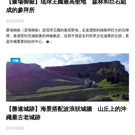
【齋場御嶽】琉球王國最高聖地 森林和巨石組
成的參拜所
2019/9/06
齋場御嶽（斎場御嶽）是琉球王國的最高聖地，走進濃密的綠蔭和巨大的石陣
裡，會感受到充滿能量的神祕氣息，這裡不僅是名列世界文化遺產的古蹟，更
是沖繩重要的信仰中心。�…
沖繩
【勝連城跡】海景搭配波浪狀城牆 山丘上的沖
繩最古老城跡
2019/8/30