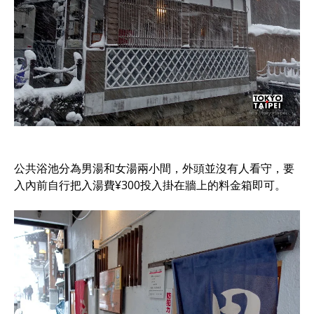
公共浴池分為男湯和女湯兩小間，外頭並沒有人看守，要
入內前自行把入湯費¥300投入掛在牆上的料金箱即可。