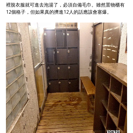
裡脫衣服就可進去泡湯了，必須自備毛巾。雖然置物櫃有
12個格子，但如果真的擠進12人的話應該會塞爆。