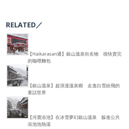
RELATED／
【Haikarasan通】銀山溫泉街名物 很快賣完
的咖哩麵包
【銀山溫泉】超浪漫溫泉鄉 走進白雪紛飛的
童話世界
【河鹿浴池】在冰雪夢幻銀山溫泉 躲進公共
浴池泡熱湯