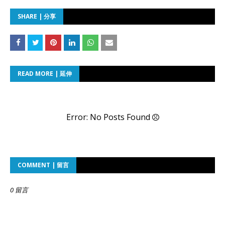
SHARE | 分享
READ MORE | 延伸
Error: No Posts Found
COMMENT | 留言
0 留言