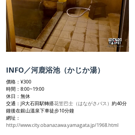
INFO／河鹿浴池（かじか湯）
價格：¥300
時間：8:00~19:00
休日：無休
交通：JR大石田駅轉搭
花笠巴士（はながさバス）
約40分
鐘後在銀山溫泉下車徒步10分鐘
網址：
http://www.city.obanazawa.yamagata.jp/1968.html