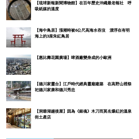
【琉球新報新聞博物館】在百年歷史沖繩最老報社 呼
吸紙媒的溫度
【海中鳥居】漲潮時被6公尺高海水吞沒 漂浮在有明
海上的3座朱紅鳥居
【惠比壽花園廣場】啤酒廠變身成的小歐洲
【德川家靈台】江戶時代經典靈廟建築 在高野山裡祭
祀德川家康和德川秀忠
【洞爺湖越後屋】因為《銀魂》木刀而莫名爆紅的溫泉
街土產店