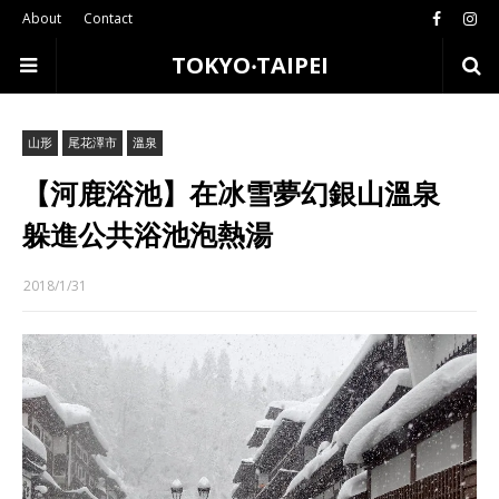
About
Contact
TOKYO‧TAIPEI
山形
尾花澤市
溫泉
【河鹿浴池】在冰雪夢幻銀山溫泉
躲進公共浴池泡熱湯
2018/1/31