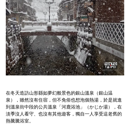
在冬天造訪山形縣如夢幻般景色的銀山溫泉（銀山温
泉），雖然沒有住宿，但不免俗也想泡個熱湯，於是就進
到溫泉街中段的公共溫泉「河鹿浴池」（かじか湯），在
淡季沒人看守、也沒有其他遊客，獨自一人享受這老舊的
熱騰騰浴室。