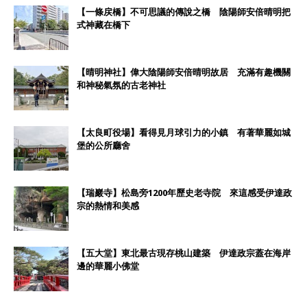
【一條戻橋】不可思議的傳說之橋 陰陽師安倍晴明把
式神藏在橋下
【晴明神社】偉大陰陽師安倍晴明故居 充滿有趣機關
和神秘氣氛的古老神社
【太良町役場】看得見月球引力的小鎮 有著華麗如城
堡的公所廳舍
【瑞巖寺】松島旁1200年歷史老寺院 來這感受伊達政
宗的熱情和美感
【五大堂】東北最古現存桃山建築 伊達政宗蓋在海岸
邊的華麗小佛堂