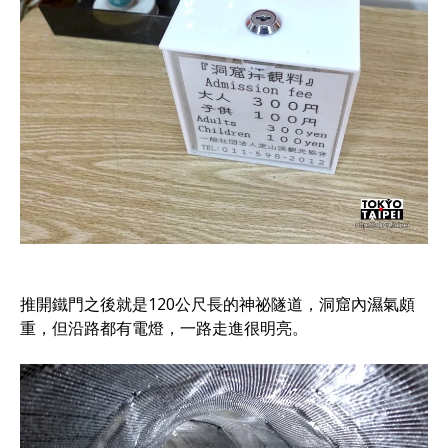
推開鐵門之後就是120公尺長的神祕隧道，洞窟內濕氣頗
重，但沿路都有電燈，一路走進很明亮。