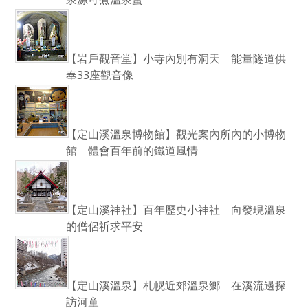
【岩戶觀音堂】小寺內別有洞天 能量隧道供
奉33座觀音像
【定山溪溫泉博物館】觀光案內所內的小博物
館 體會百年前的鐵道風情
【定山溪神社】百年歷史小神社 向發現溫泉
的僧侶祈求平安
【定山溪溫泉】札幌近郊溫泉鄉 在溪流邊探
訪河童