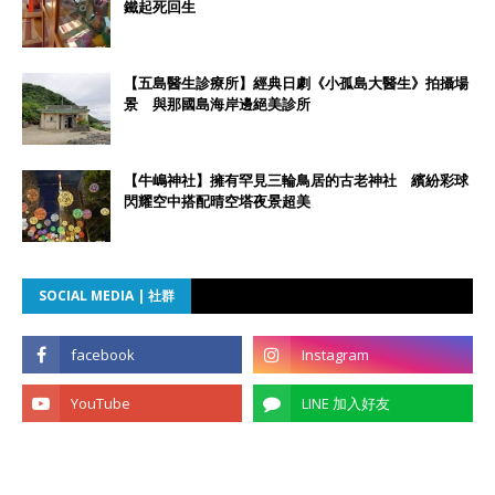
鐵起死回生
【五島醫生診療所】經典日劇《小孤島大醫生》拍攝場
景 與那國島海岸邊絕美診所
【牛嶋神社】擁有罕見三輪鳥居的古老神社 繽紛彩球
閃耀空中搭配晴空塔夜景超美
SOCIAL MEDIA | 社群