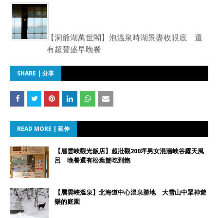
【洞爺湖萬世閣】泡溫泉時湖景盡收眼底 還
有超豐盛早晚餐
SHARE | 分享
READ MORE | 延伸
【層雲峽觀光飯店】超壯觀200坪男女混湯峽谷露天風
呂 晚餐還有松葉蟹吃到飽
【層雲峽溫泉】北海道中心溫泉勝地 大雪山中眾神遊
樂的庭園