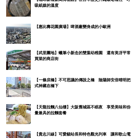
吸紙媒的溫度
【惠比壽花園廣場】啤酒廠變身成的小歐洲
【武里團地】蠟筆小新念的雙葉幼稚園 還有美冴平常
買菜的商店街
【一條戻橋】不可思議的傳說之橋 陰陽師安倍晴明把
式神藏在橋下
【天龍拉麵八仙樓】大阪舊城區不眠夜 享受美味和份
量兼具的拉麵套餐
【貴志川線】可愛貓站長和特色觀光列車 讓和歌山電