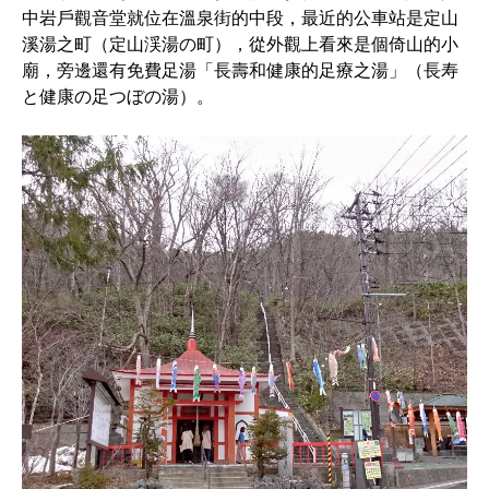
中岩戶觀音堂就位在溫泉街的中段，最近的公車站是定山
溪湯之町（定山渓湯の町），從外觀上看來是個倚山的小
廟，旁邊還有免費足湯「長壽和健康的足療之湯」（長寿
と健康の足つぼの湯）。