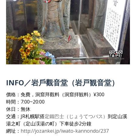
INFO／岩戶觀音堂（岩戸観音堂）
價格：免費，洞窟拜觀料（洞窟拝観料）¥300
時間：7:00~20:00
休日：無休
交通：JR札幌駅搭
定鐵巴士（じょうてつバス）
到定山溪
湯之町（定山渓湯の町）下車徒步2分鐘
網址：
http://jozankei.jp/iwato-kannondo/237