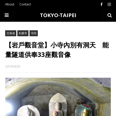
About
Contact
TOKYO‧TAIPEI
北海道
札幌市
寺院
【岩戶觀音堂】小寺內別有洞天 能
量隧道供奉33座觀音像
2019/4/20