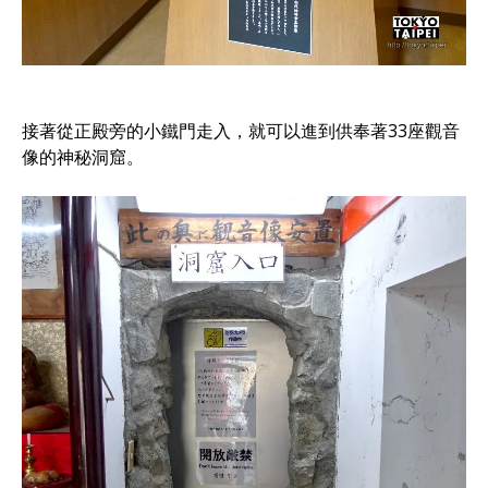
接著從正殿旁的小鐵門走入，就可以進到供奉著33座觀音
像的神秘洞窟。