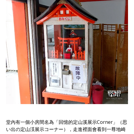
堂內有一個小房間名為「回憶的定山溪展示Corner」（思
い出の定山渓展示コーナー），走進裡面會看到一尊地崎