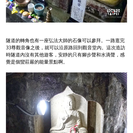
隧道的轉角也有一座弘法大師的石像可以參拜。一路逛完
33尊觀音像之後，就可以沿原路回到觀音堂內。這次造訪
時隧道內沒有其他遊客，安靜的只有腳步聲和水滴聲，感
覺是個蠻莊嚴的能量景點啊。