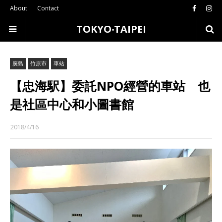
About
Contact
TOKYO‧TAIPEI
廣島
竹原市
車站
【忠海駅】委託NPO經營的車站 也
是社區中心和小圖書館
2018/4/16