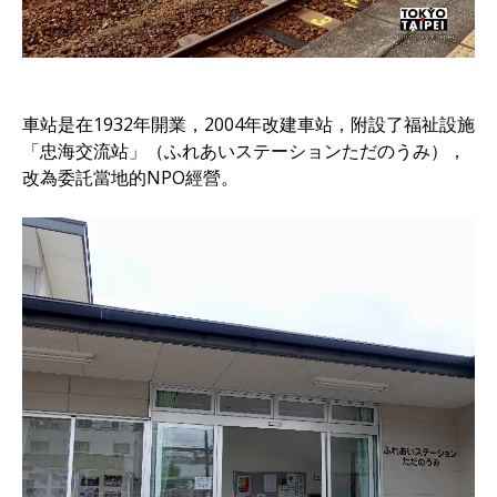
車站是在1932年開業，2004年改建車站，附設了福祉設施
「忠海交流站」（ふれあいステーションただのうみ），
改為委託當地的NPO經營。