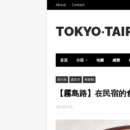
About
Contact
TOKYO‧TAI
首頁
分區
地圖
總覽
鹿兒島
霧島市
蕎麥麵
【霧島路】在民宿的
2018/5/18