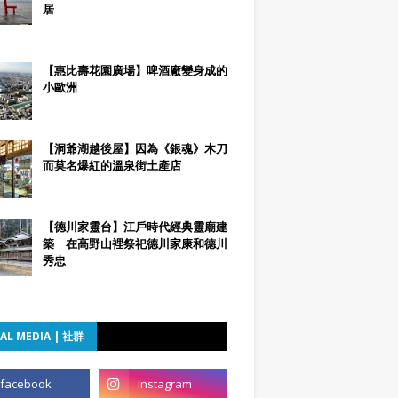
居
【惠比壽花園廣場】啤酒廠變身成的
小歐洲
【洞爺湖越後屋】因為《銀魂》木刀
而莫名爆紅的溫泉街土產店
【德川家靈台】江戶時代經典靈廟建
築 在高野山裡祭祀德川家康和德川
秀忠
AL MEDIA | 社群