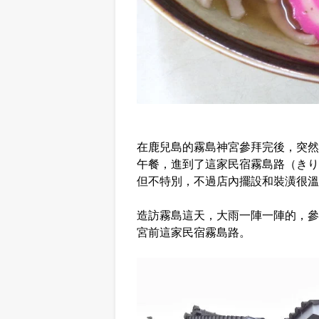
在鹿兒島的霧島神宮參拜完後，突然
午餐，進到了這家民宿霧島路（きり
但不特別，不過店內擺設和裝潢很溫
造訪霧島這天，大雨一陣一陣的，參
宮前這家民宿霧島路。