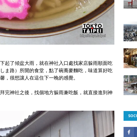
下起了傾盆大雨，就在神社入口處找家店躲雨順面吃
しま路）所開的食堂，點了碗蕎麥麵吃，味道算好吃
馨，很想讓人在這住下一晚的感覺。
拜完神社之後，找個地方躲雨兼吃飯，就直接進到神
SOCI