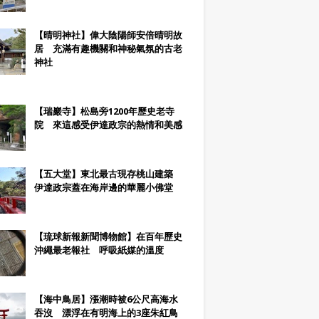
【晴明神社】偉大陰陽師安倍晴明故
居 充滿有趣機關和神秘氣氛的古老
神社
【瑞巖寺】松島旁1200年歷史老寺
院 來這感受伊達政宗的熱情和美感
【五大堂】東北最古現存桃山建築
伊達政宗蓋在海岸邊的華麗小佛堂
【琉球新報新聞博物館】在百年歷史
沖繩最老報社 呼吸紙媒的溫度
【海中鳥居】漲潮時被6公尺高海水
吞沒 漂浮在有明海上的3座朱紅鳥