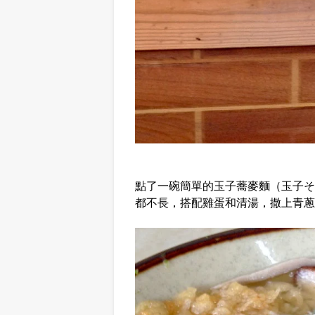
點了一碗簡單的玉子蕎麥麵（玉子そ
都不長，搭配雞蛋和清湯，撒上青蔥