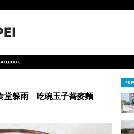
PEI
FACEBOOK
POP
食堂躲雨 吃碗玉子蕎麥麵