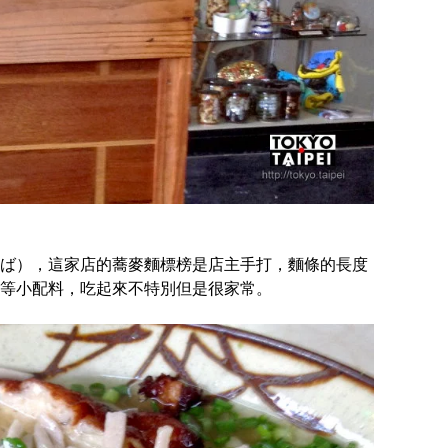
ば），這家店的蕎麥麵標榜是店主手打，麵條的長度
等小配料，吃起來不特別但是很家常。