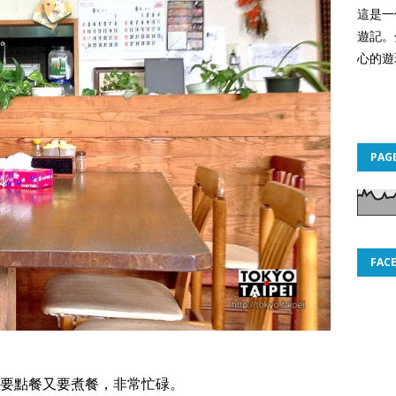
這是一
遊記。
心的遊
PAG
FAC
要點餐又要煮餐，非常忙碌。