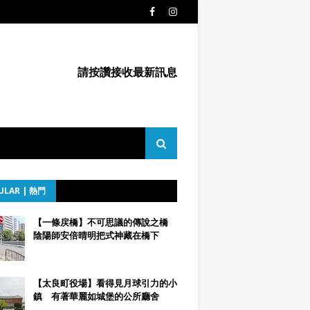
請按讚接收最新訊息
ULAR | 熱門
【一條戻橋】不可思議的傳說之橋
陰陽師安倍晴明把式神藏在橋下
【太良町役場】看得見月球引力的小
鎮 有著華麗如城堡的公所廳舍