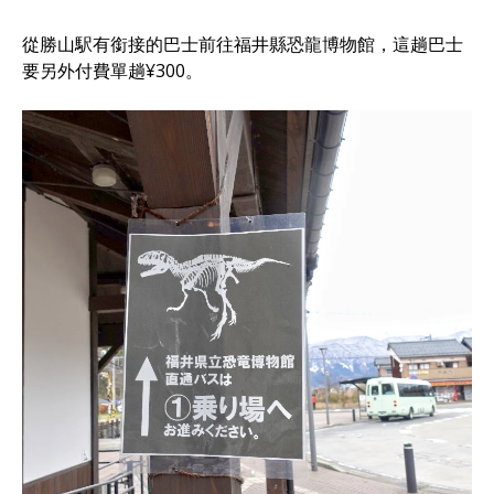
從勝山駅有銜接的巴士前往福井縣恐龍博物館，這趟巴士
要另外付費單趟¥300。