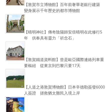
【敦賀市立博物館】百年前奢華老銀行建築
變身展示千年歷史的都市博物館
【晴明神社】傳奇陰陽師安倍晴明在此修行5
年 供奉具有靈力「祈念石」
【敦賀鐵道資料館】曾是歐亞國際連絡列車重
要樞紐 從東京到巴黎只要17天
【人道之港敦賀博物館】日本辛德勒簽發6000
人簽證 拯救猶太難民入境上岸