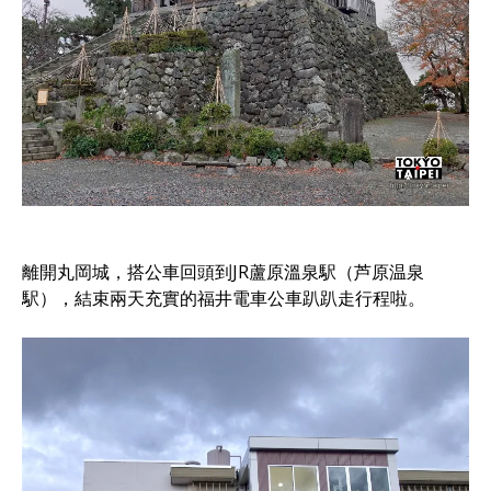
離開丸岡城，搭公車回頭到JR蘆原溫泉駅（芦原温泉
駅），結束兩天充實的福井電車公車趴趴走行程啦。