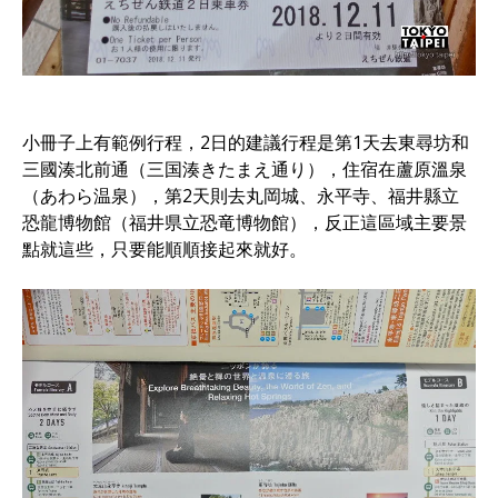
小冊子上有範例行程，2日的建議行程是第1天去東尋坊和
三國湊北前通（三国湊きたまえ通り），住宿在蘆原溫泉
（あわら温泉），第2天則去丸岡城、永平寺、福井縣立
恐龍博物館（福井県立恐竜博物館），反正這區域主要景
點就這些，只要能順順接起來就好。