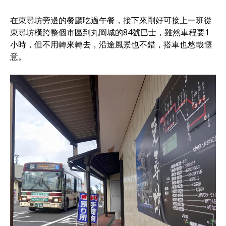
在東尋坊旁邊的餐廳吃過午餐，接下來剛好可接上一班從
東尋坊橫跨整個市區到丸岡城的84號巴士，雖然車程要1
小時，但不用轉來轉去，沿途風景也不錯，搭車也悠哉愜
意。