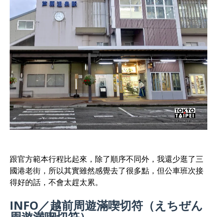
跟官方範本行程比起來，除了順序不同外，我還少逛了三
國港老街，所以其實雖然感覺去了很多點，但公車班次接
得好的話，不會太趕太累。
INFO／越前周遊滿喫切符（えちぜん
周遊満喫切符）