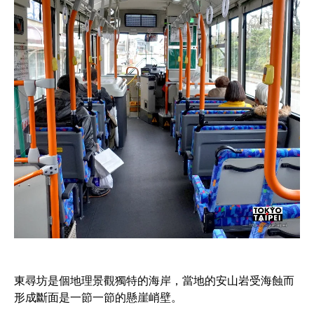
東尋坊是個地理景觀獨特的海岸，當地的安山岩受海蝕而
形成斷面是一節一節的懸崖峭壁。