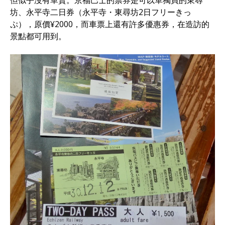
但似乎沒有單賣。京福巴士的票券是可以單獨買的東尋
坊、永平寺二日券（永平寺・東尋坊2日フリーきっ
ぷ），原價¥2000，而車票上還有許多優惠券，在造訪的
景點都可用到。