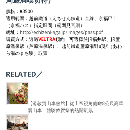
價格：¥3500
適用範圍：越前鐵道（えちぜん鉄道）全線、京福巴士
（京福バス）指定區間（範圍見
官網
）
網址：
http://echizenkaga.jp/images/pass.pdf
購買方式：透過
VELTRA
預約，可選擇於JR福井駅、JR蘆
原溫泉駅（芦原温泉駅）、越前鐵道蘆原湯野町駅（あわ
ら湯のまち駅）取票
RELATED／
【港敦賀山車會館】從上帝視角俯瞰8公尺高華
麗山車 體驗敦賀祭的熱鬧氣氛