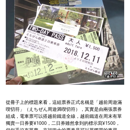
從冊子上的標題來看，這組票券正式名稱是「越前周遊滿
喫切符」（えちぜん周遊満喫切符），其實是由兩張票券
組成，電車票可以搭越前鐵道全線，越前鐵道在周末有單
獨賣一日券要¥1000，二日券雖然拿到的標示寫¥1500，