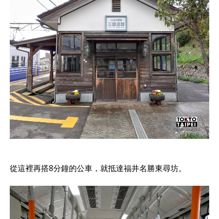
從這裡再搭8分鐘的公車，就抵達福井名勝東尋坊。