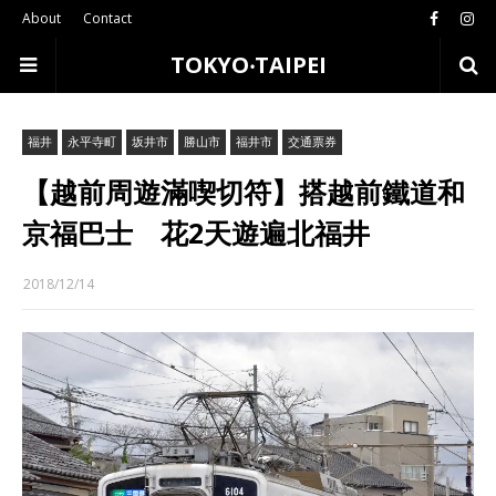
About
Contact
TOKYO‧TAIPEI
福井
永平寺町
坂井市
勝山市
福井市
交通票券
【越前周遊滿喫切符】搭越前鐵道和
京福巴士 花2天遊遍北福井
2018/12/14