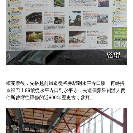
領完票後，先搭越前鐵道從福井駅到永平寺口駅，再轉搭
京福巴士88號從永平寺口到永平寺，去這個蘋果創辦人賈
伯斯曾嚮往禪修的近800年歷史古寺參拜。