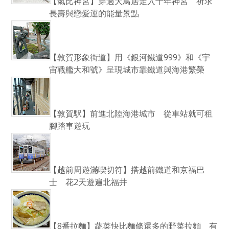
【氣比神宮】穿過大鳥居走入千年神宮 祈求
長壽與戀愛運的能量景點
【敦賀形象街道】用《銀河鐵道999》和《宇
宙戰艦大和號》呈現城市靠鐵道與海港繁榮
【敦賀駅】前進北陸海港城市 從車站就可租
腳踏車遊玩
【越前周遊滿喫切符】搭越前鐵道和京福巴
士 花2天遊遍北福井
【8番拉麵】蔬菜快比麵條還多的野菜拉麵 有