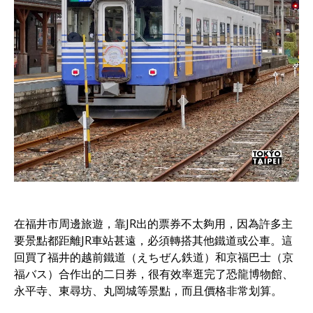
在福井市周邊旅遊，靠JR出的票券不太夠用，因為許多主
要景點都距離JR車站甚遠，必須轉搭其他鐵道或公車。這
回買了福井的越前鐵道（えちぜん鉄道）和京福巴士（京
福バス）合作出的二日券，很有效率逛完了恐龍博物館、
永平寺、東尋坊、丸岡城等景點，而且價格非常划算。