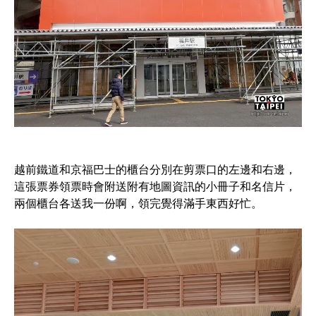
越前鐵道和京福巴士的櫃台分別在剪票口的左邊和右邊，
這張票券領票時會附送附有地圖資訊的小冊子和名信片，
兩個櫃台各送我一份啊，領完覺得滿手東西好忙。