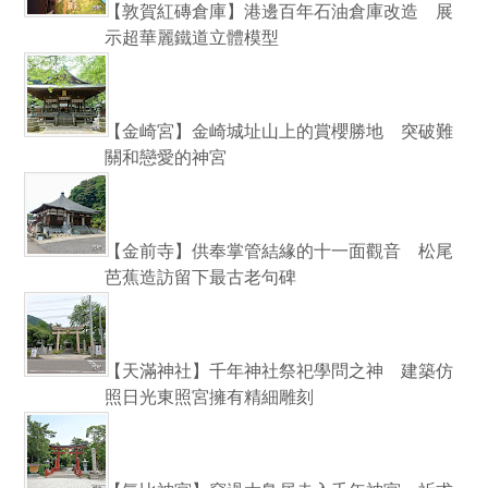
【敦賀紅磚倉庫】港邊百年石油倉庫改造 展
示超華麗鐵道立體模型
【金崎宮】金崎城址山上的賞櫻勝地 突破難
關和戀愛的神宮
【金前寺】供奉掌管結緣的十一面觀音 松尾
芭蕉造訪留下最古老句碑
【天滿神社】千年神社祭祀學問之神 建築仿
照日光東照宮擁有精細雕刻