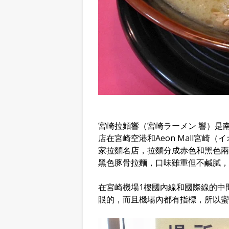
宮崎拉麵響（宮崎ラーメン 響）是
店在宮崎空港和Aeon Mall宮
家拉麵名店，拉麵分成赤色和黑色兩
黑色豚骨拉麵，口味雖重但不鹹膩，
在宮崎機場1樓國內線和國際線的中
眼的，而且機場內都有指標，所以蠻