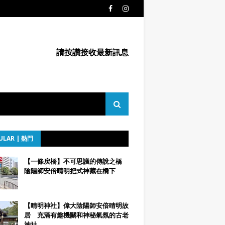
請按讚接收最新訊息
ULAR | 熱門
【一條戻橋】不可思議的傳說之橋
陰陽師安倍晴明把式神藏在橋下
【晴明神社】偉大陰陽師安倍晴明故
居 充滿有趣機關和神秘氣氛的古老
神社