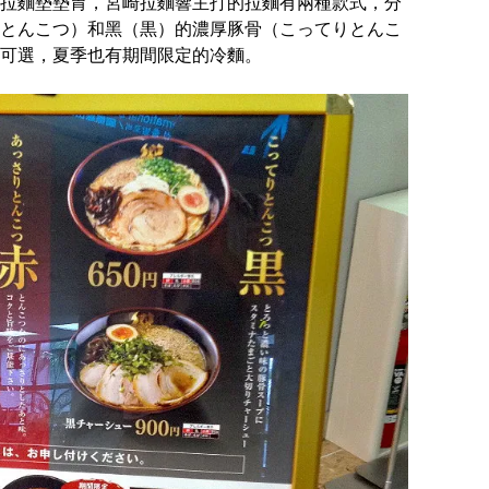
拉麵墊墊胃，宮崎拉麵響主打的拉麵有兩種款式，分
とんこつ）和黑（黒）的濃厚豚骨（こってりとんこ
可選，夏季也有期間限定的冷麵。