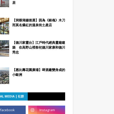
居
【洞爺湖越後屋】因為《銀魂》木刀
而莫名爆紅的溫泉街土產店
【德川家靈台】江戶時代經典靈廟建
築 在高野山裡祭祀德川家康和德川
秀忠
【惠比壽花園廣場】啤酒廠變身成的
小歐洲
AL MEDIA | 社群