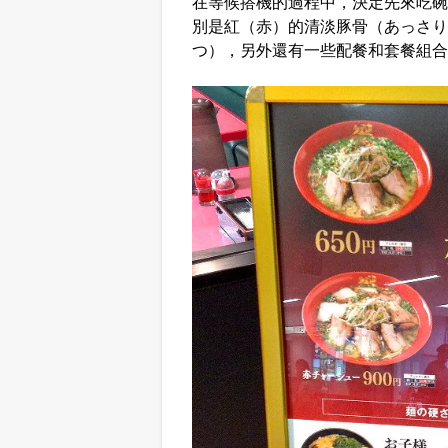
在等候搭機的過程中，決定先來吃碗
別是紅（赤）的清淡豚骨（あっさり
つ），另外還有一些配餐和套餐組合