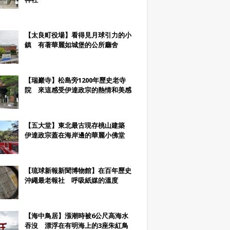
【太良町役場】看得見月球引力的小
鎮 有著華麗如城堡的公所廳舍
【瑞巖寺】松島旁1200年歷史老寺
院 來這感受伊達政宗的熱情和美感
【五大堂】東北最古現存桃山建築
伊達政宗蓋在海岸邊的華麗小佛堂
【琉球新報新聞博物館】在百年歷史
沖繩最老報社 呼吸紙媒的溫度
【海中鳥居】漲潮時被6公尺高海水
吞沒 漂浮在有明海上的3座朱紅鳥