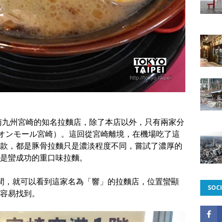
南九州宮崎的知名拉麵店，除了本店以外，只有兩家分
崎（イオンモール宮崎）。這回從宮崎離境，在機場吃了這
款，都是豚骨拉麵只是濃淡程度不同，嘗試了濃厚的
是蠻成功的重口味拉麵。
間，就可以看到這家名為「響」的拉麵店，位置蠻顯
SOCI
容易找到。