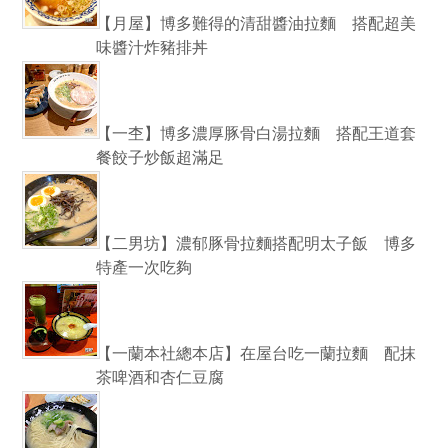
【月屋】博多難得的清甜醬油拉麵 搭配超美
味醬汁炸豬排丼
【一杢】博多濃厚豚骨白湯拉麵 搭配王道套
餐餃子炒飯超滿足
【二男坊】濃郁豚骨拉麵搭配明太子飯 博多
特產一次吃夠
【一蘭本社總本店】在屋台吃一蘭拉麵 配抹
茶啤酒和杏仁豆腐