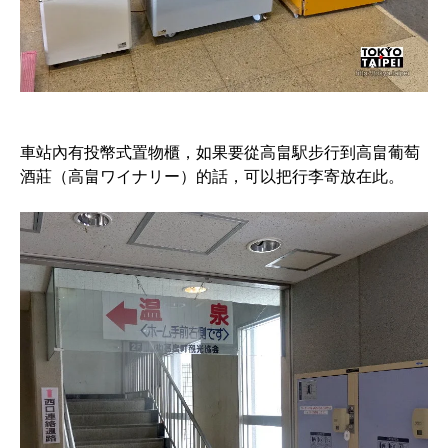
車站內有投幣式置物櫃，如果要從高畠駅步行到高畠葡萄
酒莊（高畠ワイナリー）的話，可以把行李寄放在此。