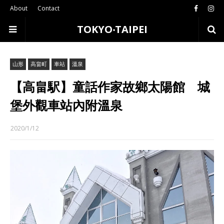
About
Contact
TOKYO‧TAIPEI
山形
高畠町
車站
溫泉
【高畠駅】童話作家故鄉太陽館 城
堡外觀車站內附溫泉
2020/1/12