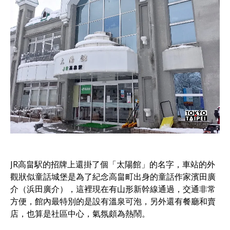
JR高畠駅的招牌上還掛了個「太陽館」的名字，車站的外
觀狀似童話城堡是為了紀念高畠町出身的童話作家濱田廣
介（浜田廣介），這裡現在有山形新幹線通過，交通非常
方便，館內最特別的是設有溫泉可泡，另外還有餐廳和賣
店，也算是社區中心，氣氛頗為熱鬧。