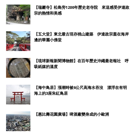
【瑞巖寺】松島旁1200年歷史老寺院 來這感受伊達政
宗的熱情和美感
【五大堂】東北最古現存桃山建築 伊達政宗蓋在海岸
邊的華麗小佛堂
【琉球新報新聞博物館】在百年歷史沖繩最老報社 呼
吸紙媒的溫度
【海中鳥居】漲潮時被6公尺高海水吞沒 漂浮在有明
海上的3座朱紅鳥居
【惠比壽花園廣場】啤酒廠變身成的小歐洲