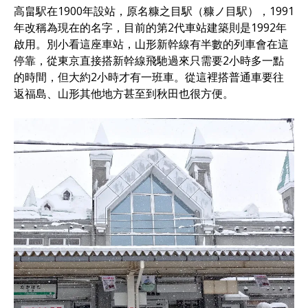
高畠駅在1900年設站，原名糠之目駅（糠ノ目駅），1991
年改稱為現在的名字，目前的第2代車站建築則是1992年
啟用。別小看這座車站，山形新幹線有半數的列車會在這
停靠，從東京直接搭新幹線飛馳過來只需要2小時多一點
的時間，但大約2小時才有一班車。從這裡搭普通車要往
返福島、山形其他地方甚至到秋田也很方便。