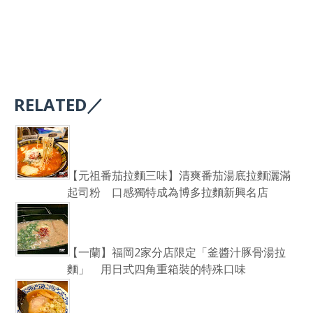
RELATED／
【元祖番茄拉麵三味】清爽番茄湯底拉麵灑滿
起司粉 口感獨特成為博多拉麵新興名店
【一蘭】福岡2家分店限定「釜醬汁豚骨湯拉
麵」 用日式四角重箱裝的特殊口味