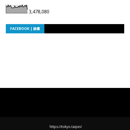
3,478,080
FACEBOOK | 臉書
https://tokyo.taipei/