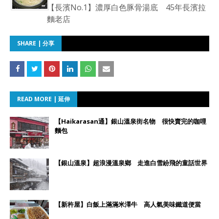
【長濱No.1】濃厚白色豚骨湯底 45年長濱拉
麵老店
SHARE | 分享
READ MORE | 延伸
【Haikarasan通】銀山溫泉街名物 很快賣完的咖哩
麵包
【銀山溫泉】超浪漫溫泉鄉 走進白雪紛飛的童話世界
【新杵屋】白飯上滿滿米澤牛 高人氣美味鐵道便當