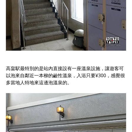
高畠駅最特別的是站內直接設有一座溫泉設施，讓遊客可
以泡來自鄰近一本柳的鹼性溫泉，入浴只要¥300，感覺很
多當地人特地來這邊泡溫泉的。