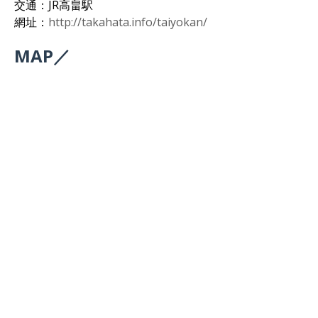
交通：JR高畠駅
網址：
http://takahata.info/taiyokan/
MAP／