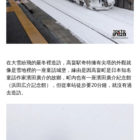
在大雪紛飛的嚴冬裡造訪，高畠駅奇特擁有尖塔的外觀就
像是雪地裡的一座童話城堡，緣由是因高畠町是日本知名
童話作家濱田廣介的故鄉，町內也有一座濱田廣介紀念館
（浜田広介記念館），但從車站徒步要20分鐘，就沒有過
去造訪。