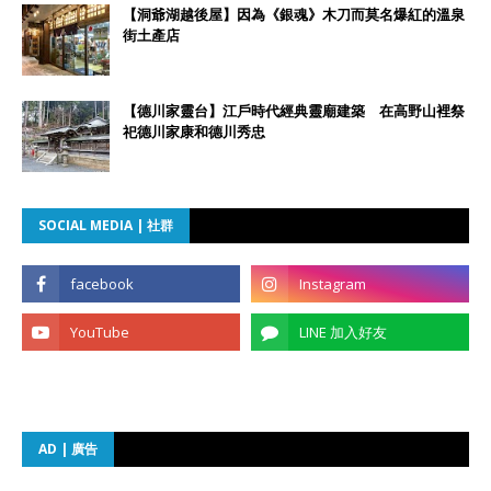
【洞爺湖越後屋】因為《銀魂》木刀而莫名爆紅的溫泉
街土產店
【德川家靈台】江戶時代經典靈廟建築 在高野山裡祭
祀德川家康和德川秀忠
SOCIAL MEDIA | 社群
AD | 廣告