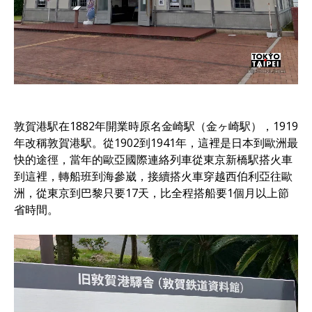
敦賀港駅在1882年開業時原名金崎駅（金ヶ崎駅），1919
年改稱敦賀港駅。從1902到1941年，這裡是日本到歐洲最
快的途徑，當年的歐亞國際連絡列車從東京新橋駅搭火車
到這裡，轉船班到海參崴，接續搭火車穿越西伯利亞往歐
洲，從東京到巴黎只要17天，比全程搭船要1個月以上節
省時間。