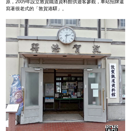
原，2009年設立敦賀鐵道資料館供遊客參觀，車站招牌還
寫著很老式的「敦賀港驛」。