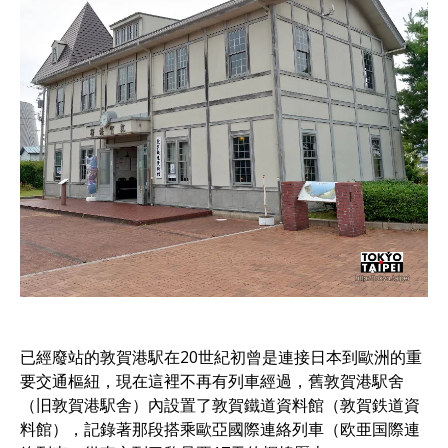
已經廢站的敦賀港駅在20世紀初曾是連接日本到歐洲的重
要交通樞紐，現在這裡不再有列車經過，舊敦賀港駅舍
（旧敦賀港駅舎）內設置了敦賀鐵道資料館（敦賀鉄道資
料館），記錄著那段搭乘歐亞國際連絡列車（欧亜国際連