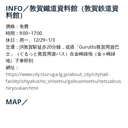
INFO／敦賀鐵道資料館（敦賀鉄道資
料館）
價格：免費
時間：9:00~17:00
休日：周一、12/29~1/3
交通：JR敦賀駅徒步20分鐘，或搭「Gurutto敦賀周遊巴
士」（ぐるっと敦賀周遊バス）在金崎綠地（金ヶ崎緑
地）下車即到
網址：
https://www.city.tsuruga.lg.jp/about_city/cityhall-
facility/shiyakusho_shisetsu/gaibushisetsu/tetsudous
hiryoukan.html
MAP／