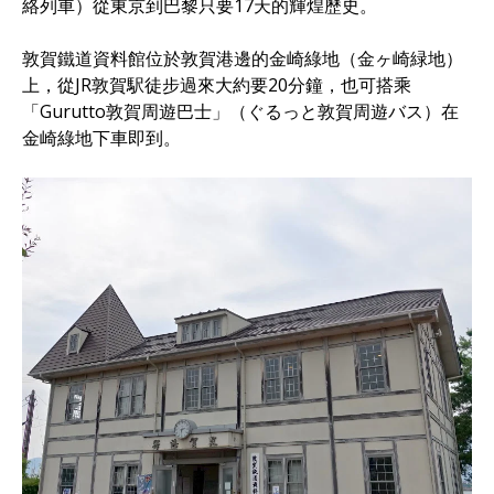
絡列車）從東京到巴黎只要17天的輝煌歷史。
敦賀鐵道資料館位於敦賀港邊的金崎綠地（金ヶ崎緑地）
上，從JR敦賀駅徒步過來大約要20分鐘，也可搭乘
「Gurutto敦賀周遊巴士」（ぐるっと敦賀周遊バス）在
金崎綠地下車即到。