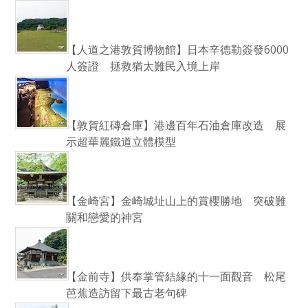
【人道之港敦賀博物館】日本辛德勒簽發6000
人簽證 拯救猶太難民入境上岸
【敦賀紅磚倉庫】港邊百年石油倉庫改造 展
示超華麗鐵道立體模型
【金崎宮】金崎城址山上的賞櫻勝地 突破難
關和戀愛的神宮
【金前寺】供奉掌管結緣的十一面觀音 松尾
芭蕉造訪留下最古老句碑