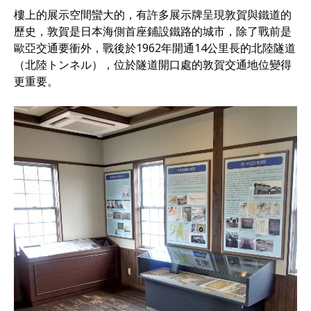
樓上的展示空間蠻大的，有許多展示牌呈現敦賀與鐵道的
歷史，敦賀是日本海側首座鋪設鐵路的城市，除了戰前是
歐亞交通要衝外，戰後於1962年開通14公里長的北陸隧道
（北陸トンネル），位於隧道開口處的敦賀交通地位變得
更重要。