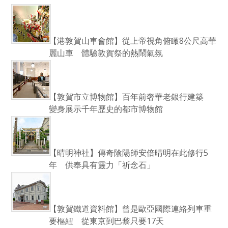
【港敦賀山車會館】從上帝視角俯瞰8公尺高華
麗山車 體驗敦賀祭的熱鬧氣氛
【敦賀市立博物館】百年前奢華老銀行建築
變身展示千年歷史的都市博物館
【晴明神社】傳奇陰陽師安倍晴明在此修行5
年 供奉具有靈力「祈念石」
【敦賀鐵道資料館】曾是歐亞國際連絡列車重
要樞紐 從東京到巴黎只要17天