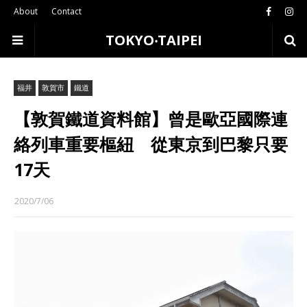
About
Contact
TOKYO‧TAIPEI
福井
敦賀市
鐵道
【敦賀鐵道資料館】曾是歐亞國際連
絡列車重要樞紐 從東京到巴黎只要
17天
2020/7/06