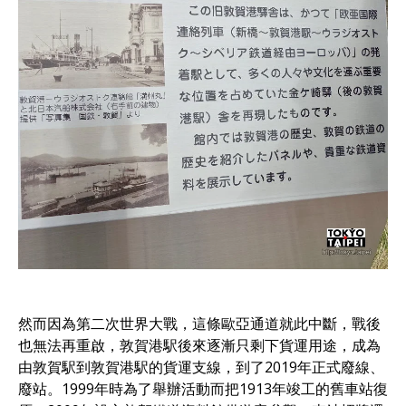
然而因為第二次世界大戰，這條歐亞通道就此中斷，戰後
也無法再重啟，敦賀港駅後來逐漸只剩下貨運用途，成為
由敦賀駅到敦賀港駅的貨運支線，到了2019年正式廢線、
廢站。1999年時為了舉辦活動而把1913年竣工的舊車站復