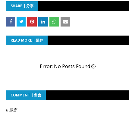
SHARE | 分享
READ MORE | 延伸
Error: No Posts Found
COMMENT | 留言
0 留言