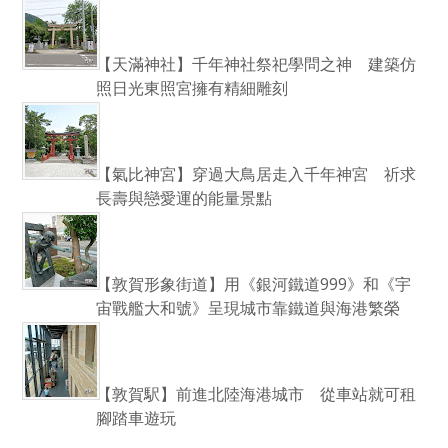
【天滿神社】千年神社祭祀學問之神 建築仿
照日光東照宮擁有精細雕刻
【氣比神宮】穿過大鳥居走入千年神宮 祈求
長壽與戀愛運的能量景點
【敦賀形象街道】用《銀河鐵道999》和《宇
宙戰艦大和號》呈現城市靠鐵道與海港繁榮
【敦賀駅】前進北陸海港城市 從車站就可租
腳踏車遊玩