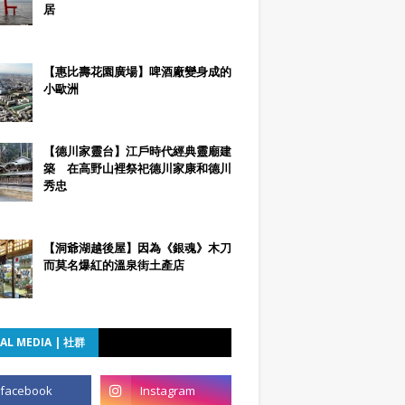
居
【惠比壽花園廣場】啤酒廠變身成的
小歐洲
【德川家靈台】江戶時代經典靈廟建
築 在高野山裡祭祀德川家康和德川
秀忠
【洞爺湖越後屋】因為《銀魂》木刀
而莫名爆紅的溫泉街土產店
AL MEDIA | 社群