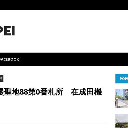
PEI
FACEBOOK
POP
8
聖地88第0番札所 在成田機