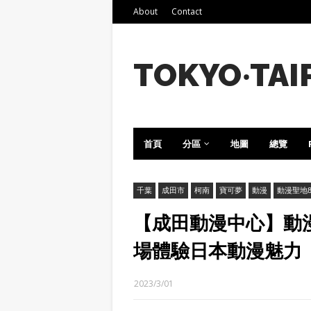
About
Contact
TOKYO‧TAI
首頁
分區
地圖
總覽
千葉
成田市
柯南
寶可夢
動漫
動漫聖地8
【成田動漫中心】動漫
場體驗日本動漫魅力
2023/3/01