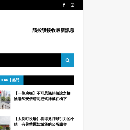
請按讚接收最新訊息
ULAR | 熱門
【一條戻橋】不可思議的傳說之橋
陰陽師安倍晴明把式神藏在橋下
【太良町役場】看得見月球引力的小
鎮 有著華麗如城堡的公所廳舍