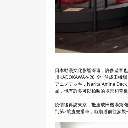
日本動漫文化影響深遠，許多遊客也
川KADOKAWA在2019年於成
アニメデッキ，Narita Amine
品，也有許多可以拍照的場景和背板
疫情後再訪東京，抵達成田機場第3
到第2航廈去搭車，就順道前往參觀