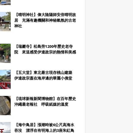
【晴明神社】偉大陰陽師安倍晴明故
居 充滿有趣機關和神秘氣氛的古老
神社
【瑞巖寺】松島旁1200年歷史老寺
院 來這感受伊達政宗的熱情和美感
【五大堂】東北最古現存桃山建築
伊達政宗蓋在海岸邊的華麗小佛堂
【琉球新報新聞博物館】在百年歷史
沖繩最老報社 呼吸紙媒的溫度
【海中鳥居】漲潮時被6公尺高海水
吞沒 漂浮在有明海上的3座朱紅鳥