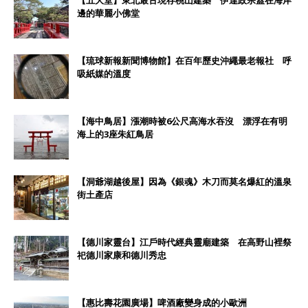
【五大堂】東北最古現存桃山建築 伊達政宗蓋在海岸
邊的華麗小佛堂
【琉球新報新聞博物館】在百年歷史沖繩最老報社 呼
吸紙媒的溫度
【海中鳥居】漲潮時被6公尺高海水吞沒 漂浮在有明
海上的3座朱紅鳥居
【洞爺湖越後屋】因為《銀魂》木刀而莫名爆紅的溫泉
街土產店
【德川家靈台】江戶時代經典靈廟建築 在高野山裡祭
祀德川家康和德川秀忠
【惠比壽花園廣場】啤酒廠變身成的小歐洲