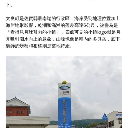
下。
太良町是佐賀縣最南端的行政區，海岸受到地理位置加上
海岸地形影響，乾潮和滿潮的落差高達6公尺，被譽為是
「看得見月球引力的小鎮」，四處可見的小鎮logo就是月
亮吸引潮水向上的意象，山峰也像是轄內的多良岳，底下
裝飾的螃蟹和柑橘則是當地特產。