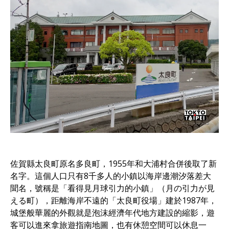
佐賀縣太良町原名多良町，1955年和大浦村合併後取了新
名字。這個人口只有8千多人的小鎮以海岸邊潮汐落差大
聞名，號稱是「看得見月球引力的小鎮」（月の引力が見
える町），距離海岸不遠的「太良町役場」建於1987年，
城堡般華麗的外觀就是泡沫經濟年代地方建設的縮影，遊
客可以進來拿旅遊指南地圖，也有休憩空間可以休息一