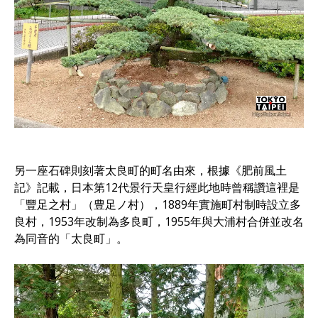
另一座石碑則刻著太良町的町名由來，根據《肥前風土
記》記載，日本第12代景行天皇行經此地時曾稱讚這裡是
「豐足之村」（豊足ノ村），1889年實施町村制時設立多
良村，1953年改制為多良町，1955年與大浦村合併並改名
為同音的「太良町」。