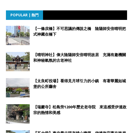
POPULAR | 熱門
【一條戻橋】不可思議的傳說之橋 陰陽師安倍晴明把
式神藏在橋下
【晴明神社】偉大陰陽師安倍晴明故居 充滿有趣機關
和神秘氣氛的古老神社
【太良町役場】看得見月球引力的小鎮 有著華麗如城
堡的公所廳舍
【瑞巖寺】松島旁1200年歷史老寺院 來這感受伊達政
宗的熱情和美感