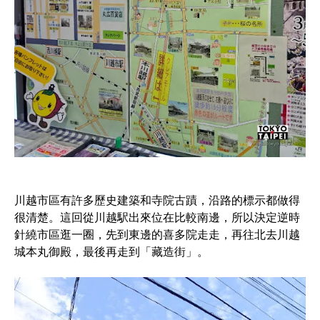
川越市區有許多歷史建築和寺院古蹟，沿路的標示都做得
很清楚。這回從川越駅出來位在比較南邊，所以決定逆時
針繞市區逛一圈，先到東邊的喜多院走走，再往北去川越
城本丸御殿，最後再走到「藏造街」。