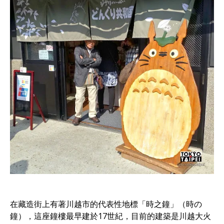
在藏造街上有著川越市的代表性地標「時之鐘」（時の
鐘），這座鐘樓最早建於17世紀，目前的建築是川越大火