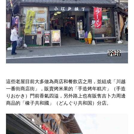
這些老屋目前大多做為商店和餐飲店之用，並組成「川越
一番街商店街」，販賣烤米果的「手造烤年糕片」（手造
りおかき）門前香氣四溢，另外路上也有販售吉卜力周邊
商品的「橡子共和國」（どんぐり共和国）分店。