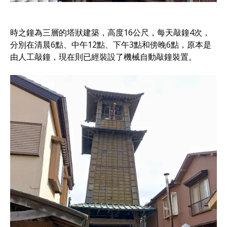
時之鐘為三層的塔狀建築，高度16公尺，每天敲鐘4次，
分別在清晨6點、中午12點、下午3點和傍晚6點，原本是
由人工敲鐘，現在則已經裝設了機械自動敲鐘裝置。