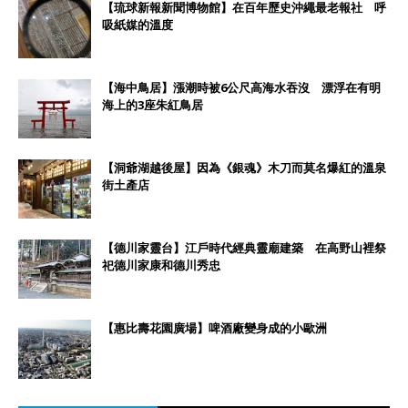
【琉球新報新聞博物館】在百年歷史沖繩最老報社 呼
吸紙媒的溫度
【海中鳥居】漲潮時被6公尺高海水吞沒 漂浮在有明
海上的3座朱紅鳥居
【洞爺湖越後屋】因為《銀魂》木刀而莫名爆紅的溫泉
街土產店
【德川家靈台】江戶時代經典靈廟建築 在高野山裡祭
祀德川家康和德川秀忠
【惠比壽花園廣場】啤酒廠變身成的小歐洲