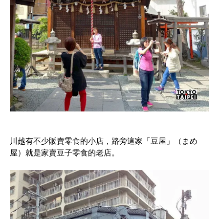
川越有不少販賣零食的小店，路旁這家「豆屋」（まめ
屋）就是家賣豆子零食的老店。