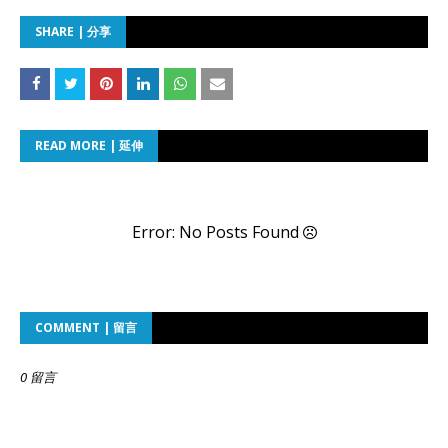
SHARE | 分享
READ MORE | 延伸
Error: No Posts Found
COMMENT | 留言
0 留言