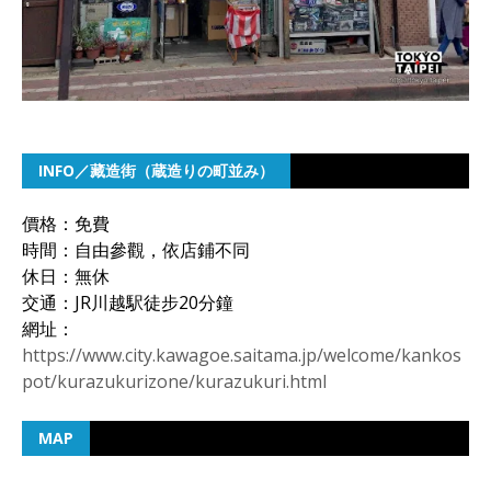
INFO／藏造街（蔵造りの町並み）
價格：免費
時間：自由參觀，依店鋪不同
休日：無休
交通：JR川越駅徒步20分鐘
網址：
https://www.city.kawagoe.saitama.jp/welcome/kankos
pot/kurazukurizone/kurazukuri.html
MAP