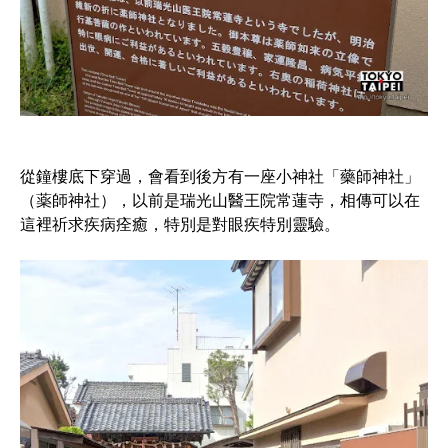
從鐘樓底下穿過，會看到後方有一座小神社「藥師神社」
（薬師神社），以前是瑞光山醫王院常蓮寺，相傳可以在
這裡祈求疾病痊癒，特別是對眼疾特別靈驗。