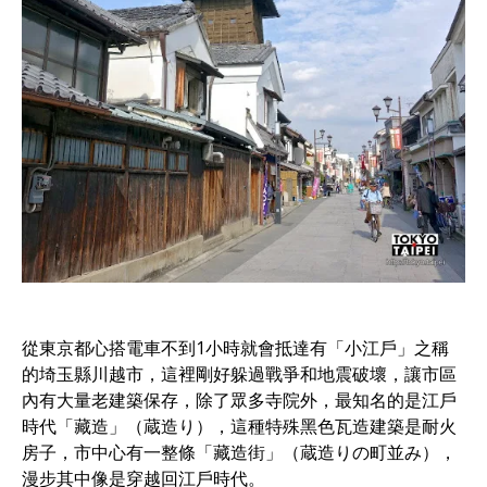
從東京都心搭電車不到1小時就會抵達有「小江戶」之稱
的埼玉縣川越市，這裡剛好躲過戰爭和地震破壞，讓市區
內有大量老建築保存，除了眾多寺院外，最知名的是江戶
時代「藏造」（蔵造り），這種特殊黑色瓦造建築是耐火
房子，市中心有一整條「藏造街」（蔵造りの町並み），
漫步其中像是穿越回江戶時代。