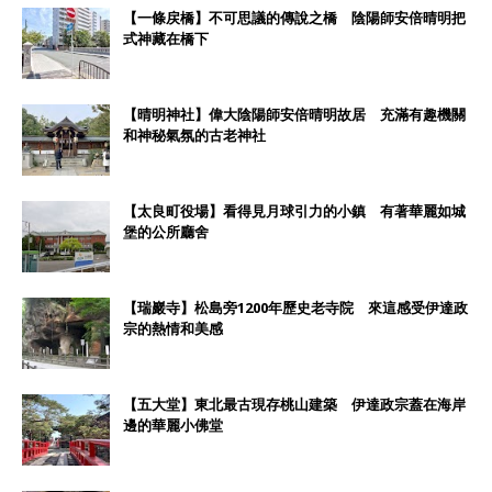
【一條戻橋】不可思議的傳說之橋 陰陽師安倍晴明把
式神藏在橋下
【晴明神社】偉大陰陽師安倍晴明故居 充滿有趣機關
和神秘氣氛的古老神社
【太良町役場】看得見月球引力的小鎮 有著華麗如城
堡的公所廳舍
【瑞巖寺】松島旁1200年歷史老寺院 來這感受伊達政
宗的熱情和美感
【五大堂】東北最古現存桃山建築 伊達政宗蓋在海岸
邊的華麗小佛堂