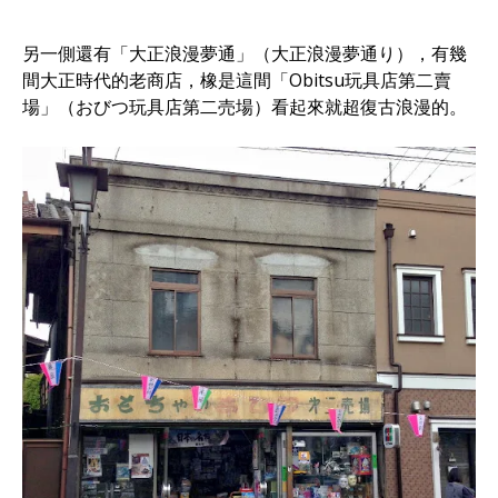
另一側還有「大正浪漫夢通」（大正浪漫夢通り），有幾
間大正時代的老商店，橡是這間「Obitsu玩具店第二賣
場」（おびつ玩具店第二売場）看起來就超復古浪漫的。