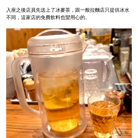
入座之後店員先送上了冰麥茶，跟一般拉麵店只提供冰水
不同，這家店的免費飲料也蠻用心的。