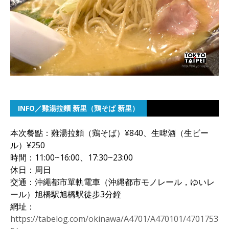
INFO／雞湯拉麵 新里（鶏そば 新里）
本次餐點：雞湯拉麵（鶏そば）¥840、生啤酒（生ビー
ル）¥250
時間：11:00~16:00、17:30~23:00
休日：周日
交通：沖繩都市單軌電車（沖縄都市モノレール，ゆいレ
ール）旭橋駅旭橋駅徒步3分鐘
網址：
https://tabelog.com/okinawa/A4701/A470101/4701753