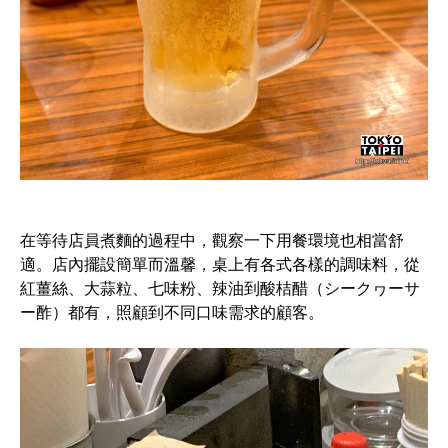
在等待店員煮麵的過程中，觀察一下用餐環境也相當舒
適。店內擺設簡單而溫馨，桌上有各式各樣的調味料，從
紅薑絲、大蒜粒、七味粉、辣油到酸桔醋（シークヮーサ
ー酢）都有，照顧到不同口味需求的顧客。