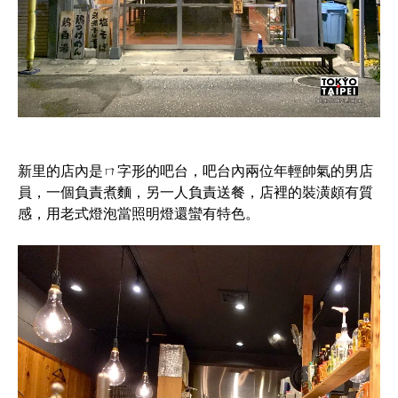
新里的店內是ㄇ字形的吧台，吧台內兩位年輕帥氣的男店
員，一個負責煮麵，另一人負責送餐，店裡的裝潢頗有質
感，用老式燈泡當照明燈還蠻有特色。