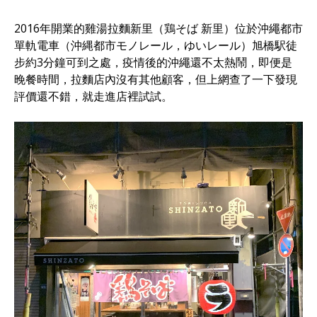
2016年開業的雞湯拉麵新里（鶏そば 新里）位於沖繩都市
單軌電車（沖縄都市モノレール，ゆいレール）旭橋駅徒
步約3分鐘可到之處，疫情後的沖繩還不太熱鬧，即便是
晚餐時間，拉麵店內沒有其他顧客，但上網查了一下發現
評價還不錯，就走進店裡試試。