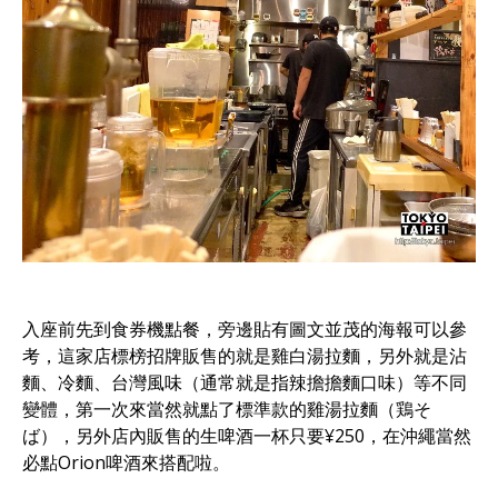
入座前先到食券機點餐，旁邊貼有圖文並茂的海報可以參
考，這家店標榜招牌販售的就是雞白湯拉麵，另外就是沾
麵、冷麵、台灣風味（通常就是指辣擔擔麵口味）等不同
變體，第一次來當然就點了標準款的雞湯拉麵（鶏そ
ば），另外店內販售的生啤酒一杯只要¥250，在沖繩當然
必點Orion啤酒來搭配啦。