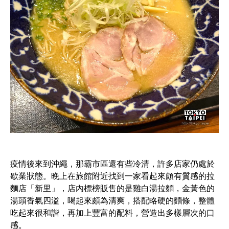
疫情後來到沖繩，那霸市區還有些冷清，許多店家仍處於
歇業狀態。晚上在旅館附近找到一家看起來頗有質感的拉
麵店「新里」，店內標榜販售的是雞白湯拉麵，金黃色的
湯頭香氣四溢，喝起來頗為清爽，搭配略硬的麵條，整體
吃起來很和諧，再加上豐富的配料，營造出多樣層次的口
感。