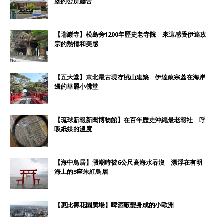
堡的公所廳舍
【瑞巖寺】松島旁1200年歷史老寺院 來這感受伊達政
宗的熱情和美感
【五大堂】東北最古現存桃山建築 伊達政宗蓋在海岸
邊的華麗小佛堂
【琉球新報新聞博物館】在百年歷史沖繩最老報社 呼
吸紙媒的溫度
【海中鳥居】漲潮時被6公尺高海水吞沒 漂浮在有明
海上的3座朱紅鳥居
【惠比壽花園廣場】啤酒廠變身成的小歐洲