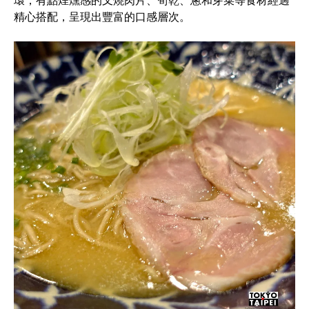
環，有點煙燻感的叉燒肉片、筍乾、蔥和芽菜等食材經過
精心搭配，呈現出豐富的口感層次。