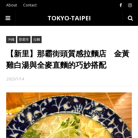
About
Contact
TOKYO‧TAIPEI
沖繩
那霸市
拉麵
【新里】那霸街頭質感拉麵店 金黃
雞白湯與全麥直麵的巧妙搭配
2023/1/14