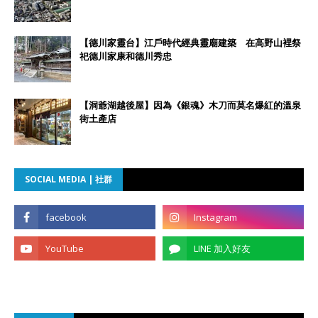
【德川家靈台】江戶時代經典靈廟建築 在高野山裡祭
祀德川家康和德川秀忠
【洞爺湖越後屋】因為《銀魂》木刀而莫名爆紅的溫泉
街土產店
SOCIAL MEDIA | 社群