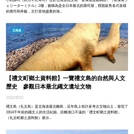
ェリーターミナル）2樓，被稱為是全日本最北的壽司屋，裡面販售各式各樣
的壽司和丼飯，主打當地盛產的海…
北海道
【禮文町鄉土資料館】一覽禮文島的自然與人文
歷史 參觀日本最北繩文遺址文物
2022/8/22
禮文島（礼文島）是北海道最北離島，近年島上有許多考古文物出土，發現了
3到4千年前的繩文人的生活紀錄。距離港口不遠的「禮文町鄉土資料館」
（礼文町郷土資料館）展示…