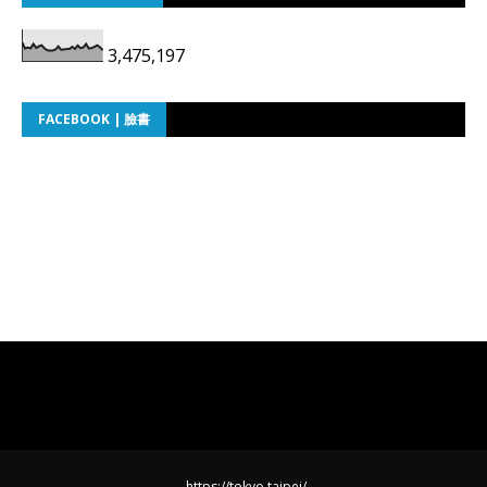
3,475,197
FACEBOOK | 臉書
https://tokyo.taipei/