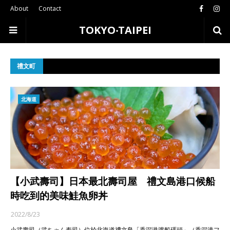
About
Contact
TOKYO‧TAIPEI
禮文町
北海道
【小武壽司】日本最北壽司屋 禮文島港口候船
時吃到的美味鮭魚卵丼
2022/8/23
小武壽司（武ちゃん寿司）位於北海道禮文島「香深港渡船碼頭」（香深港フ