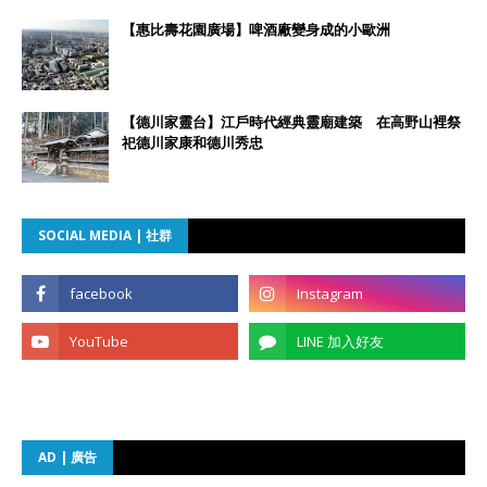
【惠比壽花園廣場】啤酒廠變身成的小歐洲
【德川家靈台】江戶時代經典靈廟建築 在高野山裡祭
祀德川家康和德川秀忠
SOCIAL MEDIA | 社群
AD | 廣告