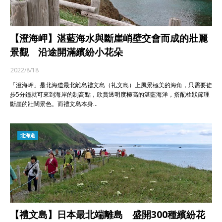
【澄海岬】湛藍海水與斷崖峭壁交會而成的壯麗
景觀 沿途開滿繽紛小花朵
2022/8/18
「澄海岬」是北海道最北離島禮文島（礼文島）上風景極美的海角，只需要徒
步5分鐘就可來到海岸的制高點，欣賞透明度極高的湛藍海洋，搭配柱狀節理
斷崖的壯闊景色。而禮文島本身…
北海道
【禮文島】日本最北端離島 盛開300種繽紛花