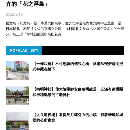
卉的「花之浮島」
2022/8/16
禮文島（礼文島）是日本最北的島嶼，位於北海道稚內西方約60公里處，是
日本最北「利尻禮文佐呂別國立公園」（利尻礼文サロベツ国立公園）的一部
分。島上以「平地就能開出高山花卉…
POPULAR | 熱門
【一條戻橋】不可思議的傳說之橋 陰陽師安倍晴明把
式神藏在橋下
【晴明神社】偉大陰陽師安倍晴明故居 充滿有趣機關
和神秘氣氛的古老神社
【太良町役場】看得見月球引力的小鎮 有著華麗如城
堡的公所廳舍