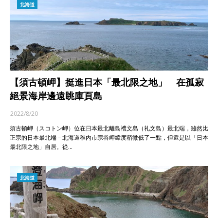
北海道
【須古頓岬】挺進日本「最北限之地」 在孤寂
絕景海岸邊遠眺庫頁島
2022/8/20
須古頓岬（スコトン岬）位在日本最北離島禮文島（礼文島）最北端，雖然比
正宗的日本最北端－北海道稚內市宗谷岬緯度稍微低了一點，但還是以「日本
最北限之地」自居。從…
北海道