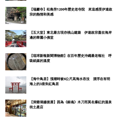
【瑞巖寺】松島旁1200年歷史老寺院 來這感受伊達政
宗的熱情和美感
【五大堂】東北最古現存桃山建築 伊達政宗蓋在海岸
邊的華麗小佛堂
【琉球新報新聞博物館】在百年歷史沖繩最老報社 呼
吸紙媒的溫度
【海中鳥居】漲潮時被6公尺高海水吞沒 漂浮在有明
海上的3座朱紅鳥居
【洞爺湖越後屋】因為《銀魂》木刀而莫名爆紅的溫泉
街土產店