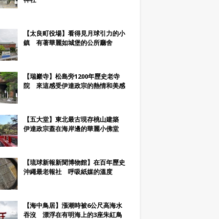
【太良町役場】看得見月球引力的小
鎮 有著華麗如城堡的公所廳舍
【瑞巖寺】松島旁1200年歷史老寺
院 來這感受伊達政宗的熱情和美感
【五大堂】東北最古現存桃山建築
伊達政宗蓋在海岸邊的華麗小佛堂
【琉球新報新聞博物館】在百年歷史
沖繩最老報社 呼吸紙媒的溫度
【海中鳥居】漲潮時被6公尺高海水
吞沒 漂浮在有明海上的3座朱紅鳥