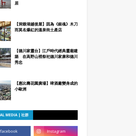
居
【洞爺湖越後屋】因為《銀魂》木刀
而莫名爆紅的溫泉街土產店
【德川家靈台】江戶時代經典靈廟建
築 在高野山裡祭祀德川家康和德川
秀忠
【惠比壽花園廣場】啤酒廠變身成的
小歐洲
AL MEDIA | 社群