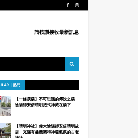
請按讚接收最新訊息
ULAR | 熱門
【一條戻橋】不可思議的傳說之橋
陰陽師安倍晴明把式神藏在橋下
【晴明神社】偉大陰陽師安倍晴明故
居 充滿有趣機關和神秘氣氛的古老
神社