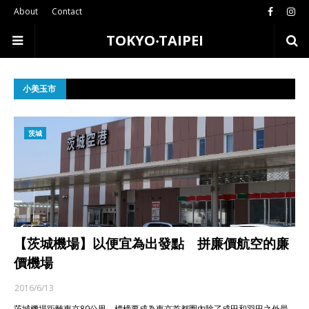
About
Contact
TOKYO‧TAIPEI
小美玉市
茨城
【茨城機場】以便宜為出發點 拼廉價航空的廉
價機場
2016/6/13
茨城機場距離東京80公里，標榜要成為東京首都圈內除了成田和羽田之外最