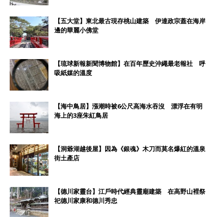
【五大堂】東北最古現存桃山建築 伊達政宗蓋在海岸
邊的華麗小佛堂
【琉球新報新聞博物館】在百年歷史沖繩最老報社 呼
吸紙媒的溫度
【海中鳥居】漲潮時被6公尺高海水吞沒 漂浮在有明
海上的3座朱紅鳥居
【洞爺湖越後屋】因為《銀魂》木刀而莫名爆紅的溫泉
街土產店
【德川家靈台】江戶時代經典靈廟建築 在高野山裡祭
祀德川家康和德川秀忠