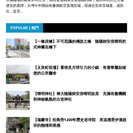
便宜的選擇，台灣今年開始有廉價航空直飛茨城，很適合安排茨城進、成田
出，從茨…
POPULAR | 熱門
【一條戻橋】不可思議的傳說之橋 陰陽師安倍晴明把
式神藏在橋下
【太良町役場】看得見月球引力的小鎮 有著華麗如城
堡的公所廳舍
【晴明神社】偉大陰陽師安倍晴明故居 充滿有趣機關
和神秘氣氛的古老神社
【瑞巖寺】松島旁1200年歷史老寺院 來這感受伊達政
宗的熱情和美感