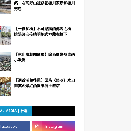
築 在高野山裡祭祀德川家康和德川
秀忠
【一條戻橋】不可思議的傳說之橋
陰陽師安倍晴明把式神藏在橋下
【惠比壽花園廣場】啤酒廠變身成的
小歐洲
【洞爺湖越後屋】因為《銀魂》木刀
而莫名爆紅的溫泉街土產店
AL MEDIA | 社群