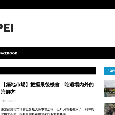
PEI
FACEBOOK
POP
【築地市場】把握最後機會 吃遍場內外的
海鮮丼
2016/7/07
東京的築地市場有世界最大魚市場之稱，但11月就要搬家了，到時風
景將大不同，得趕緊趁最後機會來吃個海鮮丼啊。