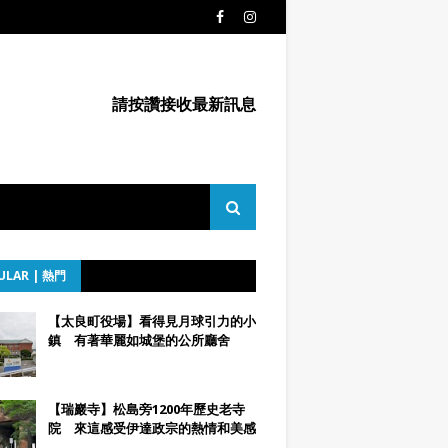
請按讚接收最新訊息
ULAR | 熱門
【太良町役場】看得見月球引力的小
鎮 有著華麗如城堡的公所廳舍
【瑞巖寺】松島旁1200年歷史老寺
院 來這感受伊達政宗的熱情和美感