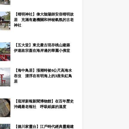
【晴明神社】偉大陰陽師安倍晴明故
居 充滿有趣機關和神秘氣氛的古老
神社
【五大堂】東北最古現存桃山建築
伊達政宗蓋在海岸邊的華麗小佛堂
【海中鳥居】漲潮時被6公尺高海水
吞沒 漂浮在有明海上的3座朱紅鳥
居
【琉球新報新聞博物館】在百年歷史
沖繩最老報社 呼吸紙媒的溫度
【德川家靈台】江戶時代經典靈廟建