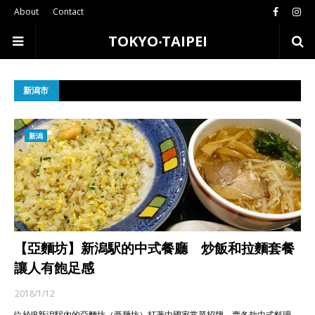
About
Contact
TOKYO‧TAIPEI
新潟市
新潟
【亞麵坊】新潟駅的中式餐廳 炒飯和拉麵套餐
讓人有飽足感
2018/1/12
位於JR新潟駅內的亞麵坊（亜麺坊）打著中國家常菜招牌，賣各款中式料理。