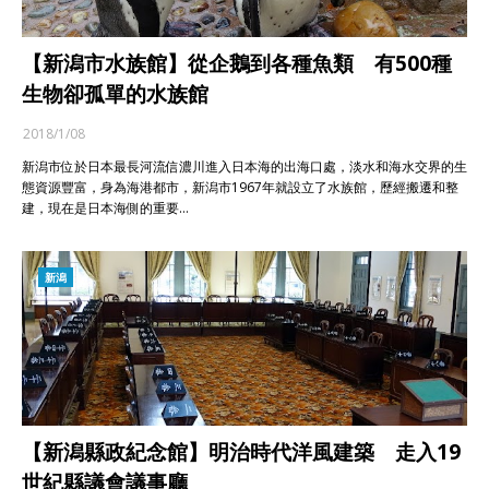
【新潟市水族館】從企鵝到各種魚類 有500種
生物卻孤單的水族館
2018/1/08
新潟市位於日本最長河流信濃川進入日本海的出海口處，淡水和海水交界的生
態資源豐富，身為海港都市，新潟市1967年就設立了水族館，歷經搬遷和整
建，現在是日本海側的重要…
新潟
【新潟縣政紀念館】明治時代洋風建築 走入19
世紀縣議會議事廳