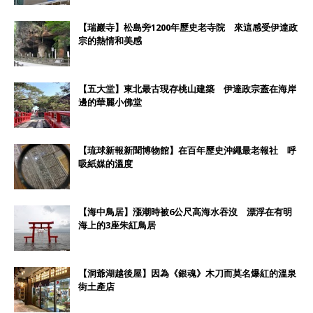
【瑞巖寺】松島旁1200年歷史老寺院 來這感受伊達政
宗的熱情和美感
【五大堂】東北最古現存桃山建築 伊達政宗蓋在海岸
邊的華麗小佛堂
【琉球新報新聞博物館】在百年歷史沖繩最老報社 呼
吸紙媒的溫度
【海中鳥居】漲潮時被6公尺高海水吞沒 漂浮在有明
海上的3座朱紅鳥居
【洞爺湖越後屋】因為《銀魂》木刀而莫名爆紅的溫泉
街土產店