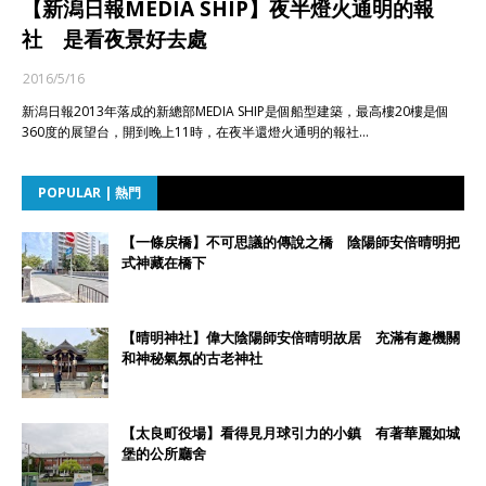
【新潟日報MEDIA SHIP】夜半燈火通明的報
社 是看夜景好去處
2016/5/16
新潟日報2013年落成的新總部MEDIA SHIP是個船型建築，最高樓20樓是個
360度的展望台，開到晚上11時，在夜半還燈火通明的報社…
POPULAR | 熱門
【一條戻橋】不可思議的傳說之橋 陰陽師安倍晴明把
式神藏在橋下
【晴明神社】偉大陰陽師安倍晴明故居 充滿有趣機關
和神秘氣氛的古老神社
【太良町役場】看得見月球引力的小鎮 有著華麗如城
堡的公所廳舍