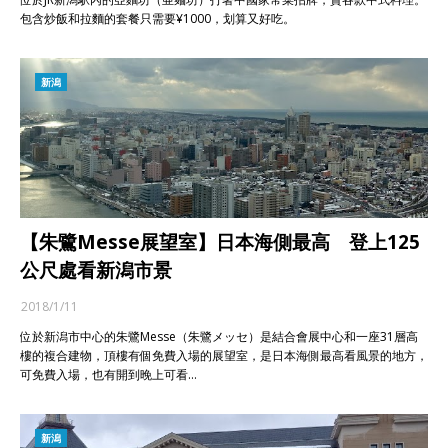
包含炒飯和拉麵的套餐只需要¥1000，划算又好吃。
新潟
【朱鷺Messe展望室】日本海側最高 登上125
公尺處看新潟市景
2018/1/11
位於新潟市中心的朱鷺Messe（朱鷺メッセ）是結合會展中心和一座31層高
樓的複合建物，頂樓有個免費入場的展望室，是日本海側最高看風景的地方，
可免費入場，也有開到晚上可看…
新潟