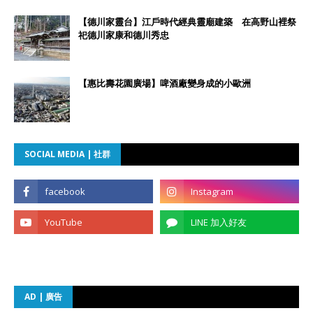
【德川家靈台】江戶時代經典靈廟建築 在高野山裡祭
祀德川家康和德川秀忠
【惠比壽花園廣場】啤酒廠變身成的小歐洲
SOCIAL MEDIA | 社群
AD | 廣告