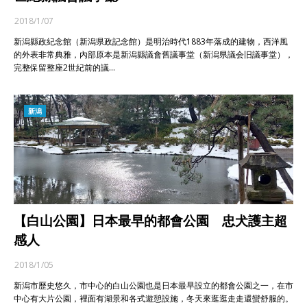
2018/1/07
新潟縣政紀念館（新潟県政記念館）是明治時代1883年落成的建物，西洋風
的外表非常典雅，內部原本是新潟縣議會舊議事堂（新潟県議会旧議事堂），
完整保留整座2世紀前的議…
新潟
【白山公園】日本最早的都會公園 忠犬護主超
感人
2018/1/05
新潟市歷史悠久，市中心的白山公園也是日本最早設立的都會公園之一，在市
中心有大片公園，裡面有湖景和各式遊憩設施，冬天來逛逛走走還蠻舒服的。