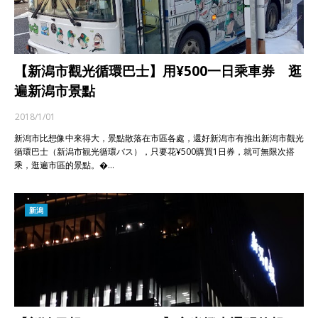
【新潟市觀光循環巴士】用¥500一日乘車券 逛
遍新潟市景點
2018/1/01
新潟市比想像中來得大，景點散落在市區各處，還好新潟市有推出新潟市觀光
循環巴士（新潟市観光循環バス），只要花¥500購買1日券，就可無限次搭
乘，逛遍市區的景點。�…
新潟