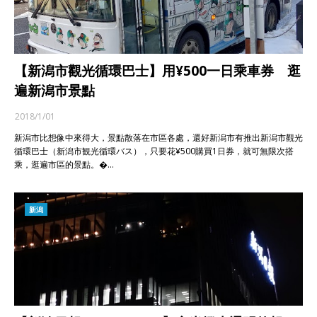
【新潟市觀光循環巴士】用¥500一日乘車券 逛
遍新潟市景點
2018/1/01
新潟市比想像中來得大，景點散落在市區各處，還好新潟市有推出新潟市觀光
循環巴士（新潟市観光循環バス），只要花¥500購買1日券，就可無限次搭
乘，逛遍市區的景點。�…
新潟