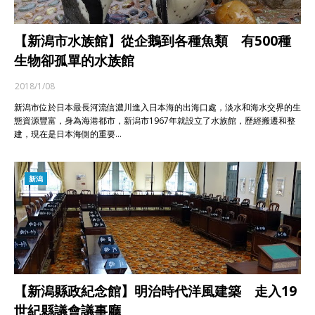
【新潟市水族館】從企鵝到各種魚類 有500種
生物卻孤單的水族館
2018/1/08
新潟市位於日本最長河流信濃川進入日本海的出海口處，淡水和海水交界的生
態資源豐富，身為海港都市，新潟市1967年就設立了水族館，歷經搬遷和整
建，現在是日本海側的重要…
新潟
【新潟縣政紀念館】明治時代洋風建築 走入19
世紀縣議會議事廳