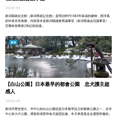
2018/1/07
新潟縣政紀念館（新潟県政記念館）是明治時代1883年落成的建物，西洋風
的外表非常典雅，內部原本是新潟縣議會舊議事堂（新潟県議会旧議事堂），
完整保留整座2世紀前的議…
新潟
【白山公園】日本最早的都會公園 忠犬護主超
感人
2018/1/05
新潟市歷史悠久，市中心的白山公園也是日本最早設立的都會公園之一，在市
中心有大片公園，裡面有湖景和各式遊憩設施，冬天來逛逛走走還蠻舒服的。