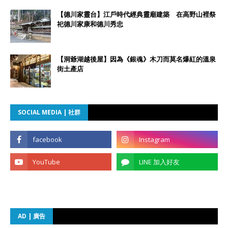
【德川家靈台】江戶時代經典靈廟建築 在高野山裡祭
祀德川家康和德川秀忠
【洞爺湖越後屋】因為《銀魂》木刀而莫名爆紅的溫泉
街土產店
SOCIAL MEDIA | 社群
AD | 廣告