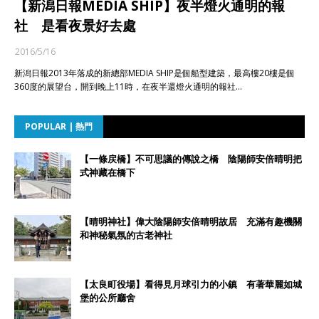
【新潟日報MEDIA SHIP】夜半燈火通明的報
社 是看夜景好去處
2016/5/16
新潟日報2013年落成的新總部MEDIA SHIP是個船型建築，最高樓20樓是個
360度的展望台，開到晚上11時，在夜半還燈火通明的報社…
POPULAR | 熱門
【一條戻橋】不可思議的傳說之橋 陰陽師安倍晴明把
式神藏在橋下
【晴明神社】偉大陰陽師安倍晴明故居 充滿有趣機關
和神秘氣氛的古老神社
【太良町役場】看得見月球引力的小鎮 有著華麗如城
堡的公所廳舍