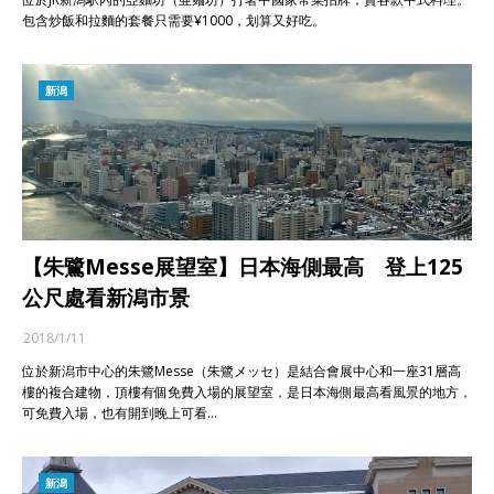
包含炒飯和拉麵的套餐只需要¥1000，划算又好吃。
新潟
【朱鷺Messe展望室】日本海側最高 登上125
公尺處看新潟市景
2018/1/11
位於新潟市中心的朱鷺Messe（朱鷺メッセ）是結合會展中心和一座31層高
樓的複合建物，頂樓有個免費入場的展望室，是日本海側最高看風景的地方，
可免費入場，也有開到晚上可看…
新潟