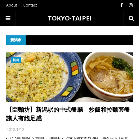
About
Contact
TOKYO‧TAIPEI
新潟市
新潟
【亞麵坊】新潟駅的中式餐廳 炒飯和拉麵套餐
讓人有飽足感
2018/1/12
位於JR新潟駅內的亞麵坊（亜麺坊）打著中國家常菜招牌，賣各款中式料理。