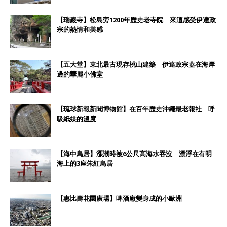
【瑞巖寺】松島旁1200年歷史老寺院 來這感受伊達政
宗的熱情和美感
【五大堂】東北最古現存桃山建築 伊達政宗蓋在海岸
邊的華麗小佛堂
【琉球新報新聞博物館】在百年歷史沖繩最老報社 呼
吸紙媒的溫度
【海中鳥居】漲潮時被6公尺高海水吞沒 漂浮在有明
海上的3座朱紅鳥居
【惠比壽花園廣場】啤酒廠變身成的小歐洲