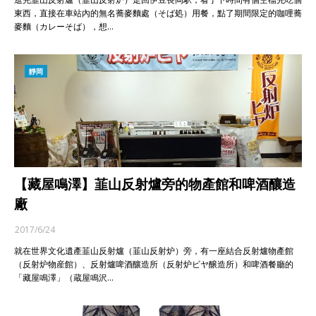
東西，直接在車站內的無名蕎麥麵處（そば処）用餐，點了期間限定的咖哩蕎
麥麵（カレーそば），想…
靜岡
【藏屋鳴澤】韮山反射爐旁的物產館和啤酒釀造
廠
2017/6/24
就在世界文化遺產韮山反射爐（韮山反射炉）旁，有一座結合反射爐物產館
（反射炉物産館）、反射爐啤酒釀造所（反射炉ビヤ醸造所）和啤酒餐廳的
「藏屋鳴澤」（蔵屋鳴沢…