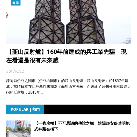
靜岡
【韮山反射爐】160年前建成的兵工業先驅 現
在看還是很有未來感
2017/6/22
靜岡縣伊豆之國市（伊豆の国市）的韮山反射爐（韮山反射炉）於1857年建
成，當時日本在江戶幕府末期為了面對西方強敵，而興建了這個可用來鑄造大
砲的反射爐，2015年…
POPULAR | 熱門
【一條戻橋】不可思議的傳說之橋 陰陽師安倍晴明把
式神藏在橋下