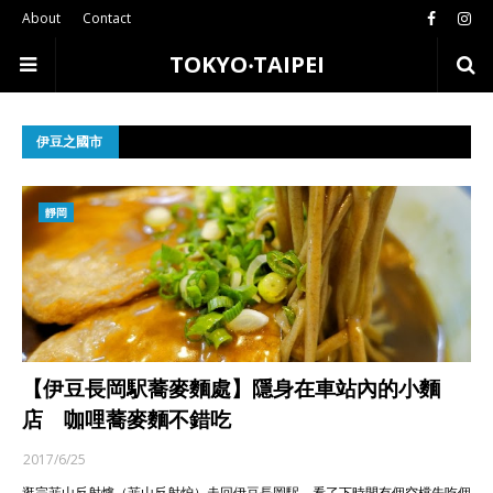
About
Contact
TOKYO‧TAIPEI
伊豆之國市
靜岡
【伊豆長岡駅蕎麥麵處】隱身在車站內的小麵
店 咖哩蕎麥麵不錯吃
2017/6/25
逛完韮山反射爐（韮山反射炉）走回伊豆長岡駅，看了下時間有個空檔先吃個