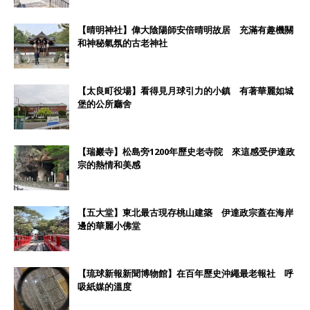
【晴明神社】偉大陰陽師安倍晴明故居 充滿有趣機關
和神秘氣氛的古老神社
【太良町役場】看得見月球引力的小鎮 有著華麗如城
堡的公所廳舍
【瑞巖寺】松島旁1200年歷史老寺院 來這感受伊達政
宗的熱情和美感
【五大堂】東北最古現存桃山建築 伊達政宗蓋在海岸
邊的華麗小佛堂
【琉球新報新聞博物館】在百年歷史沖繩最老報社 呼
吸紙媒的溫度