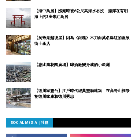
【海中鳥居】漲潮時被6公尺高海水吞沒 漂浮在有明
海上的3座朱紅鳥居
【洞爺湖越後屋】因為《銀魂》木刀而莫名爆紅的溫泉
街土產店
【惠比壽花園廣場】啤酒廠變身成的小歐洲
【德川家靈台】江戶時代經典靈廟建築 在高野山裡祭
祀德川家康和德川秀忠
SOCIAL MEDIA | 社群